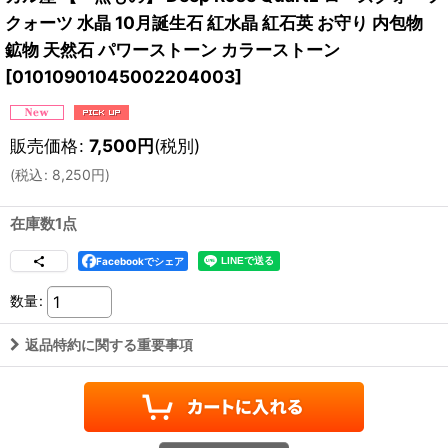
クォーツ 水晶 10月誕生石 紅水晶 紅石英 お守り 内包物
鉱物 天然石 パワーストーン カラーストーン
[
01010901045002204003
]
販売価格
:
7,500
円
(税別)
(
税込
:
8,250
円
)
在庫数1点
Facebookでシェア
数量
:
返品特約に関する重要事項