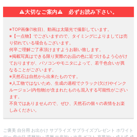
⚠
大切なご案内⚠ 必ずお読み下さい。
※TOP画像(1枚目)、動画は太陽光で撮影しています。
※【一点物】でございますので、タイミングによりましては売
り切れている場合もございます。
何卒ご理解ご了承頂けますようお願い致します。
※掲載写真はできる限り実際のお品の色に近づけるよう心がけ
ておりますが、パソコンやモニタによって、若干色合いが異
なることがございます。
※天然石は自然から出来たものです。
※人工物ではないため、生成の過程でクラック(欠け)やインク
ルージョン(内包物)が含まれたものも混入する可能性がござい
ます。
不良ではありませんので、ぜひ、天然石の個々の表情をお楽
しみください。
ご褒美 自分用 お出かけ サプライズ サプライズプレゼント ホワイト
デー 母の日 還暦祝い 還暦 出産祝い 出産 ギフト 卒業祝い 成人式 成