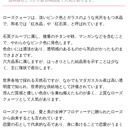
ローズクォーツは、淡いピンク色とガラスのような光沢をもつ水晶
で、和名では「紅水晶」や「紅石英」と呼ばれています。
石英グループに属し、微量のチタンや鉄、マンガンなどを含むこと
で、やわらかなピンク色に発色します。
色合いには濃淡があり、透明感のあるものから乳白がかったものま
でさまざまです。
六方晶系に属しますが、はっきりとした結晶形を示すことは少な
く、主に塊状で産出します。
世界各地で採れる天然石ですが、なかでもマダガスカル産は高い透
明度で知られ、世界的な供給地として評価されています。
澄んだ質感と優しい色合いを兼ね備えたものが多く、上質なローズ
クォーツとして人気があります。
ローズクォーツは、愛と美の女神アフロディーテに贈られたローズ
から由来するとも言われています。
恋愛の石として代表的な石であり、身に着けることで恋愛がうまく