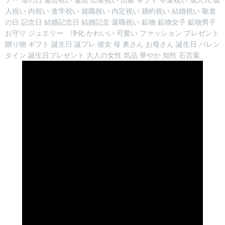
人祝い 内祝い 進学祝い 就職祝い 内定祝い 婚約祝い 結婚祝い 敬老
の日 記念日 結婚記念日 結婚記念 退職祝い 鉱物 鉱物女子 鉱物男子
お守り ジュエリー 浄化 かわいい 可愛い ファッション プレゼント
贈り物 ギフト 誕生日 誕プレ 彼女 母 奥さん お母さん 誕生日 バレン
タイン 誕生日プレゼント 大人の女性 気品 華やか 知性 石言葉