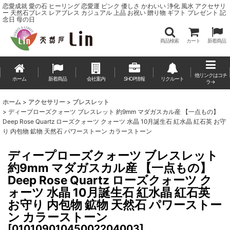
恋愛成就 愛の石 ヒーリング 恋愛運 ピンク 優しさ かわいい 浄化 風水 アクセサリ
ー 天然石ブレス レアブレス カジュアル 上品 お祝い 贈り物 ギフト プレゼント 記
念日 母の日
商品検索
カート
新着商品
他リンクはコチ
ホーム
新着商品
会社案内
SHOP情報
リクルート
ラ→
ホーム
>
アクセサリー
>
ブレスレット
>
ディープローズクォーツ ブレスレット 約9mm マダガスカル産 【一点もの】
Deep Rose Quartz ローズクォーツ クォーツ 水晶 10月誕生石 紅水晶 紅石英 お守
り 内包物 鉱物 天然石 パワーストーン カラーストーン
ディープローズクォーツ ブレスレット
約9mm マダガスカル産 【一点もの】
Deep Rose Quartz ローズクォーツ ク
ォーツ 水晶 10月誕生石 紅水晶 紅石英
お守り 内包物 鉱物 天然石 パワーストー
ン カラーストーン
[
01010901045002204003
]