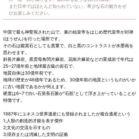
まだ日本ではほとんど知られていない、希少な石の魅力をぜ
ひお楽しみください。
中国で最も神聖視された山で、秦の始皇帝をはじめ歴代皇帝が封禅
(ほうぜん)を行った場所です。
その石は鑑賞石としても貴重で、白と黒のコントラストが水墨画を
思わせます。
斜長片麻岩、黒雲母角閃片麻岩、花崗片麻岩などの変成岩で年代は
25~27億年前と地球最古級の岩石で、
地質自体は30億年前です。
地球の歴史が46億年であるため、30億年前の地質というものがいか
に古い地質であるかが伺えます。
硬度は6~7で白い石英長石脈が“石筋”として浮き上がっていることが
特徴です。
1987年にユネスコ世界遺産にも登録されましたが複合遺産という
1;人類の創造的才能を表す傑作
2;文化の交流を示すもの
3;現存または消滅した文明の証拠