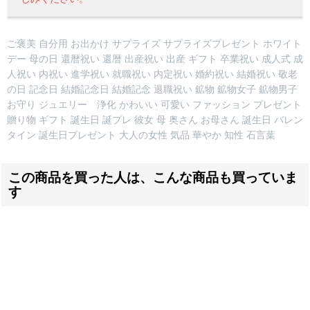
ご褒美 自分用 お出かけ サプライズ サプライズプレゼント ホワイト
デー 母の日 還暦祝い 還暦 出産祝い 出産 ギフト 卒業祝い 成人式 成
人祝い 内祝い 進学祝い 就職祝い 内定祝い 婚約祝い 結婚祝い 敬老
の日 記念日 結婚記念日 結婚記念 退職祝い 鉱物 鉱物女子 鉱物男子
お守り ジュエリー 浄化 かわいい 可愛い ファッション プレゼント
贈り物 ギフト 誕生日 誕プレ 彼女 母 奥さん お母さん 誕生日 バレン
タイン 誕生日プレゼント 大人の女性 気品 華やか 知性 石言葉
この商品を買った人は、こんな商品も買っていま
す