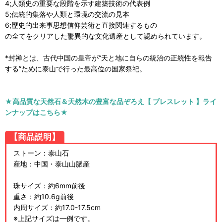
4;人類史の重要な段階を示す建築技術の代表例
5;伝統的集落や人類と環境の交流の見本
6;歴史的出来事思想信仰芸術と直接関連するもの
の全てをクリアした驚異的な文化遺産として認められています。
*封禅とは、古代中国の皇帝が“天と地に自らの統治の正統性を報告
する”ために泰山で行った最高位の国家祭祀。
★高品質な天然石＆天然木の豊富な品ぞろえ【 ブレスレット 】ライ
ンナップはこちら★
【商品説明】
ストーン：泰山石
産地：中国・泰山山脈産
珠サイズ：約6mm前後
重さ：約10.6g前後
内周サイズ：約17.0-17.5cm
※上記サイズは一例です。