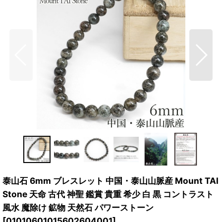
泰山石 6mm ブレスレット 中国・泰山山脈産 Mount TAI
Stone 天命 古代 神聖 鑑賞 貴重 希少 白 黒 コントラスト
風水 魔除け 鉱物 天然石 パワーストーン
[
01010601015602604001
]