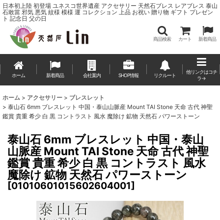
日本初上陸 初登場 ユネスコ世界遺産 アクセサリー 天然石ブレス レアブレス 泰山
石敢當 邪気 悪気 紋様 模様 運 コレクション 上品 お祝い 贈り物 ギフト プレゼン
ト 記念日 父の日
商品検索
カート
新着商品
他リンクはコチ
ホーム
新着商品
会社案内
SHOP情報
リクルート
ラ→
ホーム
>
アクセサリー
>
ブレスレット
>
泰山石 6mm ブレスレット 中国・泰山山脈産 Mount TAI Stone 天命 古代 神聖
鑑賞 貴重 希少 白 黒 コントラスト 風水 魔除け 鉱物 天然石 パワーストーン
泰山石 6mm ブレスレット 中国・泰山
山脈産 Mount TAI Stone 天命 古代 神聖
鑑賞 貴重 希少 白 黒 コントラスト 風水
魔除け 鉱物 天然石 パワーストーン
[
01010601015602604001
]