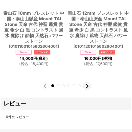
泰山石 10mm ブレスレット 中
泰山石 12mm ブレスレット 中
国・泰山山脈産 Mount TAI
国・泰山山脈産 Mount TAI
Stone 天命 古代 神聖 鑑賞 貴
Stone 天命 古代 神聖 鑑賞 貴
重 希少 白 黒 コントラスト 風
重 希少 白 黒 コントラスト 風
水 魔除け 鉱物 天然石 パワー
水 魔除け 鉱物 天然石 パワー
ストーン
ストーン
[
01011001015602604001
]
[
01011201015602604001
]
14,000
円
(税別)
16,000
円
(税別)
(
税込
:
15,400
円
)
(
税込
:
17,600
円
)
レビュー
0
件のレビュー