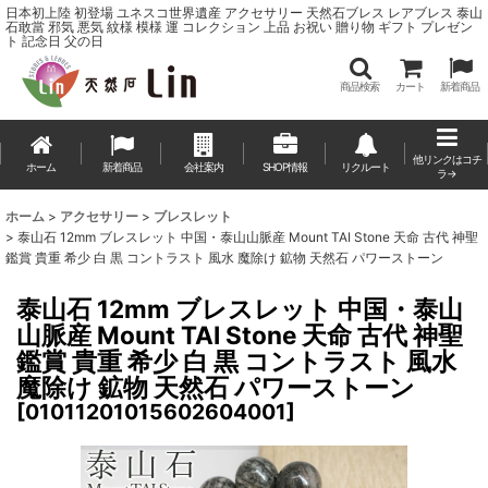
日本初上陸 初登場 ユネスコ世界遺産 アクセサリー 天然石ブレス レアブレス 泰山
石敢當 邪気 悪気 紋様 模様 運 コレクション 上品 お祝い 贈り物 ギフト プレゼン
ト 記念日 父の日
商品検索
カート
新着商品
他リンクはコチ
ホーム
新着商品
会社案内
SHOP情報
リクルート
ラ→
ホーム
>
アクセサリー
>
ブレスレット
>
泰山石 12mm ブレスレット 中国・泰山山脈産 Mount TAI Stone 天命 古代 神聖
鑑賞 貴重 希少 白 黒 コントラスト 風水 魔除け 鉱物 天然石 パワーストーン
泰山石 12mm ブレスレット 中国・泰山
山脈産 Mount TAI Stone 天命 古代 神聖
鑑賞 貴重 希少 白 黒 コントラスト 風水
魔除け 鉱物 天然石 パワーストーン
[
01011201015602604001
]