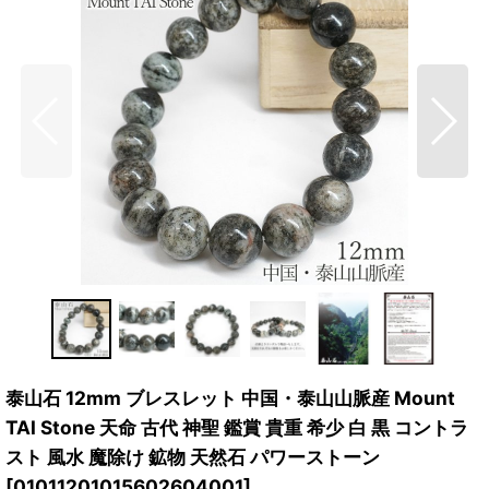
泰山石 12mm ブレスレット 中国・泰山山脈産 Mount
TAI Stone 天命 古代 神聖 鑑賞 貴重 希少 白 黒 コントラ
スト 風水 魔除け 鉱物 天然石 パワーストーン
[
01011201015602604001
]