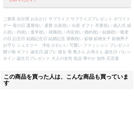
ご褒美 自分用 お出かけ サプライズ サプライズプレゼント ホワイト
デー 母の日 還暦祝い 還暦 出産祝い 出産 ギフト 卒業祝い 成人式 成
人祝い 内祝い 進学祝い 就職祝い 内定祝い 婚約祝い 結婚祝い 敬老
の日 記念日 結婚記念日 結婚記念 退職祝い 鉱物 鉱物女子 鉱物男子
お守り ジュエリー 浄化 かわいい 可愛い ファッション プレゼント
贈り物 ギフト 誕生日 誕プレ 彼女 母 奥さん お母さん 誕生日 バレン
タイン 誕生日プレゼント 大人の女性 気品 華やか 知性 石言葉
この商品を買った人は、こんな商品も買っていま
す