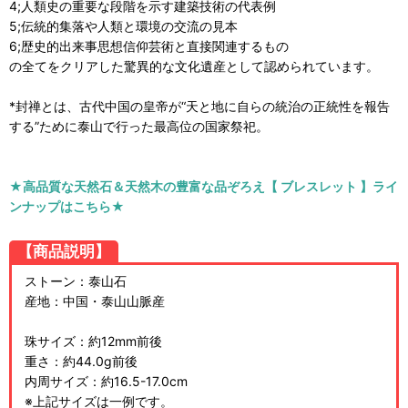
4;人類史の重要な段階を示す建築技術の代表例
5;伝統的集落や人類と環境の交流の見本
6;歴史的出来事思想信仰芸術と直接関連するもの
の全てをクリアした驚異的な文化遺産として認められています。
*封禅とは、古代中国の皇帝が“天と地に自らの統治の正統性を報告
する”ために泰山で行った最高位の国家祭祀。
★高品質な天然石＆天然木の豊富な品ぞろえ【 ブレスレット 】ライ
ンナップはこちら★
【商品説明】
ストーン：泰山石
産地：中国・泰山山脈産
珠サイズ：約12mm前後
重さ：約44.0g前後
内周サイズ：約16.5-17.0cm
※上記サイズは一例です。