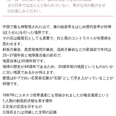
まだ日本ではほとんど知られていない、希少な石の魅力をぜ
ひお楽しみください。
中国で最も神聖視された山で、秦の始皇帝をはじめ歴代皇帝が封禅
(ほうぜん)を行った場所です。
その石は鑑賞石としても貴重で、白と黒のコントラストが水墨画を
思わせます。
斜長片麻岩、黒雲母角閃片麻岩、花崗片麻岩などの変成岩で年代は
25~27億年前と地球最古級の岩石で、
地質自体は30億年前です。
地球の歴史が46億年であるため、30億年前の地質というものがいか
に古い地質であるかが伺えます。
硬度は6~7で白い石英長石脈が“石筋”として浮き上がっていることが
特徴です。
1987年にユネスコ世界遺産にも登録されましたが複合遺産という
1;人類の創造的才能を表す傑作
2;文化の交流を示すもの
3;現存または消滅した文明の証拠