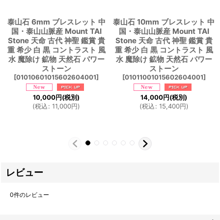
泰山石 6mm ブレスレット 中
泰山石 10mm ブレスレット 中
国・泰山山脈産 Mount TAI
国・泰山山脈産 Mount TAI
Stone 天命 古代 神聖 鑑賞 貴
Stone 天命 古代 神聖 鑑賞 貴
重 希少 白 黒 コントラスト 風
重 希少 白 黒 コントラスト 風
水 魔除け 鉱物 天然石 パワー
水 魔除け 鉱物 天然石 パワー
ストーン
ストーン
[
01010601015602604001
]
[
01011001015602604001
]
10,000
円
(税別)
14,000
円
(税別)
(
税込
:
11,000
円
)
(
税込
:
15,400
円
)
レビュー
0
件のレビュー