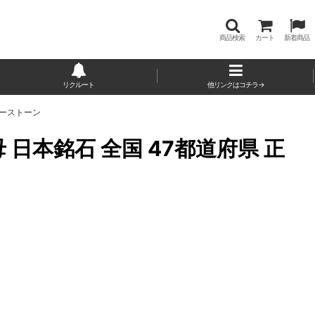
商品検索
カート
新着商品
リクルート
他リンクはコチラ→
パワーストーン
雲母 日本銘石 全国 47都道府県 正