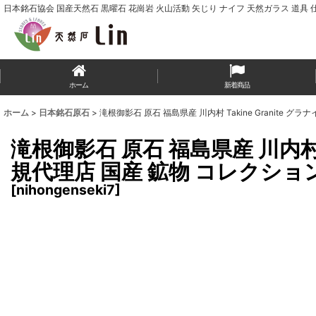
日本銘石協会 国産天然石 黒曜石 花崗岩 火山活動 矢じり ナイフ 天然ガラス 道具 
ホーム
新着商品
ホーム
>
日本銘石原石
>
滝根御影石 原石 福島県産 川内村 Takine Granite
滝根御影石 原石 福島県産 川内村 T
規代理店 国産 鉱物 コレクショ
[
nihongenseki7
]