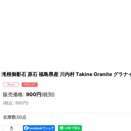
滝根御影石 原石 福島県産 川内村 Takine Granite 
販売価格
:
900
円
(税別)
(
税込
:
990
円
)
在庫数30点
Facebookでシェア