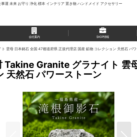
仕事運 未来 お守り 浄化 標本 インテリア 置き物 ハンドメイド アクセサリー
会社案内
SHOP情報
 グラナイト 雲母 日本銘石 全国 47都道府県 正規代理店 国産 鉱物 コレクション 天然石 
akine Granite グラナイト 
ン 天然石 パワーストーン