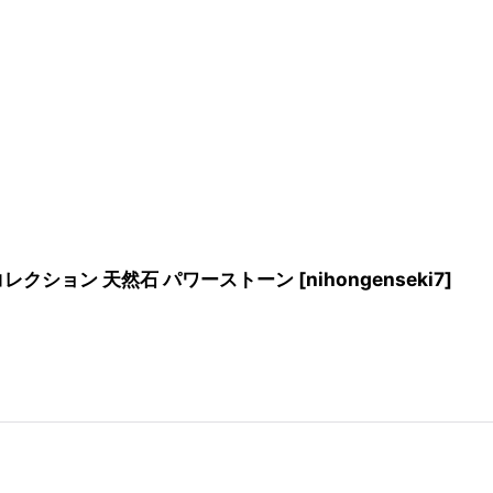
鉱物 コレクション 天然石 パワーストーン
[
nihongenseki7
]