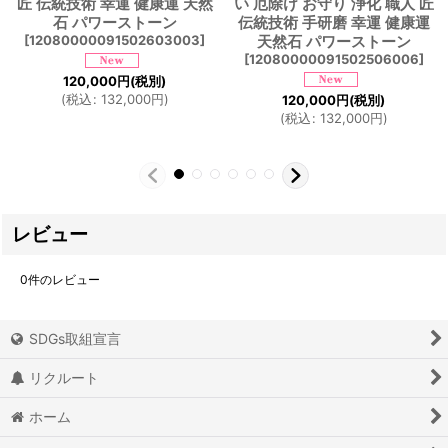
匠 伝統技術 幸運 健康運 天然
い 厄除け お守り 浄化 職人 匠
石 パワーストーン
伝統技術 手研磨 幸運 健康運
[
12080000091502603003
]
天然石 パワーストーン
[
12080000091502506006
]
120,000
円
(税別)
(
税込
:
132,000
円
)
120,000
円
(税別)
(
税込
:
132,000
円
)
レビュー
0
件のレビュー
SDGs取組宣言
リクルート
ホーム