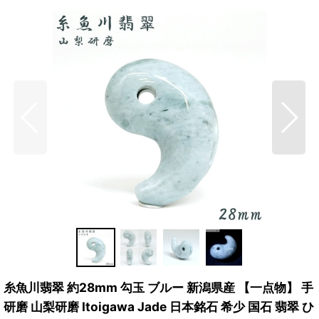
糸魚川翡翠 約28mm 勾玉 ブルー 新潟県産 【一点物】 手
研磨 山梨研磨 Itoigawa Jade 日本銘石 希少 国石 翡翠 ひ