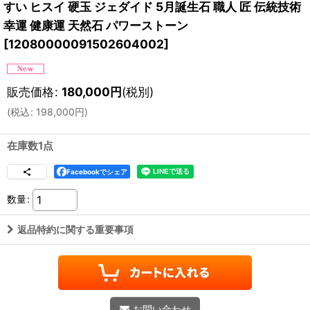
すい ヒスイ 硬玉 ジェダイド 5月誕生石 職人 匠 伝統技術
幸運 健康運 天然石 パワーストーン
[
12080000091502604002
]
販売価格
:
180,000
円
(税別)
(
税込
:
198,000
円
)
在庫数1点
Facebookでシェア
数量
:
返品特約に関する重要事項
お問い合わせ