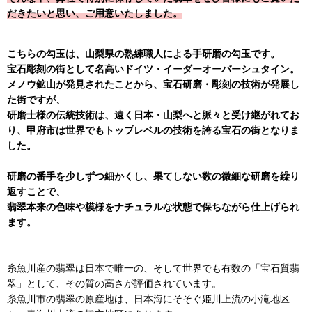
だきたいと思い、ご用意いたしました。
こちらの勾玉は、山梨県の熟練職人による手研磨の勾玉です。
宝石彫刻の街として名高いドイツ・イーダーオーバーシュタイン。
メノウ鉱山が発見されたことから、宝石研磨・彫刻の技術が発展し
た街ですが、
研磨士様の伝統技術は、遠く日本・山梨へと脈々と受け継がれてお
り、甲府市は世界でもトップレベルの技術を誇る宝石の街となりま
した。
研磨の番手を少しずつ細かくし、果てしない数の微細な研磨を繰り
返すことで、
翡翠本来の色味や模様をナチュラルな状態で保ちながら仕上げられ
ます。
糸魚川産の翡翠は日本で唯一の、そして世界でも有数の「宝石質翡
翠」として、その質の高さが評価されています。
糸魚川市の翡翠の原産地は、日本海にそそぐ姫川上流の小滝地区