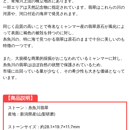
と、青海川上流の橋立地区にあります。
一部エリアは天然記念物に指定されています。翡翠はこれらの川の
河原や、河口付近の海岸で発見されます。
同じく品質の高いことで有名なミャンマー産の翡翠原石が風化によ
って表面に褐色の被殻を持つのに対し、
糸魚川の、特に海で見つかる翡翠は原石のままで十分に美しいのも
特徴の一つです。
また、大規模な商業的採掘がおこなわれているミャンマーに対し、
糸魚川の翡翠はほぼ自然の状態で保護されているため、
市場に出回っている量が少なく、その希少性も大きな価値となって
います。
【商品説明】
ストーン：糸魚川翡翠
産地：新潟県産(山梨研磨)
ストーンサイズ：約28.1×19.7×11.7mm