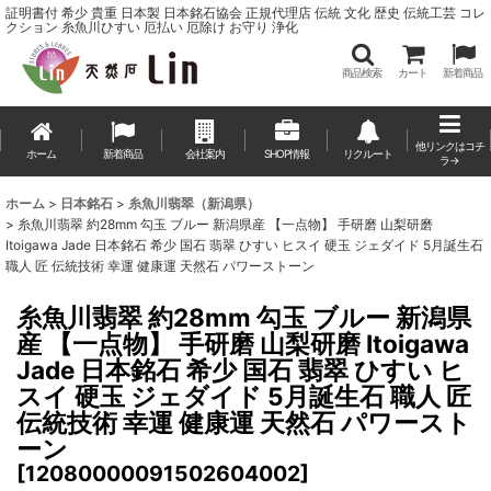
証明書付 希少 貴重 日本製 日本銘石協会 正規代理店 伝統 文化 歴史 伝統工芸 コレ
クション 糸魚川ひすい 厄払い 厄除け お守り 浄化
商品検索
カート
新着商品
他リンクはコチ
ホーム
新着商品
会社案内
SHOP情報
リクルート
ラ→
ホーム
>
日本銘石
>
糸魚川翡翠（新潟県）
>
糸魚川翡翠 約28mm 勾玉 ブルー 新潟県産 【一点物】 手研磨 山梨研磨
Itoigawa Jade 日本銘石 希少 国石 翡翠 ひすい ヒスイ 硬玉 ジェダイド 5月誕生石
職人 匠 伝統技術 幸運 健康運 天然石 パワーストーン
糸魚川翡翠 約28mm 勾玉 ブルー 新潟県
産 【一点物】 手研磨 山梨研磨 Itoigawa
Jade 日本銘石 希少 国石 翡翠 ひすい ヒ
スイ 硬玉 ジェダイド 5月誕生石 職人 匠
伝統技術 幸運 健康運 天然石 パワースト
ーン
[
12080000091502604002
]