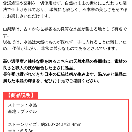
含浸処理や薬剤を一切使用せず、自然のままの素材にこだわった製
法で仕上げられており、 環境にも優しく、石本来の美しさをそのま
まお楽しみいただけます。
山梨県は、古くから世界各地の良質な水晶が集まる地として有名で
す。
現在では、水晶は天然のものが採れず、手に入れることは難しいた
め、 価値が上がり、非常に希少なものであるとされています。
高い透明度と純粋な艶を誇るこちらの天然水晶の多面体は、素材の
良さと職人の技が融合したまさに逸品。
長年受け継がれてきた日本の伝統技術が生み出す、温かみと気品に
満ちた水晶の輝きを、ぜひお手元でご堪能ください。
【商品説明】
ストーン：水晶
産地：ブラジル
ストーンサイズ：約21.0×24.1×21.4mm
重さ：約5.3g