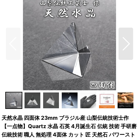
天然水晶 四面体 23mm ブラジル産 山梨伝統技術士作
【一点物】Quartz 水晶 石英 4月誕生石 伝統 技術 手研磨
伝統技術 職人 無処理 4面体 カット 匠 天然石 パワースト