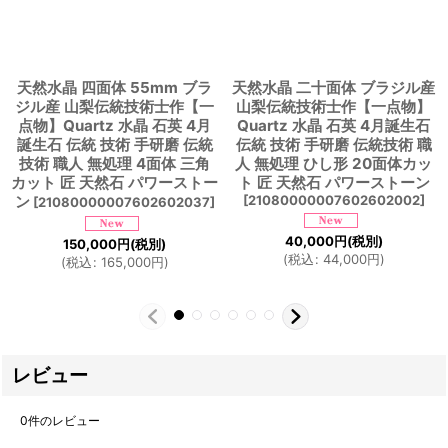
天然水晶 四面体 55mm ブラ
天然水晶 二十面体 ブラジル産
ジル産 山梨伝統技術士作【一
山梨伝統技術士作【一点物】
点物】Quartz 水晶 石英 4月
Quartz 水晶 石英 4月誕生石
誕生石 伝統 技術 手研磨 伝統
伝統 技術 手研磨 伝統技術 職
技術 職人 無処理 4面体 三角
人 無処理 ひし形 20面体カッ
カット 匠 天然石 パワーストー
ト 匠 天然石 パワーストーン
ン
[
21080000007602602002
]
[
21080000007602602037
]
40,000
円
(税別)
150,000
円
(税別)
(
税込
:
44,000
円
)
(
税込
:
165,000
円
)
レビュー
0
件のレビュー