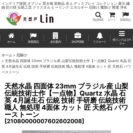
インテリア雑貨 オブジェ 置き物 装飾品 卓上 ディスプレイ コレクション 展示 繊
細 匠の技 伝統工芸 クリスタル ヒーリング エネルギー 厄除け 魔除け 開運 浄化
商品検索
カート
新着商品
他リンクはコチ
ホーム
新着商品
会社案内
SHOP情報
リクルート
ラ→
ホーム
>
厄除け
>
天然水晶 四面体 23mm ブラジル産 山梨伝統技術士作【一点物】Quartz 水晶 石
英 4月誕生石 伝統 技術 手研磨 伝統技術 職人 無処理 4面体 カット 匠 天然石 パワ
ーストーン
天然水晶 四面体 23mm ブラジル産 山梨
伝統技術士作【一点物】Quartz 水晶 石
英 4月誕生石 伝統 技術 手研磨 伝統技術
職人 無処理 4面体 カット 匠 天然石 パワ
ーストーン
[
21080000007602602008
]