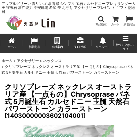
アップルグリーン 青リンゴ 緑 青緑 シンプル 宝石カルセドニー アレキサンダー大
王 守護石 潜在能力 不安解消 希望 夢 お守り アクセサリー プレゼント ギフト 記念
日
商品検索
カート
新着商品
他リンクはコチ
ホーム
新着商品
会社案内
SHOP情報
リクルート
ラ→
ホーム
>
アクセサリー
>
ネックレス
>
クリソプレーズ ネックレス オーストラリア産 【一点もの】Chrysoprase バネ
式 5月誕生石 カルセドニー 玉髄 天然石 パワーストーン カラーストーン
クリソプレーズ ネックレス オーストラ
リア産 【一点もの】Chrysoprase バネ
式 5月誕生石 カルセドニー 玉髄 天然石
パワーストーン カラーストーン
[
14030000003602104001
]