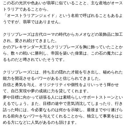
この石の光沢や色あいが翡翠に似ていることと、主な産地がオース
トラリアであることから、
「オーストラリアンジェイド」という名前で呼ばれることもあるよ
うですが、翡翠ではありません。
クリソプレーズは古代ローマの時代からカメオなどの装飾品に加工
され、愛され続けてきました。
かのアレキサンダー大王もクリソプレーズを胸に飾っていたことか
ら、数々の戦いに勝利し、帝国を築いた偉業は、この石の魔力によ
るものだと噂されていたそうです。
クリソプレーズには、持ち主の隠れた才能を引き出し、秘められた
能力を開花させるパワーがあると信じられてきました。
自信と勇気を与え、オリジナリティや個性をよりいっそう輝かせ
て、自己実現や夢の成就に力を貸してくれます。
夢や目標に向かって頑張る人には素晴らしいサポートストーンとい
えるでしょう。また、目標の途中で意気消沈してしまったり、行き
詰った時には、今必要なものは何かを示唆し、最後までやり遂げら
れる前向きなパワーを与えてくれることから、独立して事業をはじ
める方になどに人気があるのも頷けます。