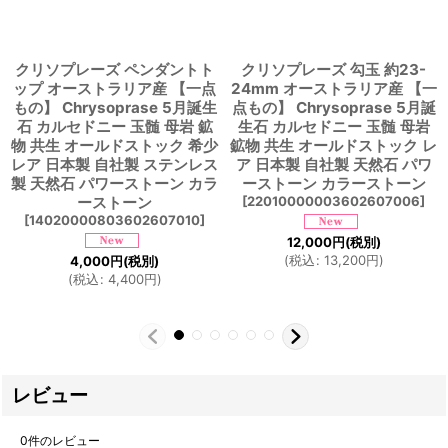
クリソプレーズ ペンダントト
クリソプレーズ 勾玉 約23-
ップ オーストラリア産 【一点
24mm オーストラリア産 【一
もの】 Chrysoprase 5月誕生
点もの】 Chrysoprase 5月誕
石 カルセドニー 玉髄 母岩 鉱
生石 カルセドニー 玉髄 母岩
物 共生 オールドストック 希少
鉱物 共生 オールドストック レ
レア 日本製 自社製 ステンレス
ア 日本製 自社製 天然石 パワ
製 天然石 パワーストーン カラ
ーストーン カラーストーン
ーストーン
[
22010000003602607006
]
[
14020000803602607010
]
12,000
円
(税別)
(
税込
:
13,200
円
)
4,000
円
(税別)
(
税込
:
4,400
円
)
レビュー
0
件のレビュー