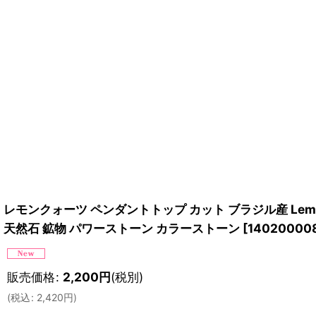
レモンクォーツ ペンダントトップ カット ブラジル産 Lemo
天然石 鉱物 パワーストーン カラーストーン
[
14020000
販売価格
:
2,200
円
(税別)
(
税込
:
2,420
円
)