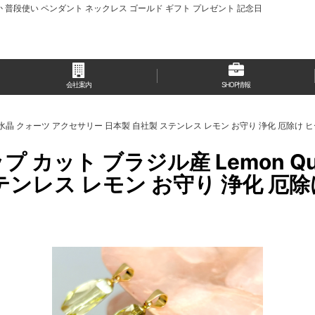
か 普段使い ペンダント ネックレス ゴールド ギフト プレゼント 記念日
会社案内
SHOP情報
生石 水晶 クォーツ アクセサリー 日本製 自社製 ステンレス レモン お守り 浄化 厄除け
カット ブラジル産 Lemon Qua
ンレス レモン お守り 浄化 厄除