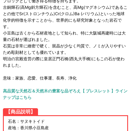
プロックとして働き得る特徴を持ちます。
古銅輝石(高Mg斜方輝石)を含むこと、高Mg(マグネシウム)であるこ
との他でSr(ストロンチウム)Cr(クロム)Ba (バリウム)といった地球
化学的特徴を示すことから、世界的にも研究対象となった岩石で
す。
小豆島は古くから石材産地として知られ、特に大阪城再建時には大
量の石材が運ばれました。
石質は非常に緻密で硬く、斑晶が少なく均質で、ノミが入りやすい
ため彫刻材としても優れています。
明治の宮殿造営の際に皇居正門石橋(西丸大手橋)にもこの石が使わ
れました。
意味：家族、恋愛、仕事運、長寿、浄化
高品質な天然石＆天然木の豊富な品ぞろえ【 ブレスレット 】ライン
ナップはこちら
【商品説明】
石名：サヌキトイド
産地：香川県小豆島産