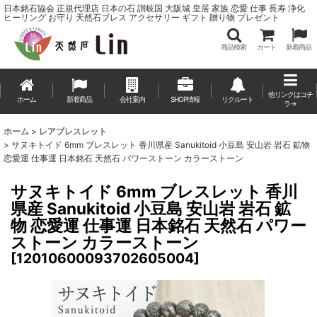
日本銘石協会 正規代理店 日本の石 讃岐国 大阪城 皇居 家族 恋愛 仕事 長寿 浄化
ヒーリング お守り 天然石ブレス アクセサリー ギフト 贈り物 プレゼント
商品検索
カート
新着商品
他リンクはコチ
ホーム
新着商品
会社案内
SHOP情報
リクルート
ラ→
ホーム
>
レアブレスレット
>
サヌキトイド 6mm ブレスレット 香川県産 Sanukitoid 小豆島 安山岩 岩石 鉱物
恋愛運 仕事運 日本銘石 天然石 パワーストーン カラーストーン
サヌキトイド 6mm ブレスレット 香川
県産 Sanukitoid 小豆島 安山岩 岩石 鉱
物 恋愛運 仕事運 日本銘石 天然石 パワー
ストーン カラーストーン
[
12010600093702605004
]