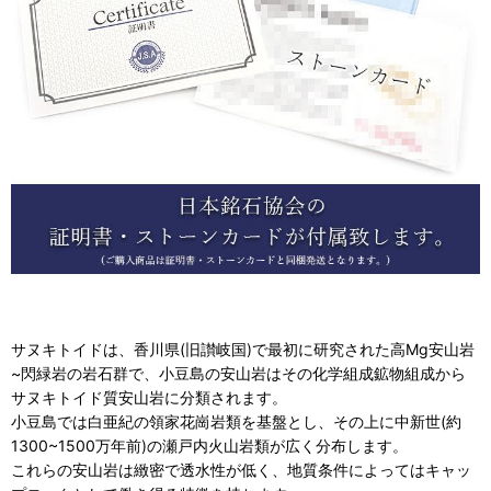
サヌキトイドは、香川県(旧讃岐国)で最初に研究された高Mg安山岩
~閃緑岩の岩石群で、小豆島の安山岩はその化学組成鉱物組成から
サヌキトイド質安山岩に分類されます。
小豆島では白亜紀の領家花崗岩類を基盤とし、その上に中新世(約
1300~1500万年前)の瀬戸内火山岩類が広く分布します。
これらの安山岩は緻密で透水性が低く、地質条件によってはキャッ