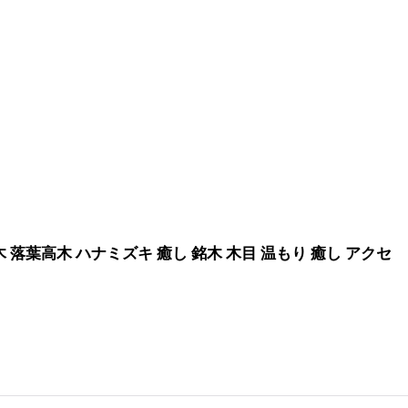
木 落葉高木 ハナミズキ 癒し 銘木 木目 温もり 癒し アクセ