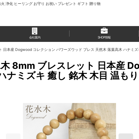
防火 浄化 ヒーリング お守り お祝い プレゼント ギフト 贈り物
会社案内
SHOP情報
ット 日本産 Dogwood コレクション パワーズウッド ブレス 天然木 落葉高木 ハナミ
水木 8mm ブレスレット 日本産 D
 ハナミズキ 癒し 銘木 木目 温も