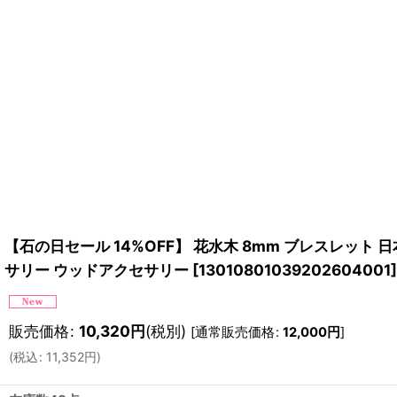
【石の日セール 14%OFF】 花水木 8mm ブレスレット 日
サリー ウッドアクセサリー
[
13010801039202604001
]
販売価格
:
10,320
円
(税別)
[
通常販売価格
:
12,000
円
]
(
税込
:
11,352
円
)