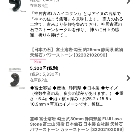
在庫数4点
『神居古潭(カムイコタン)』とはアイヌの言葉で
『神々の住まう集落』を意味します。 霊力のある
土地で、古来より信仰を集めており、神居古潭の
石でストーンサークルを作り、 神々に日々の感
謝、祈りを捧げて…
【日本の石】 富士溶岩 勾玉 約25mm 静岡県 鉱物
天然石 パワーストーン
[
32202102090
]
5,300
円
(税別)
(
税込
:
5,830
円
)
在庫数2点
◆富士溶岩 ◆産地…静岡県 ◆日本製 ◆サイズ
（複数生産の為、多少の誤差があります。） ◆重
さ：6.4g ◆縦ｘ横ｘ厚み：約25.2ｘ15.5ｘ
10.9mm ※写真はイメージです。模様…
霊峰 富士溶岩 勾玉 約30mm 静岡県産 FUJI Lava
Stone 富士山 溶岩 日本銘石 日本製 自社製 天然石
パワーストーン カラーストーン
[
32202102089
]