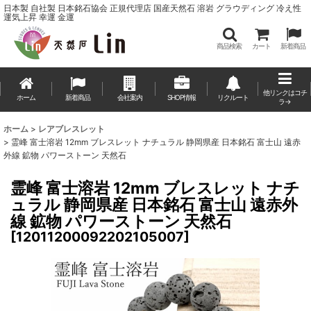
日本製 自社製 日本銘石協会 正規代理店 国産天然石 溶岩 グラウディング 冷え性
運気上昇 幸運 金運
商品検索
カート
新着商品
他リンクはコチ
ホーム
新着商品
会社案内
SHOP情報
リクルート
ラ→
ホーム
>
レアブレスレット
>
霊峰 富士溶岩 12mm ブレスレット ナチュラル 静岡県産 日本銘石 富士山 遠赤
外線 鉱物 パワーストーン 天然石
霊峰 富士溶岩 12mm ブレスレット ナチ
ュラル 静岡県産 日本銘石 富士山 遠赤外
線 鉱物 パワーストーン 天然石
[
12011200092202105007
]