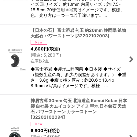
イズ 珠サイズ： 約10mm 内周サイズ：約17.5-
18.5cm 20珠使用 ※写真はイメージです。模様、
色、光り方は一つ一つ若干違います。…
【日本の石】 富士溶岩 勾玉 約20mm 静岡県 鉱物
天然石 パワーストーン
[
32202102093
]
4,800
円
(税別)
(
税込
:
5,280
円
)
在庫数2点
◆富士溶岩 ◆産地…静岡県 ◆日本製 ◆サイズ
（複数生産の為、多少の誤差があります。） ◆重
さ：3.8g ◆縦ｘ横ｘ厚み：約20.6ｘ13.4ｘ
8.9mm ※写真はイメージです。模様、…
神居古潭 30mm 勾玉 北海道産 Kamui Kotan 日本
製 自社製 カムイコタン アイヌ 聖地 日本銘石 天然
石 パワーストーン カラーストーン
[
32202102094
]
6,800
円
(税別)
(
税込
:
7,480
円
)