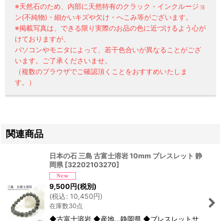
※天然石のため、内部に天然特有のクラック・インクルージョ
ン(不純物)・細かいキズや欠け・へこみ等がございます。
※掲載写真は、できる限り実際のお品の色に近づけるよう心が
けておりますが、
パソコンやモニタによって、若干色合いが異なることがござ
います。ご了承くださいませ。
（複数のブラウザでご確認頂くことをおすすめいたしま
す。）
関連商品
日本の石 三島 古富士溶岩 10mm ブレスレット 静
岡県
[
32202103270
]
9,500
円
(税別)
(
税込
:
10,450
円
)
在庫数30点
◆古富士溶岩 ◆産地…静岡県 ◆ブレスレットサ