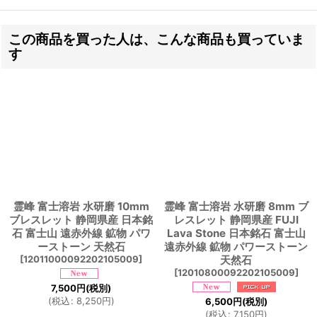
この商品を買った人は、こんな商品も買っていま
す
霊峰 富士溶岩 水研磨 10mm
霊峰 富士溶岩 水研磨 8mm ブ
ブレスレット 静岡県産 日本銘
レスレット 静岡県産 FUJI
石 富士山 遠赤外線 鉱物 パワ
Lava Stone 日本銘石 富士山
ーストーン 天然石
遠赤外線 鉱物 パワーストーン
[
12011000092202105009
]
天然石
[
12010800092202105009
]
7,500
円
(税別)
(
税込
:
8,250
円
)
6,500
円
(税別)
(
税込
:
7,150
円
)