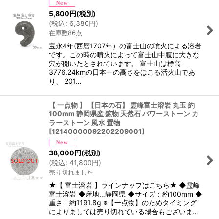
5,800
円
(税別)
(
税込
:
6,380
円
)
在庫数86点
宝永4年(西暦1707年）の富士山の噴火による溶岩
です。この時の噴火によって富士山中腹に大きな
穴が開いたとされています。 富士山は標高
3776.24kmの日本一の高さをほこる活火山であ
り、 201…
【 一点物 】 【日本の石】 霊峰富士溶岩 丸玉 約
100mm 静岡県産 鉱物 天然石 パワーストーン カ
ラーストーン 風水 置物
[
12140000092202209001
]
38,000
円
(税別)
(
税込
:
41,800
円
)
売り切れました
★【 富士溶岩 】ラインナップはこちら★ ◆霊峰
富士溶岩 ◆産地…静岡県 ◆サイズ：約100mm ◆
重さ：約1191.8g ※【一点物】のためタイミング
によりましては売り切れている場合もございま…