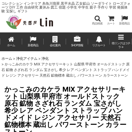
コレクション インテリア 糸魚川翡翠 黒平水晶 乙女鉱山 ソーダライト ローズクォ
ーツ DIY 工作 自由研究 夏休み 図工 宿題 小学生 中学生 親子 手作り 学習 発掘体
験 宝探し ギフト
商品検索
カート
新着商品
他リンクはコチ
ホーム
新着商品
会社案内
SHOP情報
リクルート
ラ→
ホーム
>
浄化アイテム
>
浄化
>
かっこみのカケラ MIX アクセサリーキット 山梨県 甲府市 オールドストック 原
石 鉱物 さざれ石 ランダム 宝さがし 希少 レア ペンダント ストラップ ハンドメイ
ド レジン アクセサリー 天然石 鉱物標本 蔵出し パワーストーン カラーストーン
かっこみのカケラ MIX アクセサリーキ
ット 山梨県 甲府市 オールドストック
原石 鉱物 さざれ石 ランダム 宝さがし
希少 レア ペンダント ストラップ ハン
ドメイド レジン アクセサリー 天然石
鉱物標本 蔵出し パワーストーン カラー
ストーン