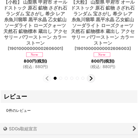
【小粒】 山梨県 甲府市 オール
【大粒】 山梨県 甲府市 オール
ドストック 原石 鉱物 さざれ石
ドストック 原石 鉱物 さざれ石
ランダム 宝さがし 希少 レア
ランダム 宝さがし 希少 レア
糸魚川翡翠 黒平水晶 乙女鉱山
糸魚川翡翠 黒平水晶 乙女鉱山
ソーダライト ローズクォーツ
ソーダライト ローズクォーツ
天然石 鉱物標本 蔵出し アクセ
天然石 鉱物標本 蔵出し アクセ
サリー パワーストーン カラー
サリー パワーストーン カラー
ストーン
ストーン
[
19010000000002606001
]
[
19010000000002606003
]
800
円
(税別)
800
円
(税別)
(
税込
:
880
円
)
(
税込
:
880
円
)
レビュー
0
件のレビュー
SDGs取組宣言