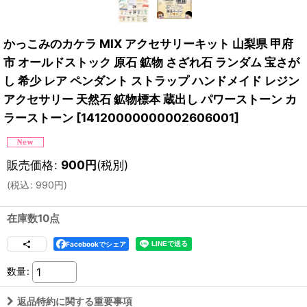
かっこみのカケラ MIX アクセサリーキット 山梨県 甲府
市 オールドストック 原石 鉱物 さざれ石 ランダム 宝さが
し 希少 レア ペンダント ストラップ ハンドメイド レジン
アクセサリー 天然石 鉱物標本 蔵出し パワーストーン カ
ラーストーン
[
14120000000002606001
]
販売価格
:
900
円
(税別)
(
税込
:
990
円
)
在庫数10点
Facebookでシェア
数量
:
返品特約に関する重要事項