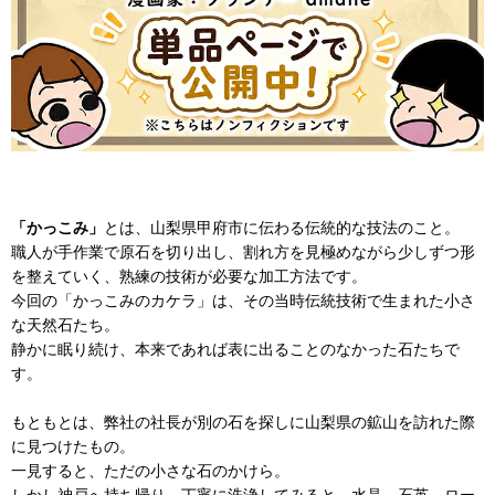
「かっこみ」
とは、山梨県甲府市に伝わる伝統的な技法のこと。
職人が手作業で原石を切り出し、割れ方を見極めながら少しずつ形
を整えていく、熟練の技術が必要な加工方法です。
今回の「かっこみのカケラ」は、その当時伝統技術で生まれた小さ
な天然石たち。
静かに眠り続け、本来であれば表に出ることのなかった石たちで
す。
もともとは、弊社の社長が別の石を探しに山梨県の鉱山を訪れた際
に見つけたもの。
一見すると、ただの小さな石のかけら。
しかし神戸へ持ち帰り、丁寧に洗浄してみると、水晶、石英、ロー