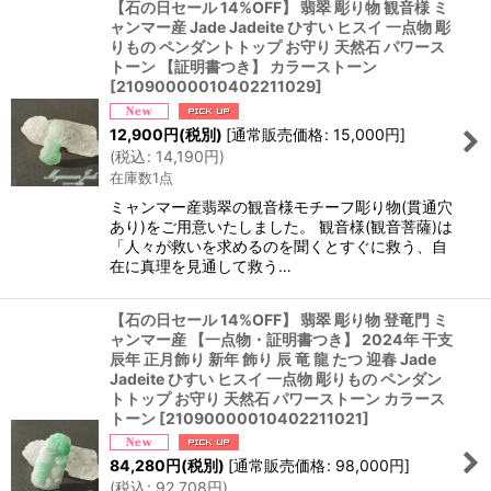
【石の日セール 14%OFF】 翡翠 彫り物 観音様 ミ
ャンマー産 Jade Jadeite ひすい ヒスイ 一点物 彫
りもの ペンダントトップ お守り 天然石 パワース
トーン 【証明書つき】 カラーストーン
[
21090000010402211029
]
12,900
円
(税別)
[
通常販売価格
:
15,000
円
]
(
税込
:
14,190
円
)
在庫数1点
ミャンマー産翡翠の観音様モチーフ彫り物(貫通穴
あり)をご用意いたしました。 観音様(観音菩薩)は
「人々が救いを求めるのを聞くとすぐに救う、自
在に真理を見通して救う…
【石の日セール 14%OFF】 翡翠 彫り物 登竜門 ミ
ャンマー産 【一点物・証明書つき】 2024年 干支
辰年 正月飾り 新年 飾り 辰 竜 龍 たつ 迎春 Jade
Jadeite ひすい ヒスイ 一点物 彫りもの ペンダン
トトップ お守り 天然石 パワーストーン カラース
トーン
[
21090000010402211021
]
84,280
円
(税別)
[
通常販売価格
:
98,000
円
]
(
税込
:
92,708
円
)