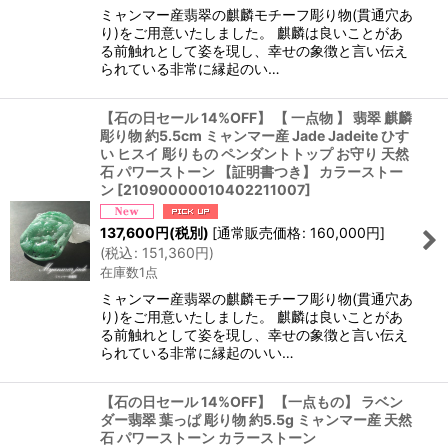
ミャンマー産翡翠の麒麟モチーフ彫り物(貫通穴あ
り)をご用意いたしました。 麒麟は良いことがあ
る前触れとして姿を現し、幸せの象徴と言い伝え
られている非常に縁起のい…
【石の日セール 14%OFF】 【 一点物 】 翡翠 麒麟
彫り物 約5.5cm ミャンマー産 Jade Jadeite ひす
い ヒスイ 彫りもの ペンダントトップ お守り 天然
石 パワーストーン 【証明書つき】 カラーストー
ン
[
21090000010402211007
]
137,600
円
(税別)
[
通常販売価格
:
160,000
円
]
(
税込
:
151,360
円
)
在庫数1点
ミャンマー産翡翠の麒麟モチーフ彫り物(貫通穴あ
り)をご用意いたしました。 麒麟は良いことがあ
る前触れとして姿を現し、幸せの象徴と言い伝え
られている非常に縁起のいい…
【石の日セール 14%OFF】 【一点もの】 ラベン
ダー翡翠 葉っぱ 彫り物 約5.5g ミャンマー産 天然
石 パワーストーン カラーストーン