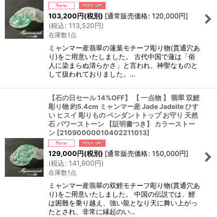
103,200
円
(税別)
[
通常販売価格
:
120,000
円
]
(
税込
:
113,520
円
)
在庫数1点
ミャンマー産翡翠の蓮葉モチーフ彫り物(貫通穴あ
り)をご用意いたしました。 古代中国で蓮は「俗
人に染まらぬ清らかさ」と言われ、神聖なものと
して扱われておりました。…
【石の日セール 14%OFF】 【 一点物 】 翡翠 双鯉
彫り物 約5.4cm ミャンマー産 Jade Jadeite ひす
い ヒスイ 彫りもの ペンダントトップ お守り 天然
石 パワーストーン 【証明書つき】 カラーストー
ン
[
21090000010402211013
]
129,000
円
(税別)
[
通常販売価格
:
150,000
円
]
(
税込
:
141,900
円
)
在庫数1点
ミャンマー産翡翠の双鯉モチーフ彫り物(貫通穴あ
り)をご用意いたしました。 中国の伝説では、鯉
は困難を乗り越え、強い龍となり天に舞い上がっ
たとされ、非常に縁起のい…