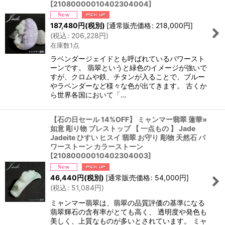
[
21080000010402304004
]
187,480
円
(税別)
[
通常販売価格
:
218,000
円
]
(
税込
:
206,228
円
)
在庫数1点
ラベンダージェイドとも呼ばれているパワースト
ーンです。 翡翠というと緑色のイメージが強いで
すが、クロムや鉄、チタンが入ることで、ブルー
やラベンダーなど様々な色が出てきます。 古くか
ら世界各国において「…
【石の日セール 14%OFF】 ミャンマー翡翠 蓮華×
如意 彫り物 ブレストップ 【 一点もの 】 Jade
Jadeite ひすい ヒスイ 翡翠 お守り 彫物 天然石 パ
ワーストーン カラーストーン
[
21080000010402304003
]
46,440
円
(税別)
[
通常販売価格
:
54,000
円
]
(
税込
:
51,084
円
)
ミャンマー翡翠は、翡翠の品質評価の基準になる
翡翠輝石の含有率がとても高く、 透明度や発色も
美しく、上質なものが多いとされています。 ミャ