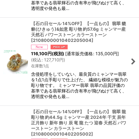
基準である翡翠輝石の含有率が飛びぬけて高く、
透明度や発色も最…
【石の日セール 14%OFF】 【一点もの】 翡翠 貔
貅(ひきゅう)&如意 彫り物 約57.6g ミャンマー産
天然石 パワーストーン カラーストーン
[
21080000010402205004
]
116,100
円
(税別)
[
通常販売価格
:
135,000
円
]
(
税込
:
127,710
円
)
在庫数1点
含侵処理をしていない、最良質のミャンマー翡翠
を1点1点手彫りで仕上げた、 繊細な模様が魅力の
彫り物です。 ミャンマー翡翠 翡翠の品質評価の
基準である翡翠輝石の含有率が飛びぬけて高く、
透明度や発色も最…
【石の日セール 14%OFF】 【一点もの】 翡翠 龍
彫り物 約44.5g ミャンマー産 2024年 干支 辰年
正月飾り 新年 飾り 辰 竜 龍 たつ 迎春 天然石 パワ
ーストーン カラーストーン
[
21080000010402205002
]