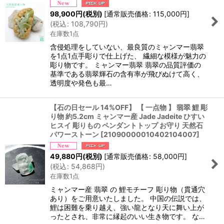
98,900
円
(税別)
[
通常販売価格
:
115,000
円
]
(
税込
:
108,790
円
)
在庫数1点
含侵処理をしていない、最良質のミャンマー翡翠
を1点1点手彫りで仕上げた、 繊細な模様が魅力の
彫り物です。 ミャンマー翡翠 翡翠の品質評価の
基準である翡翠輝石の含有率が飛びぬけて高く、
透明度や発色も最…
【石の日セール 14%OFF】 【 一点物 】 翡翠 鯉 彫
り物 約5.2cm ミャンマー産 Jade Jadeite ひすい
ヒスイ 彫りもの ペンダントトップ お守り 天然石
パワーストーン
[
21090000010402104007
]
49,880
円
(税別)
[
通常販売価格
:
58,000
円
]
(
税込
:
54,868
円
)
在庫数1点
ミャンマー産 翡翠 の 鯉モチーフ 彫り物（貫通穴
あり）をご用意いたしました。 中国の伝説では、
鯉は困難を乗り越え、強い龍となり天に舞い上が
ったとされ、非常に縁起のいい生き物です。 な…