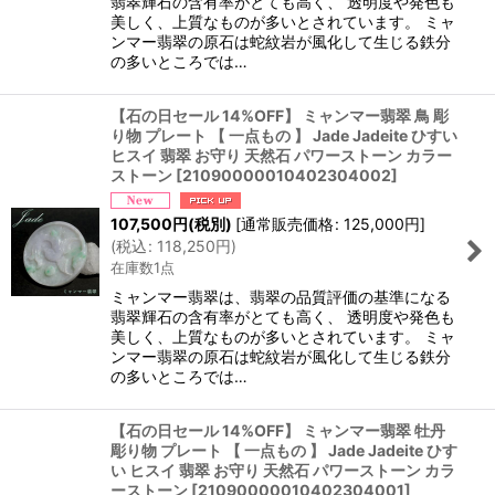
翡翠輝石の含有率がとても高く、 透明度や発色も
美しく、上質なものが多いとされています。 ミャ
ンマー翡翠の原石は蛇紋岩が風化して生じる鉄分
の多いところでは…
【石の日セール 14%OFF】 ミャンマー翡翠 鳥 彫
り物 プレート 【 一点もの 】 Jade Jadeite ひすい
ヒスイ 翡翠 お守り 天然石 パワーストーン カラー
ストーン
[
21090000010402304002
]
107,500
円
(税別)
[
通常販売価格
:
125,000
円
]
(
税込
:
118,250
円
)
在庫数1点
ミャンマー翡翠は、翡翠の品質評価の基準になる
翡翠輝石の含有率がとても高く、 透明度や発色も
美しく、上質なものが多いとされています。 ミャ
ンマー翡翠の原石は蛇紋岩が風化して生じる鉄分
の多いところでは…
【石の日セール 14%OFF】 ミャンマー翡翠 牡丹
彫り物 プレート 【 一点もの 】 Jade Jadeite ひす
い ヒスイ 翡翠 お守り 天然石 パワーストーン カラ
ーストーン
[
21090000010402304001
]