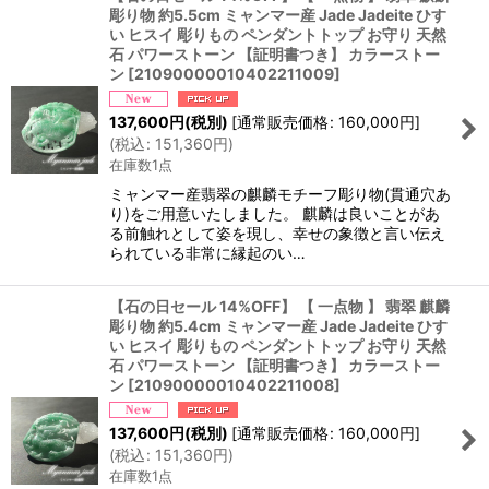
彫り物 約5.5cm ミャンマー産 Jade Jadeite ひす
い ヒスイ 彫りもの ペンダントトップ お守り 天然
石 パワーストーン 【証明書つき】 カラーストー
ン
[
21090000010402211009
]
137,600
円
(税別)
[
通常販売価格
:
160,000
円
]
(
税込
:
151,360
円
)
在庫数1点
ミャンマー産翡翠の麒麟モチーフ彫り物(貫通穴あ
り)をご用意いたしました。 麒麟は良いことがあ
る前触れとして姿を現し、幸せの象徴と言い伝え
られている非常に縁起のい…
【石の日セール 14%OFF】 【 一点物 】 翡翠 麒麟
彫り物 約5.4cm ミャンマー産 Jade Jadeite ひす
い ヒスイ 彫りもの ペンダントトップ お守り 天然
石 パワーストーン 【証明書つき】 カラーストー
ン
[
21090000010402211008
]
137,600
円
(税別)
[
通常販売価格
:
160,000
円
]
(
税込
:
151,360
円
)
在庫数1点