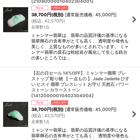
[
21080000010402304001
]
38,700
円
(税別)
[
通常販売価格
:
45,000
円
]
(
税込
:
42,570
円
)
在庫数1点
ミャンマー翡翠は、翡翠の品質評価の基準になる
翡翠輝石の含有率がとても高く、 透明度や発色も
美しく、上質なものが多いとされています。 ミャ
ンマー翡翠の原石は蛇紋岩が風化して生じる鉄分
の多いところでは…
【石の日セール 14%OFF】 ミャンマー翡翠 ブレ
ストップ 彫り物 【 一点もの 】 Jade Jadeite ひす
い ヒスイ 翡翠 ブレスレット お守り 天然石 パワー
ストーン カラーストーン
[
14120000010402304004
]
38,700
円
(税別)
[
通常販売価格
:
45,000
円
]
(
税込
:
42,570
円
)
在庫数1点
ミャンマー翡翠は、翡翠の品質評価の基準になる
翡翠輝石の含有率がとても高く、 透明度や発色も