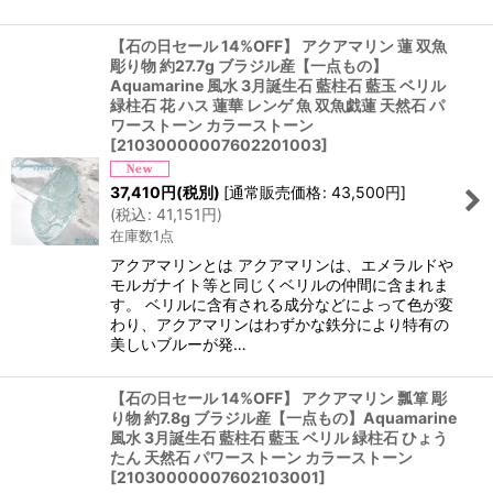
【石の日セール 14%OFF】 アクアマリン 蓮 双魚
彫り物 約27.7g ブラジル産【一点もの】
Aquamarine 風水 3月誕生石 藍柱石 藍玉 ベリル
緑柱石 花 ハス 蓮華 レンゲ 魚 双魚戯蓮 天然石 パ
ワーストーン カラーストーン
[
21030000007602201003
]
37,410
円
(税別)
[
通常販売価格
:
43,500
円
]
(
税込
:
41,151
円
)
在庫数1点
アクアマリンとは アクアマリンは、エメラルドや
モルガナイト等と同じくベリルの仲間に含まれま
す。 ベリルに含有される成分などによって色が変
わり、アクアマリンはわずかな鉄分により特有の
美しいブルーが発…
【石の日セール 14%OFF】 アクアマリン 瓢箪 彫
り物 約7.8g ブラジル産【一点もの】Aquamarine
風水 3月誕生石 藍柱石 藍玉 ベリル 緑柱石 ひょう
たん 天然石 パワーストーン カラーストーン
[
21030000007602103001
]