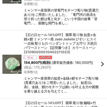
在庫数1点
ミャンマー産翡翠の登竜門モチーフ彫り物(貫通穴
あり)をご用意いたしました。 「竜門河の急流を
登り切った鯉は竜と化す」という中国の故事「登
竜門」。 困難な関門を表し…
【石の日セール 14%OFF】 翡翠 彫り物 如意×金
銭×鯉 ミャンマー産 Jade Jadeite ひすい ヒスイ
一点物 彫りもの ペンダントトップ お守り 天然石
パワーストーン 【証明書つき】 カラーストーン
[
21090000010402211023
]
154,800
円
(税別)
[
通常販売価格
:
180,000
円
]
(
税込
:
170,280
円
)
在庫数1点
ミャンマー産翡翠の如意×金銭×鯉モチーフ彫り物
(貫通穴あり)をご用意いたしました。 如意(仏
具)、金銭、鯉のモチーフは願いを叶える力や困難
を乗り越える力を与えてく…
【石の日セール 14%OFF】 翡翠 彫り物 蝙蝠×竹