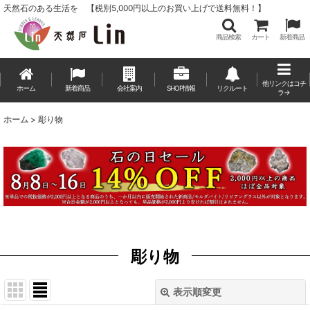
天然石のある生活を 【税別5,000円以上のお買い上げで送料無料！】
商品検索
カート
新着商品
他リンクはコチ
ホーム
新着商品
会社案内
SHOP情報
リクルート
ラ→
ホーム
>
彫り物
彫り物
表示順変更
閉じる