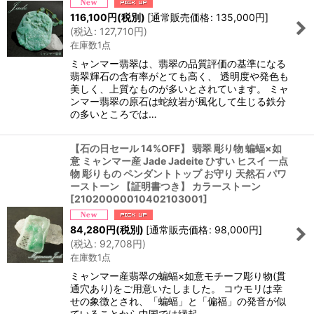
116,100
円
(税別)
[
通常販売価格
:
135,000
円
]
(
税込
:
127,710
円
)
在庫数1点
ミャンマー翡翠は、翡翠の品質評価の基準になる
翡翠輝石の含有率がとても高く、 透明度や発色も
美しく、上質なものが多いとされています。 ミャ
ンマー翡翠の原石は蛇紋岩が風化して生じる鉄分
の多いところでは…
【石の日セール 14%OFF】 翡翠 彫り物 蝙蝠×如
意 ミャンマー産 Jade Jadeite ひすい ヒスイ 一点
物 彫りもの ペンダントトップ お守り 天然石 パワ
ーストーン 【証明書つき】 カラーストーン
[
21020000010402103001
]
84,280
円
(税別)
[
通常販売価格
:
98,000
円
]
(
税込
:
92,708
円
)
在庫数1点
ミャンマー産翡翠の蝙蝠×如意モチーフ彫り物(貫
通穴あり)をご用意いたしました。 コウモリは幸
せの象徴とされ、「蝙蝠」と「偏福」の発音が似
ていることから中国では縁起…