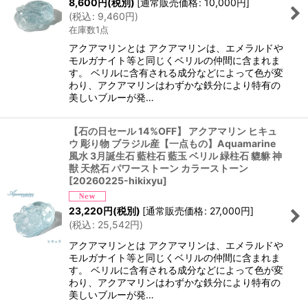
8,600
円
(税別)
[
通常販売価格
:
10,000
円
]
(
税込
:
9,460
円
)
在庫数1点
アクアマリンとは アクアマリンは、エメラルドや
モルガナイト等と同じくベリルの仲間に含まれま
す。 ベリルに含有される成分などによって色が変
わり、アクアマリンはわずかな鉄分により特有の
美しいブルーが発…
【石の日セール 14%OFF】 アクアマリン ヒキュ
ウ 彫り物 ブラジル産【一点もの】Aquamarine
風水 3月誕生石 藍柱石 藍玉 ベリル 緑柱石 貔貅 神
獣 天然石 パワーストーン カラーストーン
[
20260225-hikixyu
]
23,220
円
(税別)
[
通常販売価格
:
27,000
円
]
(
税込
:
25,542
円
)
アクアマリンとは アクアマリンは、エメラルドや
モルガナイト等と同じくベリルの仲間に含まれま
す。 ベリルに含有される成分などによって色が変
わり、アクアマリンはわずかな鉄分により特有の
美しいブルーが発…