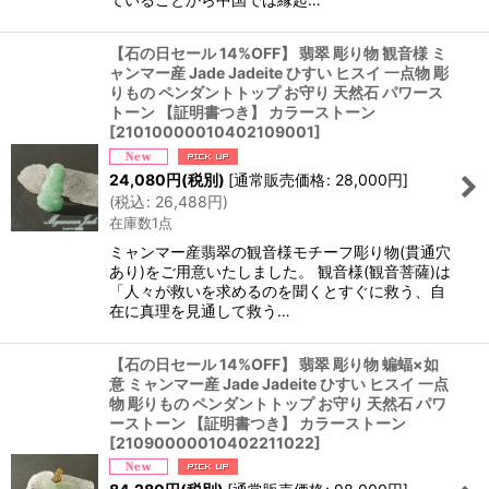
【石の日セール 14%OFF】 翡翠 彫り物 観音様 ミ
ャンマー産 Jade Jadeite ひすい ヒスイ 一点物 彫
りもの ペンダントトップ お守り 天然石 パワース
トーン 【証明書つき】 カラーストーン
[
21010000010402109001
]
24,080
円
(税別)
[
通常販売価格
:
28,000
円
]
(
税込
:
26,488
円
)
在庫数1点
ミャンマー産翡翠の観音様モチーフ彫り物(貫通穴
あり)をご用意いたしました。 観音様(観音菩薩)は
「人々が救いを求めるのを聞くとすぐに救う、自
在に真理を見通して救う…
【石の日セール 14%OFF】 翡翠 彫り物 蝙蝠×如
意 ミャンマー産 Jade Jadeite ひすい ヒスイ 一点
物 彫りもの ペンダントトップ お守り 天然石 パワ
ーストーン 【証明書つき】 カラーストーン
[
21090000010402211022
]