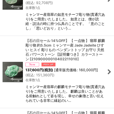
(
税込
:
92,708
円
)
在庫数1点
ミャンマー産翡翠の如意モチーフ彫り物(貫通穴あ
り)をご用意いたしました。 如意とは、僧が読
経・説法の時に持つ仏具のことです。 「意のごと
し」「思いどおり」という…
【石の日セール 14%OFF】 【 一点物 】 翡翠 麒麟
彫り物 約5.5cm ミャンマー産 Jade Jadeite ひす
い ヒスイ 彫りもの ペンダントトップ お守り 天然
石 パワーストーン 【証明書つき】 カラーストー
ン
[
21090000010402211010
]
137,600
円
(税別)
[
通常販売価格
:
160,000
円
]
(
税込
:
151,360
円
)
在庫数1点
ミャンマー産翡翠の麒麟モチーフ彫り物(貫通穴あ
り)をご用意いたしました。 麒麟は良いことがあ
る前触れとして姿を現し、幸せの象徴と言い伝え
られている非常に縁起のい…
【石の日セール 14%OFF】 【 一点物 】 翡翠 麒麟