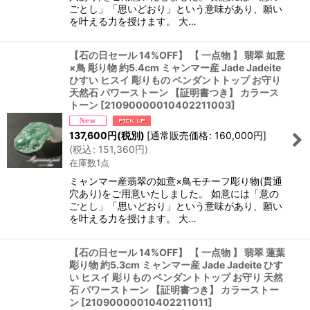
ごとし」「思いどおり」という意味があり、願い
を叶える力を授けます。 大…
【石の日セール 14%OFF】 【 一点物 】 翡翠 如意
×鳥 彫り物 約5.4cm ミャンマー産 Jade Jadeite
ひすい ヒスイ 彫りもの ペンダントトップ お守り
天然石 パワーストーン 【証明書つき】 カラース
トーン
[
21090000010402211003
]
137,600
円
(税別)
[
通常販売価格
:
160,000
円
]
(
税込
:
151,360
円
)
在庫数1点
ミャンマー産翡翠の如意×鳥モチーフ彫り物(貫通
穴あり)をご用意いたしました。 如意には「意の
ごとし」「思いどおり」という意味があり、願い
を叶える力を授けます。 大…
【石の日セール 14%OFF】 【 一点物 】 翡翠 蓮葉
彫り物 約5.3cm ミャンマー産 Jade Jadeite ひす
い ヒスイ 彫りもの ペンダントトップ お守り 天然
石 パワーストーン 【証明書つき】 カラーストー
ン
[
21090000010402211011
]