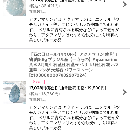
(
税込
:
36,421
円
)
在庫数1点
アクアマリンとは アクアマリンは、エメラルドや
モルガナイト等と同じくベリルの仲間に含まれま
す。 ベリルに含有される成分などによって色が変
わり、アクアマリンはわずかな鉄分により特有の
美しいブルーが発…
【石の日セール 14%OFF】 アクアマリン 蓮 彫り
物 約9.8g ブラジル産【一点もの】Aquamarine
風水 3月誕生石 藍柱石 藍玉 ベリル 緑柱石 花 ハス
蓮華 レンゲ 天然石 パワーストーン
[
21030000007602207024
]
17,028
円
(税別)
[
通常販売価格
:
19,800
円
]
(
税込
:
18,730
円
)
在庫数1点
アクアマリンとは アクアマリンは、エメラルドや
モルガナイト等と同じくベリルの仲間に含まれま
す。 ベリルに含有される成分などによって色が変
わり、アクアマリンはわずかな鉄分により特有の
美しいブルーが発…