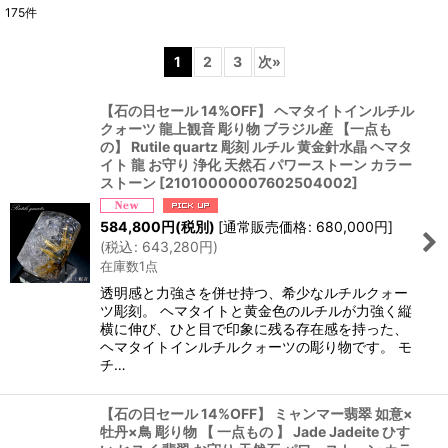
175
件
表示数
:
1
2
3
次
»
並び順
:
【石の日セール 14%OFF】 ヘマタイトインルチル
クォーツ 龍上観音 彫り物 ブラジル産 【一点も
絞り込む
の】 Rutile quartz 彫刻 ルチル 黄金針水晶 ヘマタ
イト 龍 お守り 浄化 天然石 パワーストーン カラー
ストーン
[
21010000007602504002
]
584,800
円
(税別)
[
通常販売価格
:
680,000
円
]
(
税込
:
643,280
円
)
在庫数1点
透明感と力強さを併せ持つ、希少なルチルクォー
ツ彫刻。 ヘマタイトと黄金色のルチルが力強く縦
横に伸び、ひと目で印象に残る存在感を持った、
ヘマタイトインルチルクォーツの彫り物です。 モ
チ…
【石の日セール 14%OFF】 ミャンマー翡翠 如意×
牡丹×鳥 彫り物 【 一点もの 】 Jade Jadeite ひす