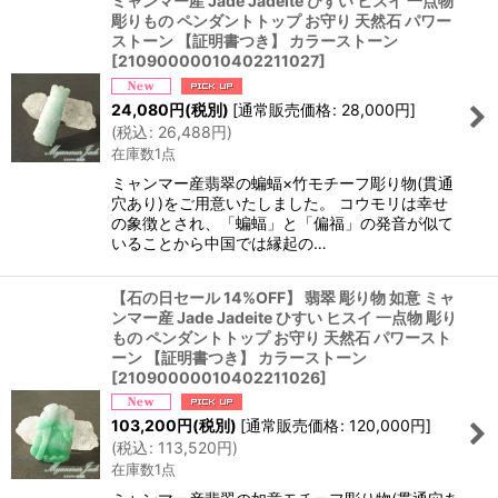
ミャンマー産 Jade Jadeite ひすい ヒスイ 一点物
彫りもの ペンダントトップ お守り 天然石 パワー
ストーン 【証明書つき】 カラーストーン
[
21090000010402211027
]
24,080
円
(税別)
[
通常販売価格
:
28,000
円
]
(
税込
:
26,488
円
)
在庫数1点
ミャンマー産翡翠の蝙蝠×竹モチーフ彫り物(貫通
穴あり)をご用意いたしました。 コウモリは幸せ
の象徴とされ、「蝙蝠」と「偏福」の発音が似て
いることから中国では縁起の…
【石の日セール 14%OFF】 翡翠 彫り物 如意 ミャ
ンマー産 Jade Jadeite ひすい ヒスイ 一点物 彫り
もの ペンダントトップ お守り 天然石 パワースト
ーン 【証明書つき】 カラーストーン
[
21090000010402211026
]
103,200
円
(税別)
[
通常販売価格
:
120,000
円
]
(
税込
:
113,520
円
)
在庫数1点