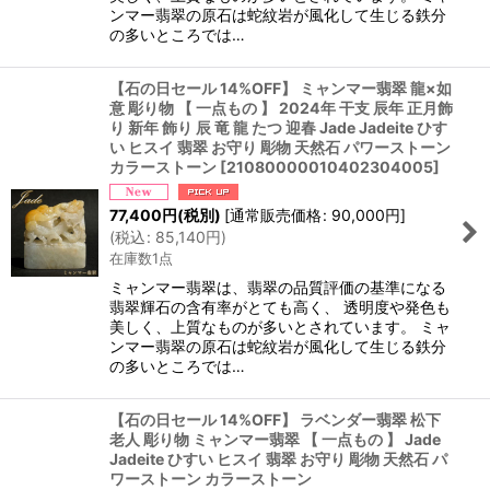
ンマー翡翠の原石は蛇紋岩が風化して生じる鉄分
の多いところでは…
【石の日セール 14%OFF】 ミャンマー翡翠 龍×如
意 彫り物 【 一点もの 】 2024年 干支 辰年 正月飾
り 新年 飾り 辰 竜 龍 たつ 迎春 Jade Jadeite ひす
い ヒスイ 翡翠 お守り 彫物 天然石 パワーストーン
カラーストーン
[
21080000010402304005
]
77,400
円
(税別)
[
通常販売価格
:
90,000
円
]
(
税込
:
85,140
円
)
在庫数1点
ミャンマー翡翠は、翡翠の品質評価の基準になる
翡翠輝石の含有率がとても高く、 透明度や発色も
美しく、上質なものが多いとされています。 ミャ
ンマー翡翠の原石は蛇紋岩が風化して生じる鉄分
の多いところでは…
【石の日セール 14%OFF】 ラベンダー翡翠 松下
老人 彫り物 ミャンマー翡翠 【 一点もの 】 Jade
Jadeite ひすい ヒスイ 翡翠 お守り 彫物 天然石 パ
ワーストーン カラーストーン