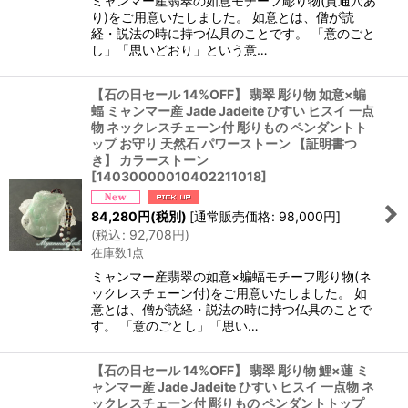
ミャンマー産翡翠の如意モチーフ彫り物(貫通穴あ
り)をご用意いたしました。 如意とは、僧が読
経・説法の時に持つ仏具のことです。 「意のごと
し」「思いどおり」という意…
【石の日セール 14%OFF】 翡翠 彫り物 如意×蝙
蝠 ミャンマー産 Jade Jadeite ひすい ヒスイ 一点
物 ネックレスチェーン付 彫りもの ペンダントト
ップ お守り 天然石 パワーストーン 【証明書つ
き】 カラーストーン
[
14030000010402211018
]
84,280
円
(税別)
[
通常販売価格
:
98,000
円
]
(
税込
:
92,708
円
)
在庫数1点
ミャンマー産翡翠の如意×蝙蝠モチーフ彫り物(ネ
ックレスチェーン付)をご用意いたしました。 如
意とは、僧が読経・説法の時に持つ仏具のことで
す。 「意のごとし」「思い…
【石の日セール 14%OFF】 翡翠 彫り物 鯉×蓮 ミ
ャンマー産 Jade Jadeite ひすい ヒスイ 一点物 ネ
ックレスチェーン付 彫りもの ペンダントトップ