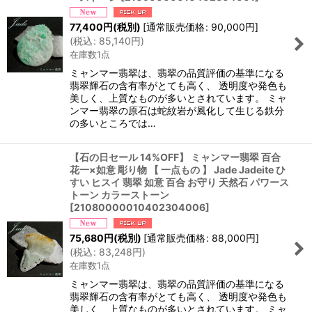
77,400
円
(税別)
[
通常販売価格
:
90,000
円
]
(
税込
:
85,140
円
)
在庫数1点
ミャンマー翡翠は、翡翠の品質評価の基準になる
翡翠輝石の含有率がとても高く、 透明度や発色も
美しく、上質なものが多いとされています。 ミャ
ンマー翡翠の原石は蛇紋岩が風化して生じる鉄分
の多いところでは…
【石の日セール 14%OFF】 ミャンマー翡翠 百合
花一×如意 彫り物 【 一点もの 】 Jade Jadeite ひ
すい ヒスイ 翡翠 如意 百合 お守り 天然石 パワース
トーン カラーストーン
[
21080000010402304006
]
75,680
円
(税別)
[
通常販売価格
:
88,000
円
]
(
税込
:
83,248
円
)
在庫数1点
ミャンマー翡翠は、翡翠の品質評価の基準になる
翡翠輝石の含有率がとても高く、 透明度や発色も
美しく、上質なものが多いとされています。 ミャ