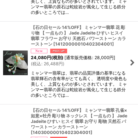
美しく、上質なものが多いとされています。 ミャ
ンマー翡翠の原石は蛇紋岩が風化して生じる鉄分
の多いところでは…
【石の日セール 14%OFF】 ミャンマー翡翠 花 彫
り物 【 一点もの 】 Jade Jadeite ひすい ヒスイ
翡翠 フラワー お守り 天然石 パワーストーン カラ
ーストーン
[
14120000010402304001
]
24,080
円
(税別)
[
通常販売価格
:
28,000
円
]
(
税込
:
26,488
円
)
ミャンマー翡翠は、翡翠の品質評価の基準になる
翡翠輝石の含有率がとても高く、 透明度や発色も
美しく、上質なものが多いとされています。 ミャ
ンマー翡翠の原石は蛇紋岩が風化して生じる鉄分
の多いところでは…
【石の日セール 14%OFF】 ミャンマー翡翠 孔雀×
如意×牡丹 彫り物 ネックレス 【 一点もの 】 Jade
Jadeite ひすい ヒスイ 翡翠 お守り 彫物 天然石 パ
ワーストーン カラーストーン
[
14030000010402304001
]