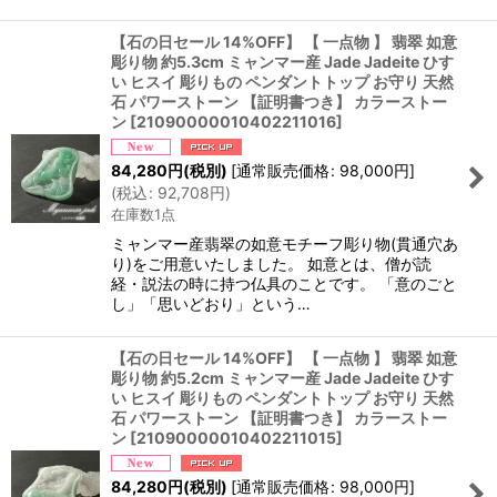
【石の日セール 14%OFF】 【 一点物 】 翡翠 如意
彫り物 約5.3cm ミャンマー産 Jade Jadeite ひす
い ヒスイ 彫りもの ペンダントトップ お守り 天然
石 パワーストーン 【証明書つき】 カラーストー
ン
[
21090000010402211016
]
84,280
円
(税別)
[
通常販売価格
:
98,000
円
]
(
税込
:
92,708
円
)
在庫数1点
ミャンマー産翡翠の如意モチーフ彫り物(貫通穴あ
り)をご用意いたしました。 如意とは、僧が読
経・説法の時に持つ仏具のことです。 「意のごと
し」「思いどおり」という…
【石の日セール 14%OFF】 【 一点物 】 翡翠 如意
彫り物 約5.2cm ミャンマー産 Jade Jadeite ひす
い ヒスイ 彫りもの ペンダントトップ お守り 天然
石 パワーストーン 【証明書つき】 カラーストー
ン
[
21090000010402211015
]
84,280
円
(税別)
[
通常販売価格
:
98,000
円
]