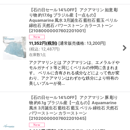
【石の日セール 14%OFF】 アクアマリン 如意 彫
り物 約17.6g ブラジル産【一点もの】
Aquamarine 風水 3月誕生石 藍柱石 藍玉 ベリル
緑柱石 天然石 パワーストーン カラーストーン
[
21080000007602201001
]
11,352
円
(税別)
[
通常販売価格
:
13,200
円
]
(
税込
:
12,487
円
)
在庫数1点
アクアマリンとは アクアマリンは、エメラルドや
モルガナイト等と同じくベリルの仲間に含まれま
す。 ベリルに含有される成分などによって色が変
わり、アクアマリンはわずかな鉄分により特有の
美しいブルーが発…
【石の日セール 14%OFF】 アクアマリン 豚 彫り
物 約6.1g ブラジル産【一点もの】Aquamarine
風水 3月誕生石 藍柱石 藍玉 ベリル 緑柱石 天然石
パワーストーン カラーストーン
[
21020000007602201045
]