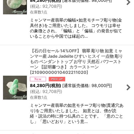
84,280
円
(税別)
[
通常販売価格
:
98,000
円
]
(
税込
:
92,708
円
)
在庫数1点
ミャンマー産翡翠の蝙蝠×如意モチーフ彫り物(金
具付き)をご用意いたしました。 コウモリは幸せ
の象徴とされ、「蝙蝠」と「偏福」の発音が似て
いることから中国では縁起の…
【石の日セール 14%OFF】 翡翠 彫り物 如意 ミャ
ンマー産 Jade Jadeite ひすい ヒスイ 一点物 彫り
もの ペンダントトップ お守り 天然石 パワースト
ーン 【証明書つき】 カラーストーン
[
21090000010402211020
]
84,280
円
(税別)
[
通常販売価格
:
98,000
円
]
(
税込
:
92,708
円
)
在庫数1点
ミャンマー産翡翠の如意モチーフ彫り物(貫通穴あ
り)をご用意いたしました。 如意とは、僧が読
経・説法の時に持つ仏具のことです。 「意のごと
し」「思いどおり」という意…