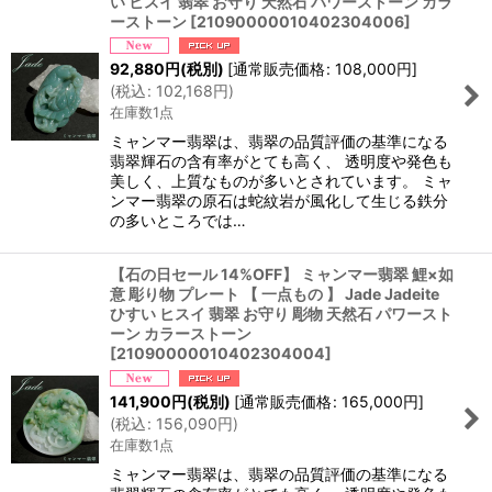
い ヒスイ 翡翠 お守り 天然石 パワーストーン カラ
ーストーン
[
21090000010402304006
]
92,880
円
(税別)
[
通常販売価格
:
108,000
円
]
(
税込
:
102,168
円
)
在庫数1点
ミャンマー翡翠は、翡翠の品質評価の基準になる
翡翠輝石の含有率がとても高く、 透明度や発色も
美しく、上質なものが多いとされています。 ミャ
ンマー翡翠の原石は蛇紋岩が風化して生じる鉄分
の多いところでは…
【石の日セール 14%OFF】 ミャンマー翡翠 鯉×如
意 彫り物 プレート 【 一点もの 】 Jade Jadeite
ひすい ヒスイ 翡翠 お守り 彫物 天然石 パワースト
ーン カラーストーン
[
21090000010402304004
]
141,900
円
(税別)
[
通常販売価格
:
165,000
円
]
(
税込
:
156,090
円
)
在庫数1点
ミャンマー翡翠は、翡翠の品質評価の基準になる