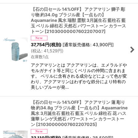
【石の日セール 14%OFF】 アクアマリン 獅子 彫
り物 約34.0g ブラジル産【一点もの】
Aquamarine 風水 瑞獣 霊獣 3月誕生石 藍柱石 藍
玉 ベリル 緑柱石 天然石 パワーストーン カラース
トーン
[
21030000007602207007
]
37,754
円
(税別)
[
通常販売価格
:
43,900
円
]
(
税込
:
41,529
円
)
在庫数1点
アクアマリンとは アクアマリンは、エメラルドや
モルガナイト等と同じくベリルの仲間に含まれま
す。 ベリルに含有される成分などによって色が変
わり、アクアマリンはわずかな鉄分により特有の
美しいブルーが発…
【石の日セール 14%OFF】 アクアマリン 蓮 彫り
物 約34.8g ブラジル産【一点もの】Aquamarine
風水 3月誕生石 藍柱石 藍玉 ベリル 緑柱石 花 ハス
蓮華 レンゲ天然石 パワーストーン カラーストー
ン
[
21030000007602207025
]
33,110
円
(税別)
[
通常販売価格
:
38,500
円
]