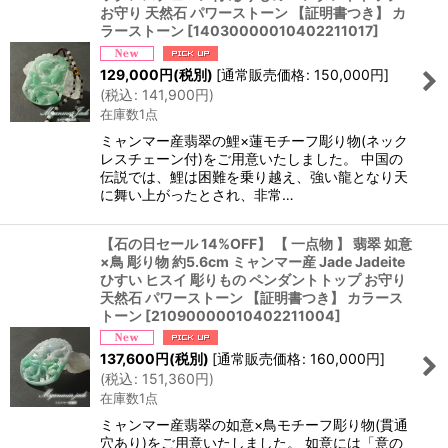
お守り 天然石 パワーストーン 【証明書つき】 カ
ラーストーン
[
14030000010402211017
]
129,000
円
(税別)
[
通常販売価格
:
150,000
円
]
(
税込
:
141,900
円
)
在庫数1点
ミャンマー産翡翠の鯉×蓮モチーフ彫り物(ネック
レスチェーン付)をご用意いたしました。 中国の
伝説では、鯉は困難を乗り越え、強い龍となり天
に舞い上がったとされ、非常…
【石の日セール 14%OFF】 【 一点物 】 翡翠 如意
×鳥 彫り物 約5.6cm ミャンマー産 Jade Jadeite
ひすい ヒスイ 彫りもの ペンダントトップ お守り
天然石 パワーストーン 【証明書つき】 カラース
トーン
[
21090000010402211004
]
137,600
円
(税別)
[
通常販売価格
:
160,000
円
]
(
税込
:
151,360
円
)
在庫数1点
ミャンマー産翡翠の如意×鳥モチーフ彫り物(貫通
穴あり)をご用意いたしました。 如意には「意の