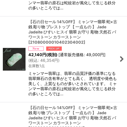
ンマー翡翠の原石は蛇紋岩が風化して生じる鉄分
の多いところでは…
【石の日セール 14%OFF】 ミャンマー翡翠 蛇×古
銭 彫り物 ブレストップ 【 一点もの 】 Jade
Jadeite ひすい ヒスイ 翡翠 お守り 彫物 天然石 パ
ワーストーン カラーストーン
[
21080000010402304002
]
42,140
円
(税別)
[
通常販売価格
:
49,000
円
]
(
税込
:
46,354
円
)
在庫数1点
ミャンマー翡翠は、翡翠の品質評価の基準になる
翡翠輝石の含有率がとても高く、 透明度や発色も
美しく、上質なものが多いとされています。 ミャ
ンマー翡翠の原石は蛇紋岩が風化して生じる鉄分
の多いところでは…
【石の日セール 14%OFF】 ミャンマー翡翠 蛇×古
銭 彫り物 ブレストップ 【 一点もの 】 Jade
Jadeite ひすい ヒスイ 翡翠 お守り 彫物 天然石 パ
ワーストーン カラーストーン