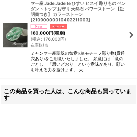
マー産 Jade Jadeite ひすい ヒスイ 彫りもの ペン
ダントトップ お守り 天然石 パワーストーン 【証
明書つき】 カラーストーン
[
21090000010402211003
]
160,000
円
(税別)
(
税込
:
176,000
円
)
在庫数1点
ミャンマー産翡翠の如意×鳥モチーフ彫り物(貫通
穴あり)をご用意いたしました。 如意には「意の
ごとし」「思いどおり」という意味があり、願い
を叶える力を授けます。 大…
この商品を買った人は、こんな商品も買っていま
す