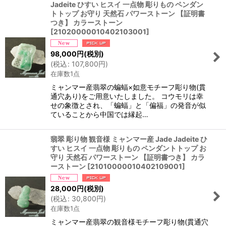
Jadeite ひすい ヒスイ 一点物 彫りもの ペンダン
トトップ お守り 天然石 パワーストーン 【証明書
つき】 カラーストーン
[
21020000010402103001
]
98,000
円
(税別)
(
税込
:
107,800
円
)
在庫数1点
ミャンマー産翡翠の蝙蝠×如意モチーフ彫り物(貫
通穴あり)をご用意いたしました。 コウモリは幸
せの象徴とされ、「蝙蝠」と「偏福」の発音が似
ていることから中国では縁起…
翡翠 彫り物 観音様 ミャンマー産 Jade Jadeite ひ
すい ヒスイ 一点物 彫りもの ペンダントトップ お
守り 天然石 パワーストーン 【証明書つき】 カラ
ーストーン
[
21010000010402109001
]
28,000
円
(税別)
(
税込
:
30,800
円
)
在庫数1点
ミャンマー産翡翠の観音様モチーフ彫り物(貫通穴