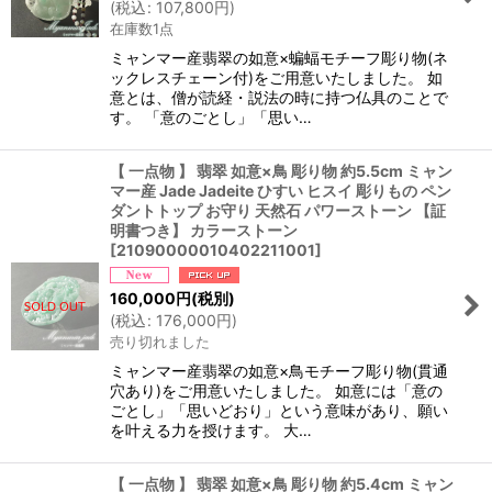
(
税込
:
107,800
円
)
在庫数1点
ミャンマー産翡翠の如意×蝙蝠モチーフ彫り物(ネ
ックレスチェーン付)をご用意いたしました。 如
意とは、僧が読経・説法の時に持つ仏具のことで
す。 「意のごとし」「思い…
【 一点物 】 翡翠 如意×鳥 彫り物 約5.5cm ミャン
マー産 Jade Jadeite ひすい ヒスイ 彫りもの ペン
ダントトップ お守り 天然石 パワーストーン 【証
明書つき】 カラーストーン
[
21090000010402211001
]
160,000
円
(税別)
(
税込
:
176,000
円
)
売り切れました
ミャンマー産翡翠の如意×鳥モチーフ彫り物(貫通
穴あり)をご用意いたしました。 如意には「意の
ごとし」「思いどおり」という意味があり、願い
を叶える力を授けます。 大…
【 一点物 】 翡翠 如意×鳥 彫り物 約5.4cm ミャン