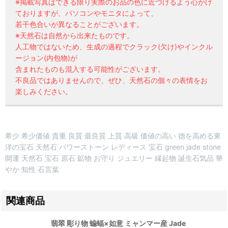
※掲載写真はできる限り実際のお品の色に近づけるよう心がけ
ておりますが、パソコンやモニタによって、
若干色合いが異なることがございます。
※天然石は自然から出来たものです。
人工物ではないため、生成の過程でクラック(欠け)やインクル
ージョン(内包物)が
含まれたものも混入する可能性がございます。
不良品ではありませんので、ぜひ、天然石の個々の表情をお
楽しみください。
希少 希少価値 貴重 良質 最良質 上質 高級 価値の高い 徳を高める東
洋の宝石 天然石 パワーストーン レディース 宝石 green jade stone
開運 天然石 宝石 原石 鉱物 お守り ジュエリー 縁起物 誕生石気品 華
やか 知性 石言葉
関連商品
翡翠 彫り物 蝙蝠×如意 ミャンマー産 Jade