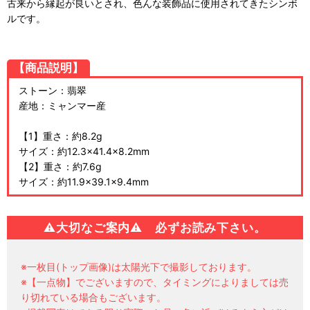
古来から縁起が良いとされ、色んな装飾品に使用されてきたシンボ
ルです。
【商品説明】
ストーン：翡翠
産地：ミャンマー産
【1】重さ：約8.2g
サイズ：約12.3×41.4×8.2mm
【2】重さ：約7.6g
サイズ：約11.9×39.1×9.4mm
⚠
大切なご案内⚠ 必ずお読み下さい。
※一枚目(トップ画像)は太陽光下で撮影しております。
※【一点物】でございますので、タイミングによりましては売
り切れている場合もございます。