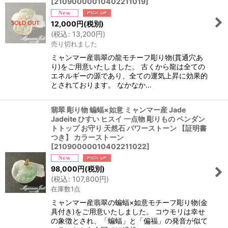
[
21090000010402211019
]
12,000
円
(税別)
(
税込
:
13,200
円
)
売り切れました
ミャンマー産翡翠の龍モチーフ彫り物(貫通穴あ
り)をご用意いたしました。 古くから龍は全ての
エネルギーの源であり、全ての運気上昇に効果的
とされております。 なかなか…
翡翠 彫り物 蝙蝠×如意 ミャンマー産 Jade
Jadeite ひすい ヒスイ 一点物 彫りもの ペンダン
トトップ お守り 天然石 パワーストーン 【証明書
つき】 カラーストーン
[
21090000010402211022
]
98,000
円
(税別)
(
税込
:
107,800
円
)
在庫数1点
ミャンマー産翡翠の蝙蝠×如意モチーフ彫り物(金
具付き)をご用意いたしました。 コウモリは幸せ
の象徴とされ、「蝙蝠」と「偏福」の発音が似て