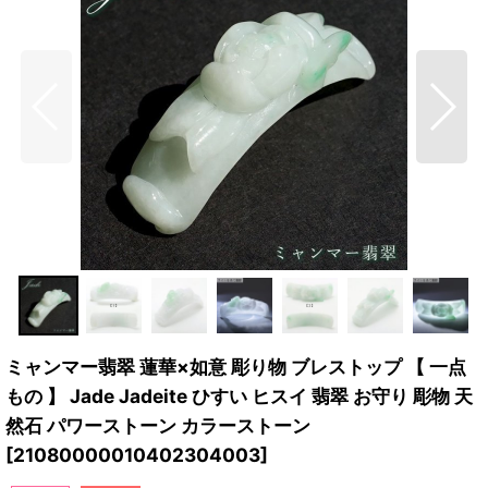
ミャンマー翡翠 蓮華×如意 彫り物 ブレストップ 【 一点
もの 】 Jade Jadeite ひすい ヒスイ 翡翠 お守り 彫物 天
然石 パワーストーン カラーストーン
[
21080000010402304003
]