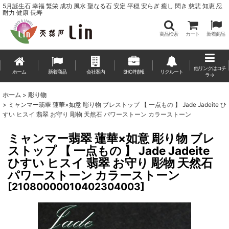
5月誕生石 幸福 繁栄 成功 風水 聖なる石 安定 平穏 安らぎ 癒し 閃き 慈悲 知恵 忍
耐力 健康 長寿
商品検索
カート
新着商品
他リンクはコチ
ホーム
新着商品
会社案内
SHOP情報
リクルート
ラ→
ホーム
>
彫り物
>
ミャンマー翡翠 蓮華×如意 彫り物 ブレストップ 【 一点もの 】 Jade Jadeite ひ
すい ヒスイ 翡翠 お守り 彫物 天然石 パワーストーン カラーストーン
ミャンマー翡翠 蓮華×如意 彫り物 ブレ
ストップ 【 一点もの 】 Jade Jadeite
ひすい ヒスイ 翡翠 お守り 彫物 天然石
パワーストーン カラーストーン
[
21080000010402304003
]