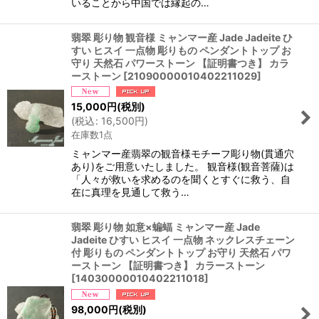
いることから中国では縁起の…
翡翠 彫り物 観音様 ミャンマー産 Jade Jadeite ひ
すい ヒスイ 一点物 彫りもの ペンダントトップ お
守り 天然石 パワーストーン 【証明書つき】 カラ
ーストーン
[
21090000010402211029
]
15,000
円
(税別)
(
税込
:
16,500
円
)
在庫数1点
ミャンマー産翡翠の観音様モチーフ彫り物(貫通穴
あり)をご用意いたしました。 観音様(観音菩薩)は
「人々が救いを求めるのを聞くとすぐに救う、自
在に真理を見通して救う…
翡翠 彫り物 如意×蝙蝠 ミャンマー産 Jade
Jadeite ひすい ヒスイ 一点物 ネックレスチェーン
付 彫りもの ペンダントトップ お守り 天然石 パワ
ーストーン 【証明書つき】 カラーストーン
[
14030000010402211018
]
98,000
円
(税別)