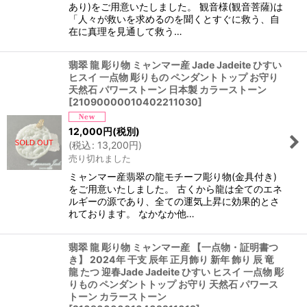
あり)をご用意いたしました。 観音様(観音菩薩)は
「人々が救いを求めるのを聞くとすぐに救う、自
在に真理を見通して救う…
翡翠 龍 彫り物 ミャンマー産 Jade Jadeite ひすい
ヒスイ 一点物 彫りもの ペンダントトップ お守り
天然石 パワーストーン 日本製 カラーストーン
[
21090000010402211030
]
12,000
円
(税別)
(
税込
:
13,200
円
)
売り切れました
ミャンマー産翡翠の龍モチーフ彫り物(金具付き)
をご用意いたしました。 古くから龍は全てのエネ
ルギーの源であり、全ての運気上昇に効果的とさ
れております。 なかなか他…
翡翠 龍 彫り物 ミャンマー産 【一点物・証明書つ
き】 2024年 干支 辰年 正月飾り 新年 飾り 辰 竜
龍 たつ 迎春Jade Jadeite ひすい ヒスイ 一点物 彫
りもの ペンダントトップ お守り 天然石 パワース
トーン カラーストーン