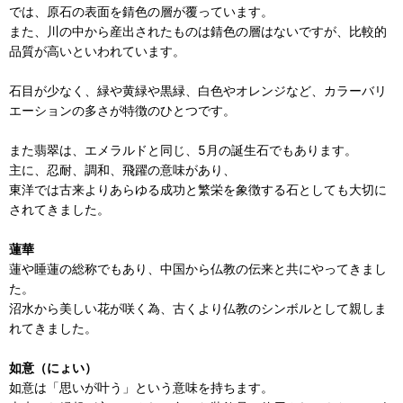
では、原石の表面を錆色の層が覆っています。
また、川の中から産出されたものは錆色の層はないですが、比較的
品質が高いといわれています。
石目が少なく、緑や黄緑や黒緑、白色やオレンジなど、カラーバリ
エーションの多さが特徴のひとつです。
また翡翠は、エメラルドと同じ、5月の誕生石でもあります。
主に、忍耐、調和、飛躍の意味があり、
東洋では古来よりあらゆる成功と繁栄を象徴する石としても大切に
されてきました。
蓮華
蓮や睡蓮の総称でもあり、中国から仏教の伝来と共にやってきまし
た。
沼水から美しい花が咲く為、古くより仏教のシンボルとして親しま
れてきました。
如意（にょい）
如意は「思いが叶う」という意味を持ちます。