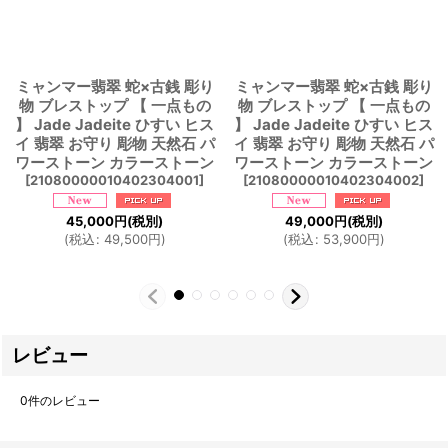
ミャンマー翡翠 蛇×古銭 彫り
ミャンマー翡翠 蛇×古銭 彫り
物 ブレストップ 【 一点もの
物 ブレストップ 【 一点もの
】 Jade Jadeite ひすい ヒス
】 Jade Jadeite ひすい ヒス
イ 翡翠 お守り 彫物 天然石 パ
イ 翡翠 お守り 彫物 天然石 パ
ワーストーン カラーストーン
ワーストーン カラーストーン
[
21080000010402304001
]
[
21080000010402304002
]
45,000
円
(税別)
49,000
円
(税別)
(
税込
:
49,500
円
)
(
税込
:
53,900
円
)
レビュー
0
件のレビュー