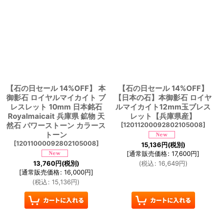
【石の日セール 14%OFF】 本
【石の日セール 14%OFF】
御影石 ロイヤルマイカイト ブ
【日本の石】本御影石 ロイヤ
レスレット 10mm 日本銘石
ルマイカイト12mm玉ブレス
Royalmaicait 兵庫県 鉱物 天
レット【兵庫県産】
然石 パワーストーン カラース
[
12011200092802105008
]
トーン
[
12011000092802105008
]
15,136
円
(税別)
[
通常販売価格
:
17,600
円
]
13,760
円
(税別)
(
税込
:
16,649
円
)
[
通常販売価格
:
16,000
円
]
(
税込
:
15,136
円
)