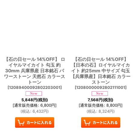
【石の日セール 14%OFF】 ロ
【石の日セール 14%OFF】
イヤルマイカイト 勾玉 約
【日本の石】ロイヤルマイカ
30mm 兵庫県産 日本銘石 パ
イト 約25mm 中サイズ 勾玉
ワーストーン 天然石 カラース
【兵庫県産】日本銘石 カラー
トーン
ストーン
[
12089400092802203001
]
[
12080000092802111001
]
5,848
円
(税別)
7,568
円
(税別)
[
通常販売価格
:
6,800
円
]
[
通常販売価格
:
8,800
円
]
(
税込
:
6,432
円
)
(
税込
:
8,324
円
)