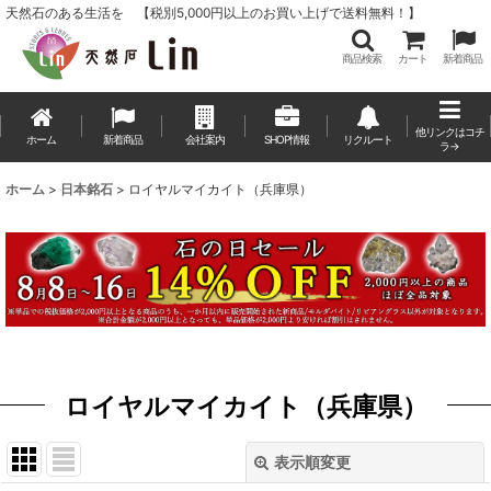
天然石のある生活を 【税別5,000円以上のお買い上げで送料無料！】
商品検索
カート
新着商品
他リンクはコチ
ホーム
新着商品
会社案内
SHOP情報
リクルート
ラ→
ホーム
>
日本銘石
>
ロイヤルマイカイト（兵庫県）
ロイヤルマイカイト（兵庫県）
表示順変更
閉じる