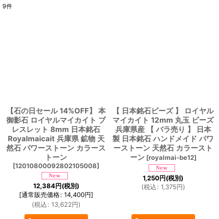
9
件
表示数
:
並び順
:
絞り込む
【石の日セール 14%OFF】 本
【 日本銘石ビーズ 】 ロイヤル
御影石 ロイヤルマイカイト ブ
マイカイト 12mm 丸玉 ビーズ
レスレット 8mm 日本銘石
兵庫県産 【 バラ売り 】 日本
Royalmaicait 兵庫県 鉱物 天
製 日本銘石 ハンドメイド パワ
然石 パワーストーン カラース
ーストーン 天然石 カラースト
トーン
ーン
[
royalmai-be12
]
[
12010800092802105008
]
1,250
円
(税別)
12,384
円
(税別)
(
税込
:
1,375
円
)
[
通常販売価格
:
14,400
円
]
(
税込
:
13,622
円
)