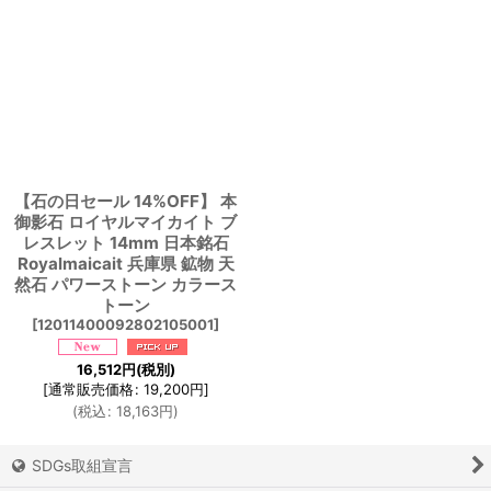
【石の日セール 14%OFF】 本
御影石 ロイヤルマイカイト ブ
レスレット 14mm 日本銘石
Royalmaicait 兵庫県 鉱物 天
然石 パワーストーン カラース
トーン
[
12011400092802105001
]
16,512
円
(税別)
[
通常販売価格
:
19,200
円
]
(
税込
:
18,163
円
)
SDGs取組宣言