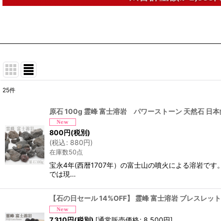
25
件
表示数
:
原石 100g 霊峰 富士溶岩 パワーストーン 天然石 日本銘石
並び順
:
800
円
(税別)
(
税込
:
880
円
)
在庫数50点
宝永4年(西暦1707年）の富士山の噴火による溶岩です
では現…
【石の日セール 14%OFF】 霊峰 富士溶岩 ブレスレット ラ
7,310
円
(税別)
[
通常販売価格
:
8,500
円
]