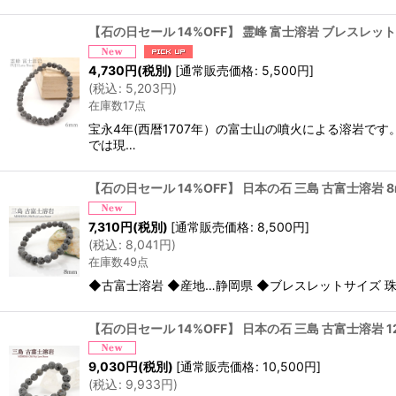
【石の日セール 14%OFF】 霊峰 富士溶岩 ブレスレット 6
4,730
円
(税別)
[
通常販売価格
:
5,500
円
]
(
税込
:
5,203
円
)
在庫数17点
宝永4年(西暦1707年）の富士山の噴火による溶岩です
では現…
【石の日セール 14%OFF】 日本の石 三島 古富士溶岩 
7,310
円
(税別)
[
通常販売価格
:
8,500
円
]
(
税込
:
8,041
円
)
在庫数49点
◆古富士溶岩 ◆産地…静岡県 ◆ブレスレットサイズ 珠サイ
【石の日セール 14%OFF】 日本の石 三島 古富士溶岩 
9,030
円
(税別)
[
通常販売価格
:
10,500
円
]
(
税込
:
9,933
円
)