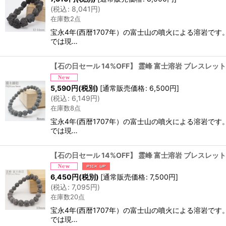
(
税込
:
8,041
円
)
在庫数2点
宝永4年(西暦1707年）の富士山の噴火による溶岩です
では現…
【石の日セール 14%OFF】 霊峰 富士溶岩 ブレスレット 8
5,590
円
(税別)
[
通常販売価格
:
6,500
円
]
(
税込
:
6,149
円
)
在庫数8点
宝永4年(西暦1707年）の富士山の噴火による溶岩です
では現…
【石の日セール 14%OFF】 霊峰 富士溶岩 ブレスレット 1
6,450
円
(税別)
[
通常販売価格
:
7,500
円
]
(
税込
:
7,095
円
)
在庫数20点
宝永4年(西暦1707年）の富士山の噴火による溶岩です
では現…