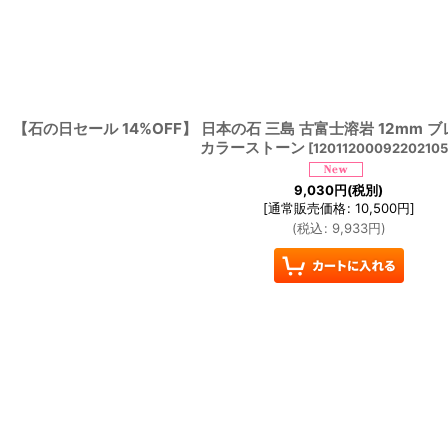
【石の日セール 14%OFF】 日本の石 三島 古富士溶岩 12mm 
カラーストーン
[
1201120009220210
9,030
円
(税別)
[
通常販売価格
:
10,500
円
]
(
税込
:
9,933
円
)