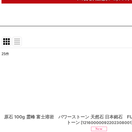
25
件
表示数
:
並び順
:
原石 100g 霊峰 富士溶岩 パワーストーン 天然石 日本銘石 FUJI 
トーン
[
12160000092202308001