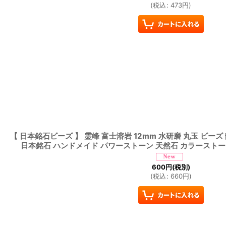
(
税込
:
473
円
)
【 日本銘石ビーズ 】 霊峰 富士溶岩 12mm 水研磨 丸玉 ビーズ
日本銘石 ハンドメイド パワーストーン 天然石 カラースト
600
円
(税別)
(
税込
:
660
円
)