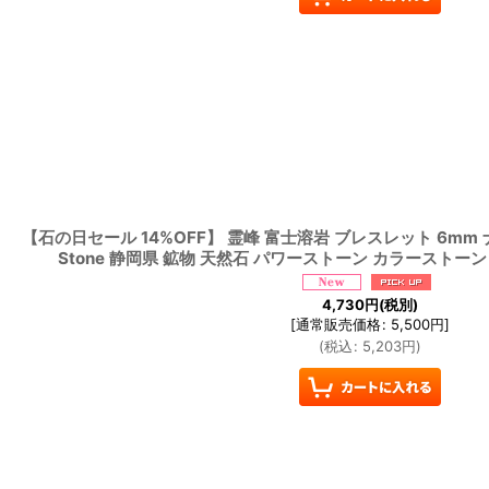
【石の日セール 14%OFF】 霊峰 富士溶岩 ブレスレット 6mm ナ
Stone 静岡県 鉱物 天然石 パワーストーン カラーストーン
4,730
円
(税別)
[
通常販売価格
:
5,500
円
]
(
税込
:
5,203
円
)