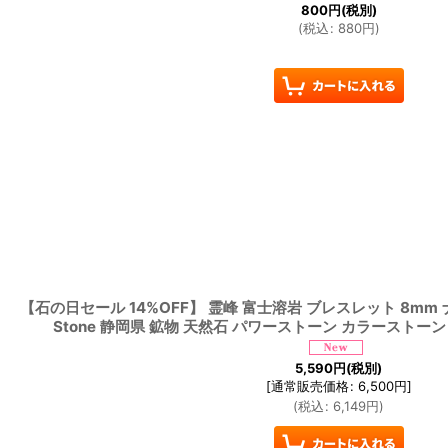
800
円
(税別)
(
税込
:
880
円
)
【石の日セール 14%OFF】 霊峰 富士溶岩 ブレスレット 8mm ナ
Stone 静岡県 鉱物 天然石 パワーストーン カラーストーン
5,590
円
(税別)
[
通常販売価格
:
6,500
円
]
(
税込
:
6,149
円
)