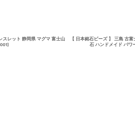
ブレスレット 静岡県 マグマ 富士山
【 日本銘石ビーズ 】 三島 古富
石 ハンドメイド パワ
5001
]