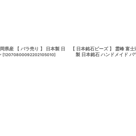
岡県産 【 バラ売り 】 日本製 日
【 日本銘石ビーズ 】 霊峰 富士
ン
製 日本銘石 ハンドメイド 
[
12070800092202105010
]