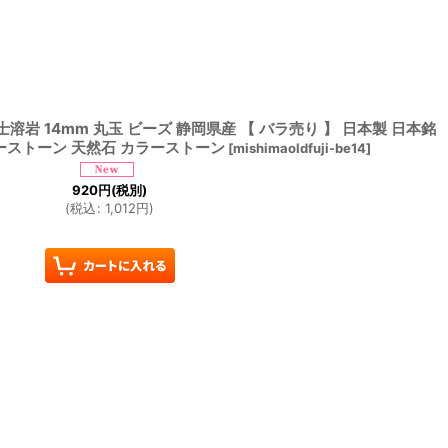
士溶岩 14mm 丸玉 ビーズ 静岡県産 【 バラ売り 】 日本製 日本銘
ーストーン 天然石 カラーストーン
[
mishimaoldfuji-be14
]
920
円
(税別)
(
税込
:
1,012
円
)