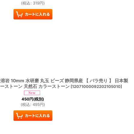
(
税込
:
319
円
)
溶岩 10mm 水研磨 丸玉 ビーズ 静岡県産 【 バラ売り 】 日本製
ワーストーン 天然石 カラーストーン
[
12071000092202105010
]
450
円
(税別)
(
税込
:
495
円
)