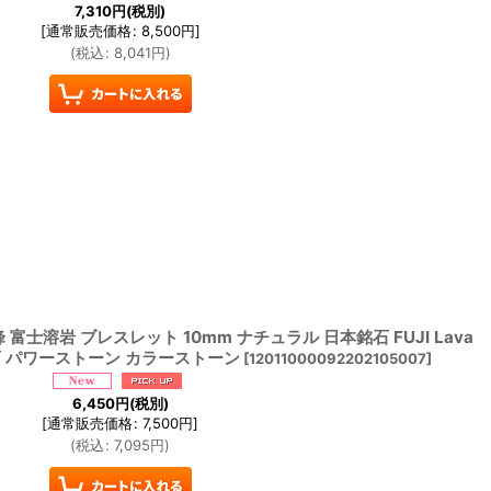
7,310
円
(税別)
[
通常販売価格
:
8,500
円
]
(
税込
:
8,041
円
)
 富士溶岩 ブレスレット 10mm ナチュラル 日本銘石 FUJI Lava
然石 パワーストーン カラーストーン
[
12011000092202105007
]
6,450
円
(税別)
[
通常販売価格
:
7,500
円
]
(
税込
:
7,095
円
)