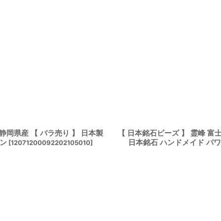
 静岡県産 【 バラ売り 】 日本製
【 日本銘石ビーズ 】 霊峰 富士
ーン
日本銘石 ハンドメイド パ
[
12071200092202105010
]