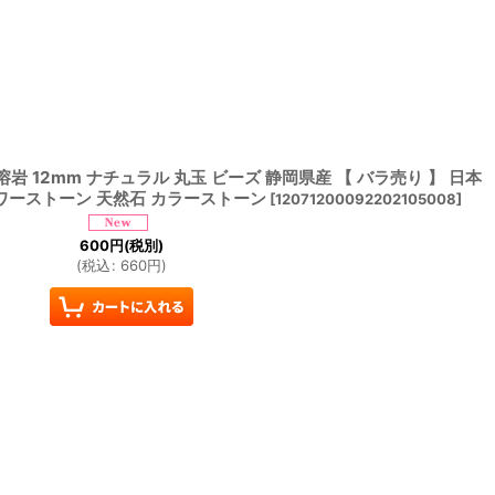
溶岩 12mm ナチュラル 丸玉 ビーズ 静岡県産 【 バラ売り 】 日本
パワーストーン 天然石 カラーストーン
[
12071200092202105008
]
600
円
(税別)
(
税込
:
660
円
)