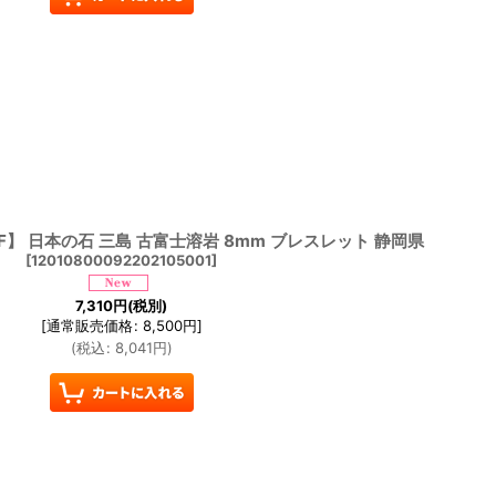
F】 日本の石 三島 古富士溶岩 8mm ブレスレット 静岡県
[
12010800092202105001
]
7,310
円
(税別)
[
通常販売価格
:
8,500
円
]
(
税込
:
8,041
円
)