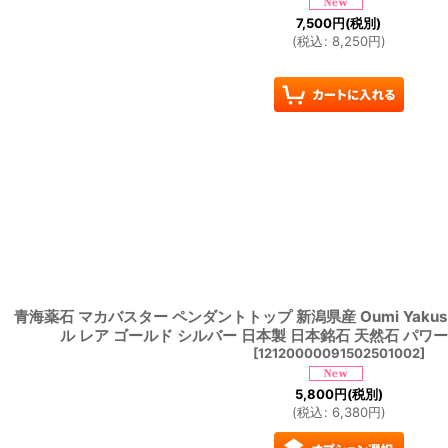
7,500
円
(税別)
(
税込
:
8,250
円
)
青海薬石 マカバスター ペンダントトップ 新潟県産 Oumi Yakusek
ル レア ゴールド シルバー 日本製 日本銘石 天然石 パ
[
12120000091502501002
]
5,800
円
(税別)
(
税込
:
6,380
円
)