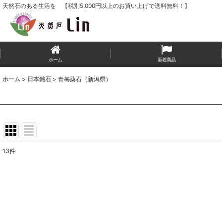
天然石のある生活を 【税別5,000円以上のお買い上げで送料無料！】
ホーム
新着商品
ホーム
>
日本銘石
>
青梅薬石（新潟県）
13
件
表示数
:
並び順
: