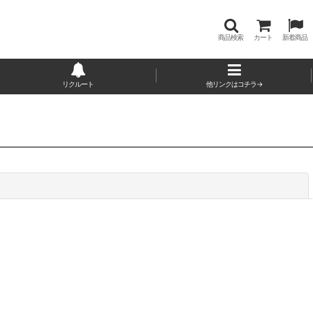
商品検索
カート
新着商品
リクルート
他リンクはコチラ→
閉じる