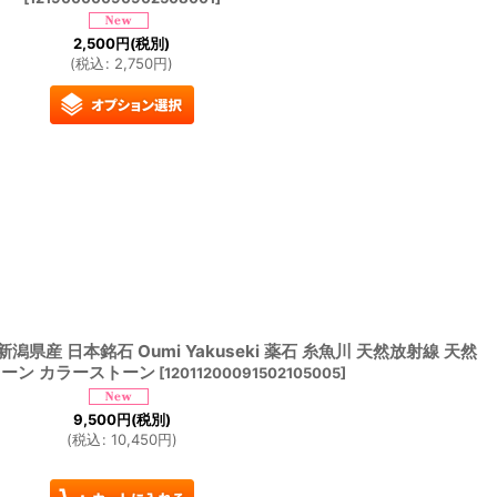
2,500
円
(税別)
(
税込
:
2,750
円
)
潟県産 日本銘石 Oumi Yakuseki 薬石 糸魚川 天然放射線 天然
トーン カラーストーン
[
12011200091502105005
]
9,500
円
(税別)
(
税込
:
10,450
円
)