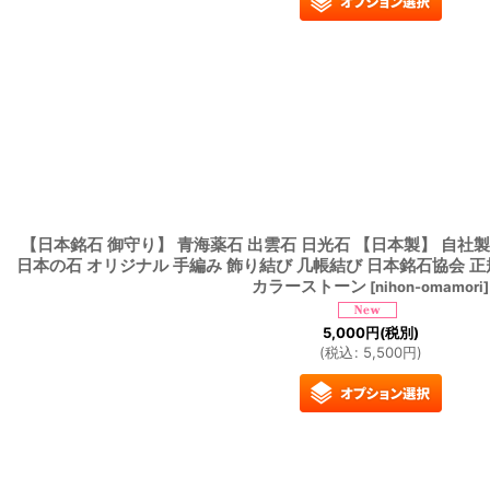
【日本銘石 御守り】 青海薬石 出雲石 日光石 【日本製】 自社製
日本の石 オリジナル 手編み 飾り結び 几帳結び 日本銘石協会 
カラーストーン
[
nihon-omamori
]
5,000
円
(税別)
(
税込
:
5,500
円
)