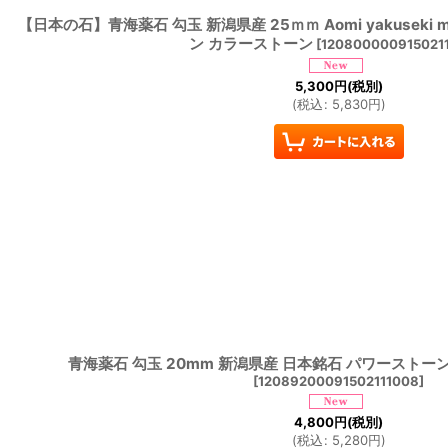
【日本の石】青海薬石 勾玉 新潟県産 25ｍｍ Aomi yakuseki 
ン カラーストーン
[
120800000915021
5,300
円
(税別)
(
税込
:
5,830
円
)
青海薬石 勾玉 20mm 新潟県産 日本銘石 パワーストー
[
12089200091502111008
]
4,800
円
(税別)
(
税込
:
5,280
円
)