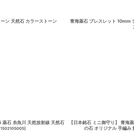
トーン 天然石 カラーストーン
青海薬石 ブレスレット 10mm
ki 薬石 糸魚川 天然放射線 天然石
【日本銘石 ミニ御守り】 青海薬
の石 オリジナル 手編み
1502105005
]