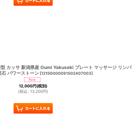
カッサ 新潟県産 Oumi Yakuseki プレート マッサージ リンパ
然石 パワーストーン
[
12150000091502407003
]
12,000
円
(税別)
(
税込
:
13,200
円
)