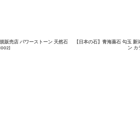
 正規販売店 パワーストーン 天然石
【日本の石】青海薬石 勾玉 新潟県産
ン 
1002
]