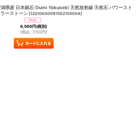
県産 日本銘石 Oumi Yakuseki 天然放射線 天然石 パワースト
カラーストーン
[
12010600091502105004
]
6,500
円
(税別)
(
税込
:
7,150
円
)