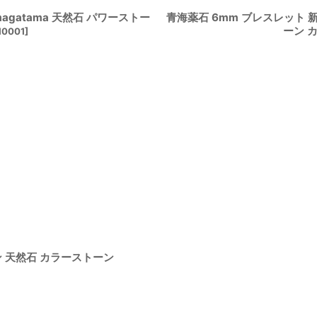
magatama 天然石 パワーストー
青海薬石 6mm ブレスレット 新潟
ーン 
10001
]
ン 天然石 カラーストーン