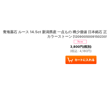
青海薬石 ルース 14.5ct 新潟県産 一点もの 稀少価値 日本銘石
カラーストーン
[
1209005009150230
3,800
円
(税別)
(
税込
:
4,180
円
)