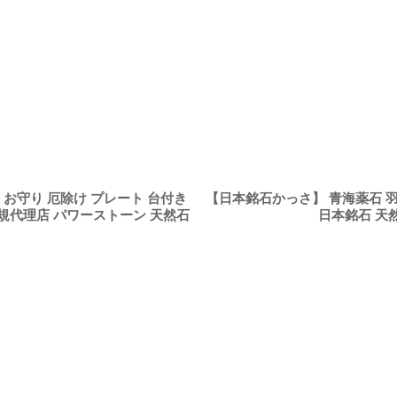
 お守り 厄除け プレート 台付き
【日本銘石かっさ】 青海薬石 羽型 
正規代理店 パワーストーン 天然石
日本銘石 天