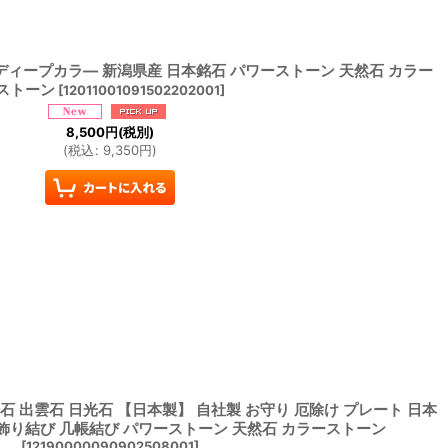
 ディープカラ― 新潟県産 日本銘石 パワーストーン 天然石 カラー
ストーン
[
12011001091502202001
]
8,500
円
(税別)
(
税込
:
9,350
円
)
石 出雲石 日光石 【日本製】 自社製 お守り 厄除け プレート 日本
 飾り結び 几帳結び パワーストーン 天然石 カラーストーン
[
12190000090902508001
]