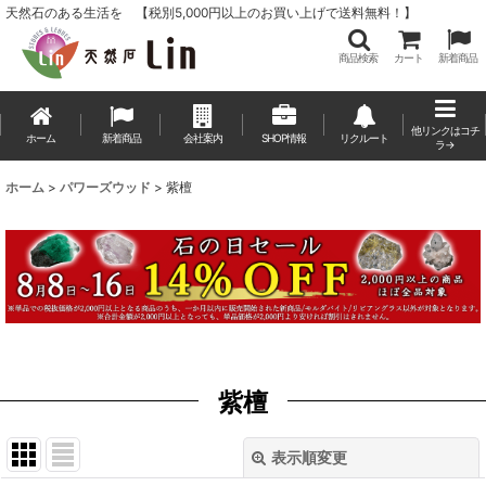
天然石のある生活を 【税別5,000円以上のお買い上げで送料無料！】
商品検索
カート
新着商品
他リンクはコチ
ホーム
新着商品
会社案内
SHOP情報
リクルート
ラ→
ホーム
>
パワーズウッド
>
紫檀
紫檀
表示順変更
閉じる