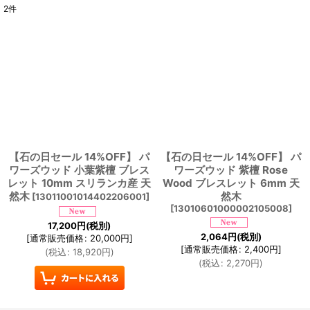
2
件
表示数
:
並び順
:
絞り込む
【石の日セール 14%OFF】 パ
【石の日セール 14%OFF】 パ
ワーズウッド 小葉紫檀 ブレス
ワーズウッド 紫檀 Rose
レット 10mm スリランカ産 天
Wood ブレスレット 6mm 天
然木
然木
[
13011001014402206001
]
[
13010601000002105008
]
17,200
円
(税別)
2,064
円
(税別)
[
通常販売価格
:
20,000
円
]
[
通常販売価格
:
2,400
円
]
(
税込
:
18,920
円
)
(
税込
:
2,270
円
)