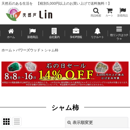
天然石のある生活を 【税別5,000円以上のお買い上げで送料無料！】
商品検索
カート
新着商品
他リンクはコチ
ホーム
新着商品
会社案内
SHOP情報
リクルート
ラ→
ホーム
>
パワーズウッド
>
シャム柿
シャム柿
表示順変更
閉じる