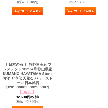
(
税込
:
7,018
円
)
(
税込
:
6,380
円
)
【 日本の石 】 熊野速玉石 ブ
レスレット 10mm 和歌山県産
KUMANO HAYATAMA Stone
お守り 浄化 天然石 パワースト
ーン 日本銘石
[
12010000093002106007
]
12,500
円
(税別)
(
税込
:
13,750
円
)