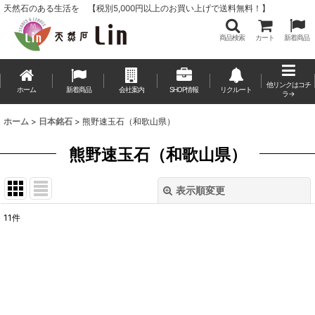
天然石のある生活を 【税別5,000円以上のお買い上げで送料無料！】
商品検索
カート
新着商品
他リンクはコチ
ホーム
新着商品
会社案内
SHOP情報
リクルート
ラ→
ホーム
>
日本銘石
>
熊野速玉石（和歌山県）
熊野速玉石（和歌山県）
表示順変更
閉じる
11
件
表示数
:
並び順
:
絞り込む