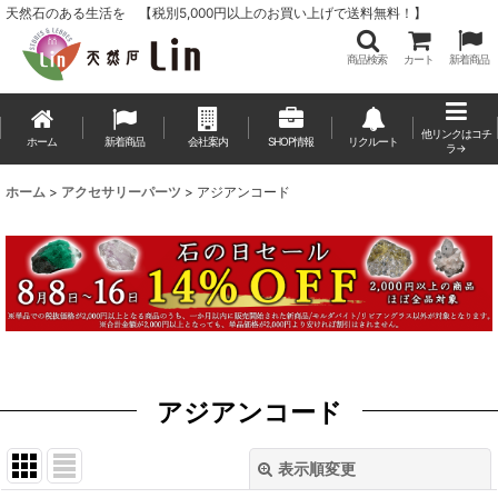
天然石のある生活を 【税別5,000円以上のお買い上げで送料無料！】
商品検索
カート
新着商品
他リンクはコチ
ホーム
新着商品
会社案内
SHOP情報
リクルート
ラ→
ホーム
>
アクセサリーパーツ
>
アジアンコード
アジアンコード
表示順変更
閉じる