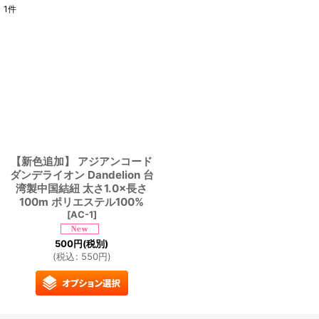
1
件
表示数
:
並び順
:
絞り込む
【新色追加】 アジアンコード
ダンデライオン Dandelion 台
湾製中国結紐 太さ1.0×長さ
100m ポリエステル100%
[
AC-1
]
500
円
(税別)
(
税込
:
550
円
)