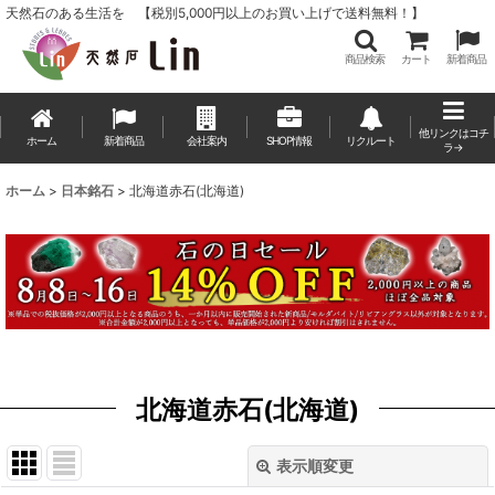
天然石のある生活を 【税別5,000円以上のお買い上げで送料無料！】
商品検索
カート
新着商品
他リンクはコチ
ホーム
新着商品
会社案内
SHOP情報
リクルート
ラ→
ホーム
>
日本銘石
>
北海道赤石(北海道)
北海道赤石(北海道)
表示順変更
閉じる