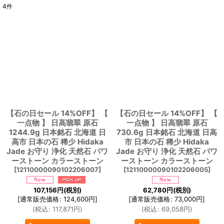
4
件
表示数
:
並び順
:
絞り込む
【石の日セール 14%OFF】 【
【石の日セール 14%OFF】 【
一点物 】 日高翡翠 原石
一点物 】 日高翡翠 原石
1244.9g 日本銘石 北海道 日
730.6g 日本銘石 北海道 日高
高市 日本の石 稀少 Hidaka
市 日本の石 稀少 Hidaka
Jade お守り 浄化 天然石 パワ
Jade お守り 浄化 天然石 パワ
ーストーン カラーストーン
ーストーン カラーストーン
[
12110000090102206007
]
[
12110000090102206005
]
107,156
円
(税別)
62,780
円
(税別)
[
通常販売価格
:
124,600
円
]
[
通常販売価格
:
73,000
円
]
(
税込
:
117,871
円
)
(
税込
:
69,058
円
)