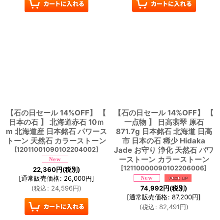
【石の日セール 14%OFF】 【
【石の日セール 14%OFF】 【
日本の石 】 北海道赤石 10ｍ
一点物 】 日高翡翠 原石
m 北海道産 日本銘石 パワース
871.7g 日本銘石 北海道 日高
トーン 天然石 カラーストーン
市 日本の石 稀少 Hidaka
[
12011001090102204002
]
Jade お守り 浄化 天然石 パワ
ーストーン カラーストーン
[
12110000090102206006
]
22,360
円
(税別)
[
通常販売価格
:
26,000
円
]
(
税込
:
24,596
円
)
74,992
円
(税別)
[
通常販売価格
:
87,200
円
]
(
税込
:
82,491
円
)