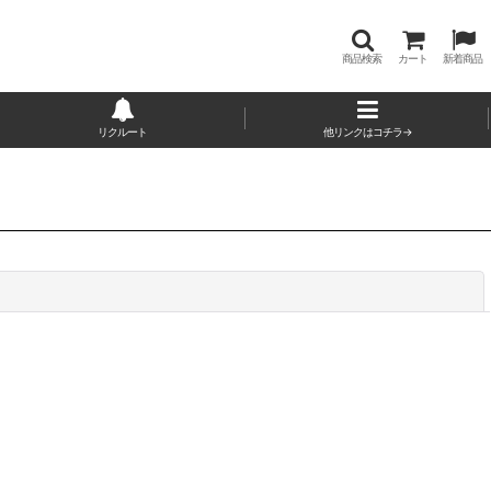
商品検索
カート
新着商品
リクルート
他リンクはコチラ→
閉じる