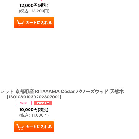
12,000
円
(税別)
(
税込
:
13,200
円
)
レット 京都府産 KITAYAMA Cedar パワーズウッド 天然木
[
13010801039202307001
]
10,000
円
(税別)
(
税込
:
11,000
円
)