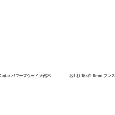
Cedar パワーズウッド 天然木
北山杉 茶×白 8mm ブレス