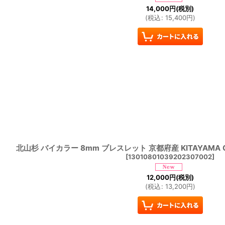
14,000
円
(税別)
(
税込
:
15,400
円
)
北山杉 バイカラー 8mm ブレスレット 京都府産 KITAYAMA 
[
13010801039202307002
]
12,000
円
(税別)
(
税込
:
13,200
円
)