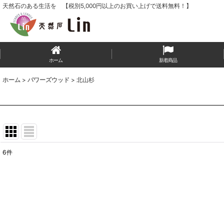
天然石のある生活を 【税別5,000円以上のお買い上げで送料無料！】
ホーム
新着商品
ホーム
>
パワーズウッド
>
北山杉
6
件
表示数
:
並び順
: