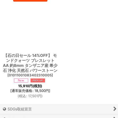
【石の日セール 14%OFF】 モ
ンドクォーツ ブレスレット
AA 約8mm タンザニア産 希少
石 浄化 天然石 パワーストーン
[
01011001083402310005
]
15,910
円
(税別)
[
通常販売価格
:
18,500
円
]
(
税込
:
17,501
円
)
SDGs取組宣言