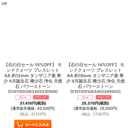
3
件
表示数
:
並び順
:
絞り込む
【石の日セール 14%OFF】 モ
【石の日セール 14%OFF】 モ
ンドクォーツ ブレスレット
ンドクォーツ ブレスレット
AA 約12mm タンザニア産 希
AA 約10mm タンザニア産 希
少 4月誕生石 稀少石 浄化 天然
少 4月誕生石 稀少石 浄化 天然
石 パワーストーン
石 パワーストーン
[
01011001083402310006
]
[
01011001083402309002
]
37,410
円
(税別)
25,370
円
(税別)
[
通常販売価格
:
43,500
円
]
[
通常販売価格
:
29,500
円
]
(
税込
:
41,151
円
)
(
税込
:
27,907
円
)