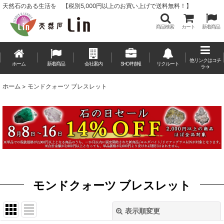
天然石のある生活を 【税別5,000円以上のお買い上げで送料無料！】
商品検索
カート
新着商品
他リンクはコチ
ホーム
新着商品
会社案内
SHOP情報
リクルート
ラ→
ホーム
>
モンドクォーツ ブレスレット
モンドクォーツ ブレスレット
表示順変更
閉じる