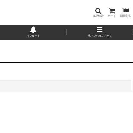
商品検索
カート
新着商品
リクルート
他リンクはコチラ→
閉じる