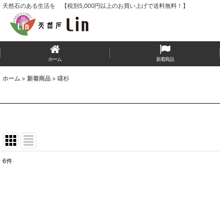
天然石のある生活を 【税別5,000円以上のお買い上げで送料無料！】
ホーム
新着商品
ホーム
>
新着商品
>
曙杉
6
件
表示数
:
並び順
: