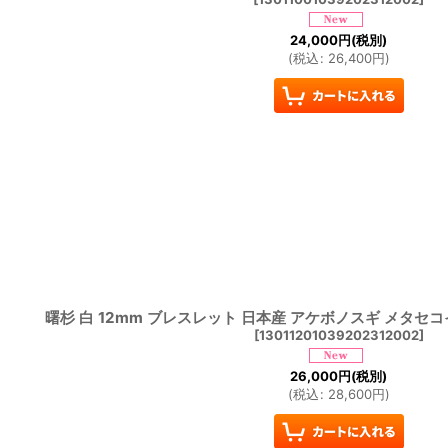
24,000
円
(税別)
(
税込
:
26,400
円
)
曙杉 白 12mm ブレスレット 日本産 アケボノスギ メタセ
[
13011201039202312002
]
26,000
円
(税別)
(
税込
:
28,600
円
)