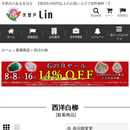
天然石のある生活を 【税別5,000円以上のお買い上げで送料無料！】
商品検索
カート
新着商品
他リンクはコチ
ホーム
新着商品
会社案内
SHOP情報
リクルート
ラ→
ホーム
>
新着商品
>
西洋白柳
西洋白柳
[
新着商品
]
表示順変更
閉じる