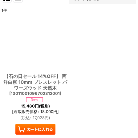
1
件
表示数
:
並び順
:
絞り込む
【石の日セール 14%OFF】 西
洋白柳 10mm ブレスレット パ
ワーズウッド 天然木
[
13011001096702312001
]
15,480
円
(税別)
[
通常販売価格
:
18,000
円
]
(
税込
:
17,028
円
)