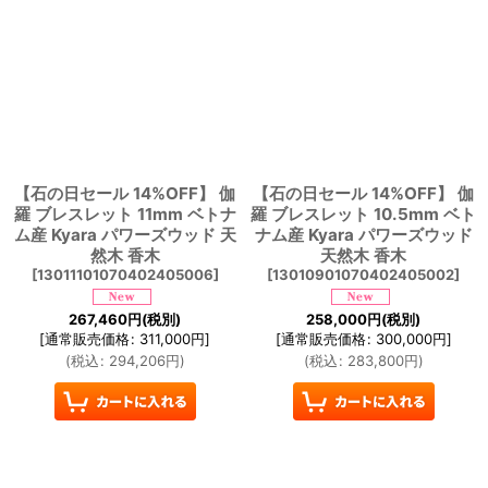
【石の日セール 14%OFF】 伽
【石の日セール 14%OFF】 伽
羅 ブレスレット 11mm ベトナ
羅 ブレスレット 10.5mm ベト
ム産 Kyara パワーズウッド 天
ナム産 Kyara パワーズウッド
然木 香木
天然木 香木
[
13011101070402405006
]
[
13010901070402405002
]
267,460
円
(税別)
258,000
円
(税別)
[
通常販売価格
:
311,000
円
]
[
通常販売価格
:
300,000
円
]
(
税込
:
294,206
円
)
(
税込
:
283,800
円
)