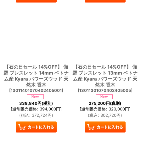
【石の日セール 14%OFF】 伽
【石の日セール 14%OFF】 伽
羅 ブレスレット 14mm ベトナ
羅 ブレスレット 13mm ベトナ
ム産 Kyara パワーズウッド 天
ム産 Kyara パワーズウッド 天
然木 香木
然木 香木
[
13011401070402405001
]
[
13011301070402405005
]
338,840
円
(税別)
275,200
円
(税別)
[
通常販売価格
:
394,000
円
]
[
通常販売価格
:
320,000
円
]
(
税込
:
372,724
円
)
(
税込
:
302,720
円
)