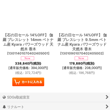
【石の日セール 14%OFF】 伽
【石の日セール 14%OFF】 伽
羅 ブレスレット 14mm ベトナ
羅 ブレスレット 9.5mm ベト
ム産 Kyara パワーズウッド 天
ナム産 Kyara パワーズウッド
然木 香木
天然木 香木
[
13011401070402405001
]
[
13010901070402405002
]
338,840
円
(税別)
178,880
円
(税別)
[
通常販売価格
:
394,000
円
]
[
通常販売価格
:
208,000
円
]
(
税込
:
372,724
円
)
(
税込
:
196,768
円
)
SDGs取組宣言
リクルート