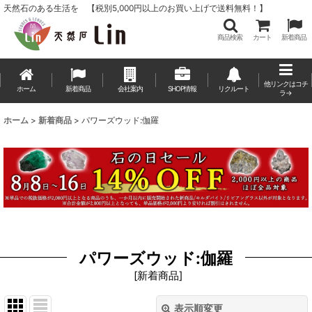
天然石のある生活を 【税別5,000円以上のお買い上げで送料無料！】
商品検索
カート
新着商品
他リンクはコチ
ホーム
新着商品
会社案内
SHOP情報
リクルート
ラ→
ホーム
>
新着商品
>
パワーズウッド:伽羅
パワーズウッド:伽羅
[
新着商品
]
表示順変更
閉じる