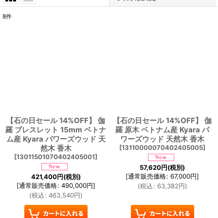
8
件
表示数
:
並び順
:
絞り込む
【石の日セール 14%OFF】 伽
【石の日セール 14%OFF】 伽
羅 ブレスレット 15mm ベトナ
羅 原木 ベトナム産 Kyara パ
ム産 Kyara パワーズウッド 天
ワーズウッド 天然木 香木
然木 香木
[
13110000070402405005
]
[
13011501070402405001
]
57,620
円
(税別)
[
通常販売価格
:
67,000
円
]
421,400
円
(税別)
[
通常販売価格
:
490,000
円
]
(
税込
:
63,382
円
)
(
税込
:
463,540
円
)