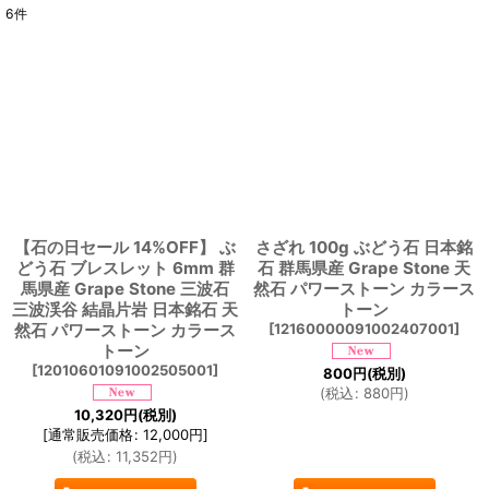
6
件
表示数
:
並び順
:
絞り込む
【石の日セール 14%OFF】 ぶ
さざれ 100g ぶどう石 日本銘
どう石 ブレスレット 6mm 群
石 群馬県産 Grape Stone 天
馬県産 Grape Stone 三波石
然石 パワーストーン カラース
三波渓谷 結晶片岩 日本銘石 天
トーン
然石 パワーストーン カラース
[
12160000091002407001
]
トーン
[
12010601091002505001
]
800
円
(税別)
(
税込
:
880
円
)
10,320
円
(税別)
[
通常販売価格
:
12,000
円
]
(
税込
:
11,352
円
)