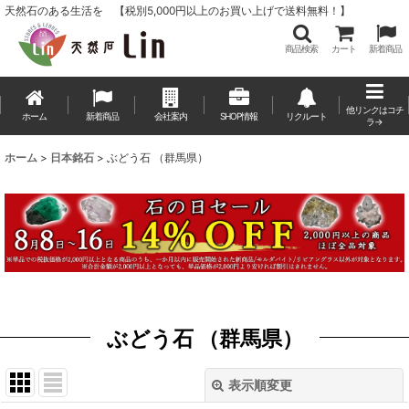
天然石のある生活を 【税別5,000円以上のお買い上げで送料無料！】
商品検索
カート
新着商品
他リンクはコチ
ホーム
新着商品
会社案内
SHOP情報
リクルート
ラ→
ホーム
>
日本銘石
>
ぶどう石 （群馬県）
ぶどう石 （群馬県）
表示順変更
閉じる