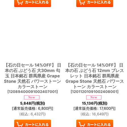
【石の日セール 14%OFF】 日
【石の日セール 14%OFF】 日
本の石 ぶどう石 大30mm 勾
本の石 ぶどう石 12mm ブレス
玉 日本銘石 群馬県産 Grape
レット 日本銘石 群馬県産
Stone 天然石 パワーストーン
Grape Stone 天然石 パワース
カラーストーン
トーン カラーストーン
[
12089400091002407001
]
[
12011201091002408001
]
5,848
円
(税別)
15,136
円
(税別)
[
通常販売価格
:
6,800
円
]
[
通常販売価格
:
17,600
円
]
(
税込
:
6,432
円
)
(
税込
:
16,649
円
)