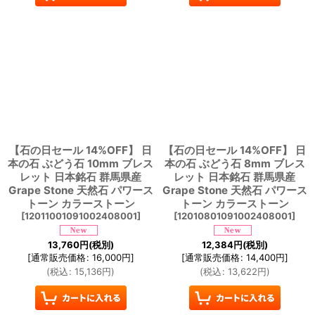
【石の日セール 14%OFF】 日
【石の日セール 14%OFF】 日
本の石 ぶどう石 10mm ブレス
本の石 ぶどう石 8mm ブレス
レット 日本銘石 群馬県産
レット 日本銘石 群馬県産
Grape Stone 天然石 パワース
Grape Stone 天然石 パワース
トーン カラーストーン
トーン カラーストーン
[
12011001091002408001
]
[
12010801091002408001
]
13,760
円
(税別)
12,384
円
(税別)
[
通常販売価格
:
16,000
円
]
[
通常販売価格
:
14,400
円
]
(
税込
:
15,136
円
)
(
税込
:
13,622
円
)