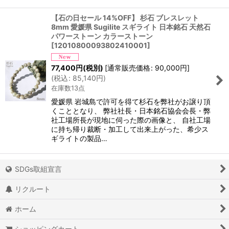
【石の日セール 14%OFF】 杉石 ブレスレット
8mm 愛媛県 Sugilite スギライト 日本銘石 天然石
パワーストーン カラーストーン
[
12010800093802410001
]
77,400
円
(税別)
[
通常販売価格
:
90,000
円
]
(
税込
:
85,140
円
)
在庫数13点
愛媛県 岩城島で許可を得て杉石を弊社がお譲り頂
くこととなり、 弊社社長・日本銘石協会会長・弊
社工場所長が現地に伺った際の画像と、 自社工場
に持ち帰り裁断・加工して出来上がった、希少ス
ギライトの製品…
SDGs取組宣言
リクルート
ホーム
ショッピングカート