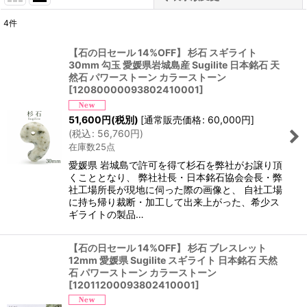
4
件
表示数
:
【石の日セール 14%OFF】 杉石 スギライト
30mm 勾玉 愛媛県岩城島産 Sugilite 日本銘石 天
並び順
:
然石 パワーストーン カラーストーン
[
12080000093802410001
]
絞り込む
51,600
円
(税別)
[
通常販売価格
:
60,000
円
]
(
税込
:
56,760
円
)
在庫数25点
愛媛県 岩城島で許可を得て杉石を弊社がお譲り頂
くこととなり、 弊社社長・日本銘石協会会長・弊
社工場所長が現地に伺った際の画像と、 自社工場
に持ち帰り裁断・加工して出来上がった、希少ス
ギライトの製品…
【石の日セール 14%OFF】 杉石 ブレスレット
12mm 愛媛県 Sugilite スギライト 日本銘石 天然
石 パワーストーン カラーストーン
[
12011200093802410001
]