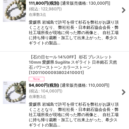
111,800
円
(税別)
[
通常販売価格
:
130,000
円
]
(
税込
:
122,980
円
)
在庫数3点
愛媛県 岩城島で許可を得て杉石を弊社がお譲り頂
くこととなり、 弊社社長・日本銘石協会会長・弊
社工場所長が現地に伺った際の画像と、 自社工場
に持ち帰り裁断・加工して出来上がった、希少ス
ギライトの製品…
【石の日セール 14%OFF】 杉石 ブレスレット
10mm 愛媛県 Sugilite スギライト 日本銘石 天然
石 パワーストーン カラーストーン
[
12011000093802410001
]
94,600
円
(税別)
[
通常販売価格
:
110,000
円
]
(
税込
:
104,060
円
)
在庫数3点
愛媛県 岩城島で許可を得て杉石を弊社がお譲り頂
くこととなり、 弊社社長・日本銘石協会会長・弊
社工場所長が現地に伺った際の画像と、 自社工場
に持ち帰り裁断・加工して出来上がった、希少ス
ギライトの製品…