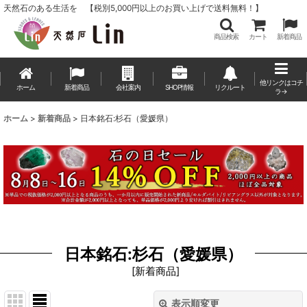
天然石のある生活を 【税別5,000円以上のお買い上げで送料無料！】
商品検索
カート
新着商品
他リンクはコチ
ホーム
新着商品
会社案内
SHOP情報
リクルート
ラ→
ホーム
>
新着商品
>
日本銘石:杉石（愛媛県）
日本銘石:杉石（愛媛県）
[
新着商品
]
表示順変更
閉じる