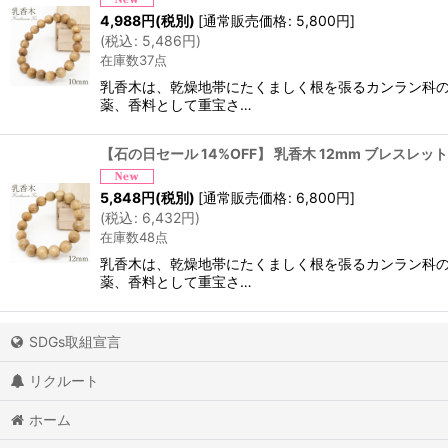
4,988
円
(税別)
[
通常販売価格
:
5,800
円
]
(
税込
:
5,486
円
)
在庫数37点
乳香木は、乾燥地帯にたくましく根を張るカンラン科の
薬、香料として重宝さ…
【石の日セール 14%OFF】 乳香木 12mm ブレスレット 
5,848
円
(税別)
[
通常販売価格
:
6,800
円
]
(
税込
:
6,432
円
)
在庫数48点
乳香木は、乾燥地帯にたくましく根を張るカンラン科の
薬、香料として重宝さ…
SDGs取組宣言
リクルート
ホーム