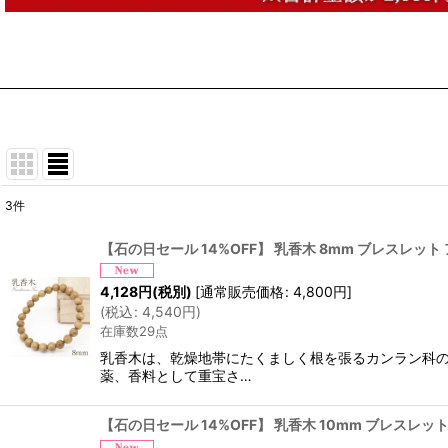
3
件
表示数
:
【石の日セール 14%OFF】 乳香木 8mm ブレスレット ア
並び順
:
4,128
円
(税別)
[
通常販売価格
:
4,800
円
]
(
税込
:
4,540
円
)
在庫数29点
乳香木は、乾燥地帯にたくましく根を張るカンラン科の
薬、香料として重宝さ…
【石の日セール 14%OFF】 乳香木 10mm ブレスレット 