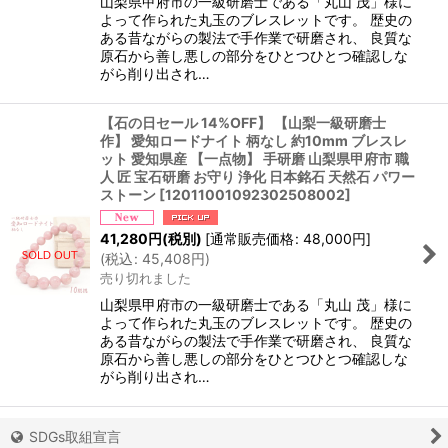
山梨県甲府市の一級研磨士である「丸山 茂」様に
よって作られた丸玉のブレスレットです。 歴史の
ある昔ながらの製法で手作業で研磨され、 良質な
原石から善し悪しの部分をひとつひとつ確認しな
がら削り出され…
【石の日セール 14%OFF】 【山梨一級研磨士
作】 愛知ロードナイト 柄なし 約10mm ブレスレ
ット 愛知県産 【一点物】 手研磨 山梨県甲府市 職
人 匠 宝石研磨 お守り 浄化 日本銘石 天然石 パワー
ストーン
[
12011001092302508002
]
41,280
円
(税別)
[
通常販売価格
:
48,000
円
]
(
税込
:
45,408
円
)
売り切れました
山梨県甲府市の一級研磨士である「丸山 茂」様に
よって作られた丸玉のブレスレットです。 歴史の
ある昔ながらの製法で手作業で研磨され、 良質な
原石から善し悪しの部分をひとつひとつ確認しな
がら削り出され…
SDGs取組宣言