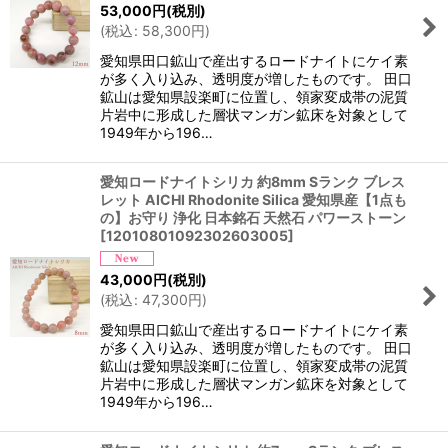
53,000
円
(税別)
(
税込
:
58,300
円
)
愛知県田口鉱山で産出するロードナイトにケイ素
が多く入り込み、透明度が増したものです。 田口
鉱山は愛知県設楽町に位置し、領家変成帯の泥質
片岩中に形成した層状マンガン鉱床を対象として
1949年から196…
愛知ロードナイトシリカ 約8mm Sランク ブレス
レット AICHI Rhodonite Silica 愛知県産【1点も
の】お守り 浄化 日本銘石 天然石 パワーストーン
[
12010801092302603005
]
43,000
円
(税別)
(
税込
:
47,300
円
)
愛知県田口鉱山で産出するロードナイトにケイ素
が多く入り込み、透明度が増したものです。 田口
鉱山は愛知県設楽町に位置し、領家変成帯の泥質
片岩中に形成した層状マンガン鉱床を対象として
1949年から196…