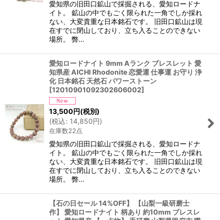
愛知県の旧田口鉱山で採掘される、愛知ロードナ
イト。 鉱山の中でもごく限られた一角でしか採れ
ない、大変貴重な日本銘石です。 旧田口鉱山は現
在すでに閉山しており、立ち入ることのできない
場所。 弊…
愛知ロードナイト 9mm Aランク ブレスレット 愛
知県産 AICHI Rhodonite 恋愛運 仕事運 お守り 浄
化 日本銘石 天然石 パワーストーン
[
12010901092302606002
]
13,500
円
(税別)
(
税込
:
14,850
円
)
在庫数22点
愛知県の旧田口鉱山で採掘される、愛知ロードナ
イト。 鉱山の中でもごく限られた一角でしか採れ
ない、大変貴重な日本銘石です。 旧田口鉱山は現
在すでに閉山しており、立ち入ることのできない
場所。 弊…
【石の日セール 14%OFF】 【山梨一級研磨士
作】 愛知ロードナイト 柄あり 約10mm ブレスレ