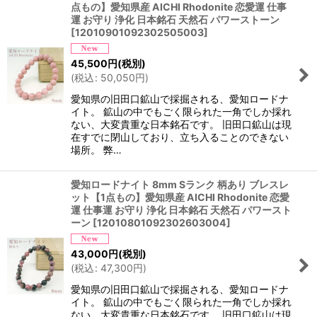
点もの】愛知県産 AICHI Rhodonite 恋愛運 仕事
運 お守り 浄化 日本銘石 天然石 パワーストーン
[
12010901092302505003
]
45,500
円
(税別)
(
税込
:
50,050
円
)
愛知県の旧田口鉱山で採掘される、愛知ロードナ
イト。 鉱山の中でもごく限られた一角でしか採れ
ない、大変貴重な日本銘石です。 旧田口鉱山は現
在すでに閉山しており、立ち入ることのできない
場所。 弊…
愛知ロードナイト 8mm Sランク 柄あり ブレスレ
ット【1点もの】愛知県産 AICHI Rhodonite 恋愛
運 仕事運 お守り 浄化 日本銘石 天然石 パワースト
ーン
[
12010801092302603004
]
43,000
円
(税別)
(
税込
:
47,300
円
)
愛知県の旧田口鉱山で採掘される、愛知ロードナ
イト。 鉱山の中でもごく限られた一角でしか採れ
ない、大変貴重な日本銘石です。 旧田口鉱山は現