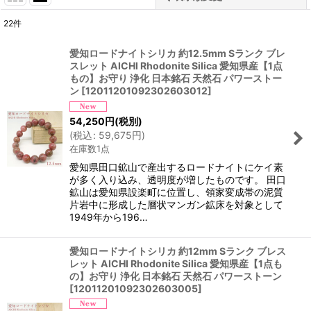
22
件
表示数
:
愛知ロードナイトシリカ 約12.5mm Sランク ブレ
スレット AICHI Rhodonite Silica 愛知県産【1点
並び順
:
もの】お守り 浄化 日本銘石 天然石 パワーストー
ン
[
12011201092302603012
]
絞り込む
54,250
円
(税別)
(
税込
:
59,675
円
)
在庫数1点
愛知県田口鉱山で産出するロードナイトにケイ素
が多く入り込み、透明度が増したものです。 田口
鉱山は愛知県設楽町に位置し、領家変成帯の泥質
片岩中に形成した層状マンガン鉱床を対象として
1949年から196…
愛知ロードナイトシリカ 約12mm Sランク ブレス
レット AICHI Rhodonite Silica 愛知県産【1点も
の】お守り 浄化 日本銘石 天然石 パワーストーン
[
12011201092302603005
]