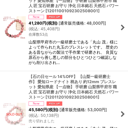
ット 愛知県産 【一点物】 手研磨 山梨県甲府市 職
人 匠 宝石研磨 お守り 浄化 日本銘石 天然石 パワー
ストーン
[
12011001092302508001
]
41,280
円
(税別)
[
通常販売価格
:
48,000
円
]
(
税込
:
45,408
円
)
在庫数53点
山梨県甲府市の一級研磨士である「丸山 茂」様に
よって作られた丸玉のブレスレットです。 歴史の
ある昔ながらの製法で手作業で研磨され、 良質な
原石から善し悪しの部分をひとつひとつ確認しな
がら削り出され…
【石の日セール 14%OFF】 【山梨一級研磨士
作】 愛知ロードナイト 柄あり 約12mm ブレスレ
ット 愛知県産 【一点物】 手研磨 山梨県甲府市 職
人 匠 宝石研磨 お守り 浄化 日本銘石 天然石 パワー
ストーン
[
12011201092302508001
]
45,580
円
(税別)
[
通常販売価格
:
53,000
円
]
(
税込
:
50,138
円
)
売り切れました