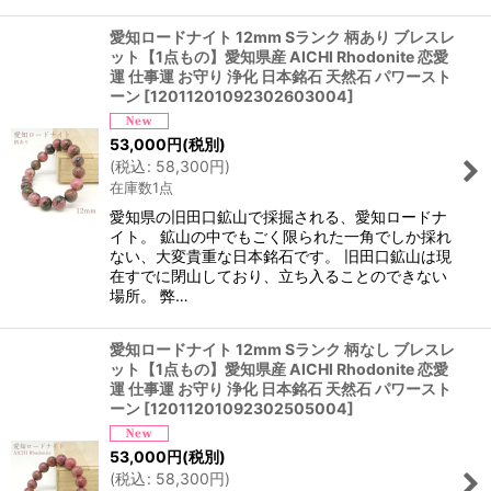
愛知ロードナイト 12mm Sランク 柄あり ブレスレ
ット【1点もの】愛知県産 AICHI Rhodonite 恋愛
運 仕事運 お守り 浄化 日本銘石 天然石 パワースト
ーン
[
12011201092302603004
]
53,000
円
(税別)
(
税込
:
58,300
円
)
在庫数1点
愛知県の旧田口鉱山で採掘される、愛知ロードナ
イト。 鉱山の中でもごく限られた一角でしか採れ
ない、大変貴重な日本銘石です。 旧田口鉱山は現
在すでに閉山しており、立ち入ることのできない
場所。 弊…
愛知ロードナイト 12mm Sランク 柄なし ブレスレ
ット【1点もの】愛知県産 AICHI Rhodonite 恋愛
運 仕事運 お守り 浄化 日本銘石 天然石 パワースト
ーン
[
12011201092302505004
]
53,000
円
(税別)
(
税込
:
58,300
円
)