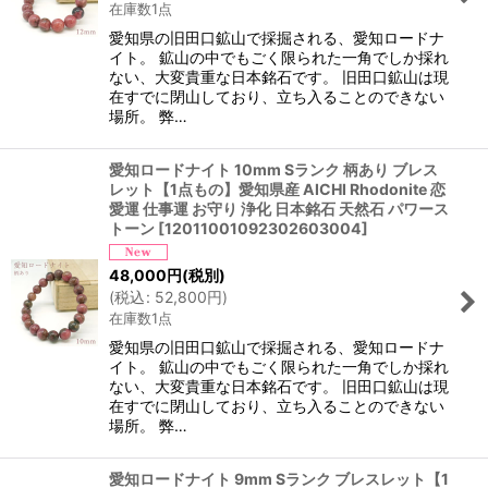
在庫数1点
愛知県の旧田口鉱山で採掘される、愛知ロードナ
イト。 鉱山の中でもごく限られた一角でしか採れ
ない、大変貴重な日本銘石です。 旧田口鉱山は現
在すでに閉山しており、立ち入ることのできない
場所。 弊…
愛知ロードナイト 10mm Sランク 柄あり ブレス
レット【1点もの】愛知県産 AICHI Rhodonite 恋
愛運 仕事運 お守り 浄化 日本銘石 天然石 パワース
トーン
[
12011001092302603004
]
48,000
円
(税別)
(
税込
:
52,800
円
)
在庫数1点
愛知県の旧田口鉱山で採掘される、愛知ロードナ
イト。 鉱山の中でもごく限られた一角でしか採れ
ない、大変貴重な日本銘石です。 旧田口鉱山は現
在すでに閉山しており、立ち入ることのできない
場所。 弊…
愛知ロードナイト 9mm Sランク ブレスレット【1