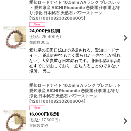
愛知ロードナイト 10.5mm AAランク ブレスレッ
ト 愛知県産 AICHI Rhodonite 恋愛運 仕事運 お守
り 浄化 日本銘石 天然石 パワーストーン
[
12011001092302606005
]
24,000
円
(税別)
(
税込
:
26,400
円
)
在庫数30点
愛知県の旧田口鉱山で採掘される、愛知ロードナ
イト。 鉱山の中でもごく限られた一角でしか採れ
ない、大変貴重な日本銘石です。 旧田口鉱山は現
在すでに閉山しており、立ち入ることのできない
場所。 弊…
愛知ロードナイト 10.5mm Aランク ブレスレット
愛知県産 AICHI Rhodonite 恋愛運 仕事運 お守り
浄化 日本銘石 天然石 パワーストーン
[
12011001092302606004
]
16,000
円
(税別)
(
税込
:
17,600
円
)
在庫数31点