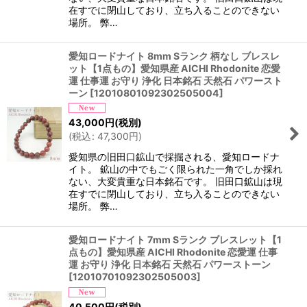
在すでに閉山しており、立ち入ることのできない
場所。 弊…
愛知ロードナイト 8mm Sランク 柄なし ブレスレ
ット【1点もの】愛知県産 AICHI Rhodonite 恋愛
運 仕事運 お守り 浄化 日本銘石 天然石 パワースト
ーン
[
12010801092302505004
]
43,000
円
(税別)
(
税込
:
47,300
円
)
愛知県の旧田口鉱山で採掘される、愛知ロードナ
イト。 鉱山の中でもごく限られた一角でしか採れ
ない、大変貴重な日本銘石です。 旧田口鉱山は現
在すでに閉山しており、立ち入ることのできない
場所。 弊…
愛知ロードナイト 7mm Sランク ブレスレット【1
点もの】愛知県産 AICHI Rhodonite 恋愛運 仕事
運 お守り 浄化 日本銘石 天然石 パワーストーン
[
12010701092302505003
]
40,500
円
(税別)