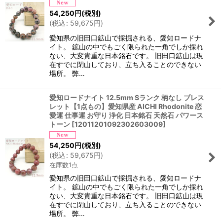
54,250
円
(税別)
(
税込
:
59,675
円
)
愛知県の旧田口鉱山で採掘される、愛知ロードナ
イト。 鉱山の中でもごく限られた一角でしか採れ
ない、大変貴重な日本銘石です。 旧田口鉱山は現
在すでに閉山しており、立ち入ることのできない
場所。 弊…
愛知ロードナイト 12.5mm Sランク 柄なし ブレス
レット【1点もの】愛知県産 AICHI Rhodonite 恋
愛運 仕事運 お守り 浄化 日本銘石 天然石 パワース
トーン
[
12011201092302603009
]
54,250
円
(税別)
(
税込
:
59,675
円
)
在庫数1点
愛知県の旧田口鉱山で採掘される、愛知ロードナ
イト。 鉱山の中でもごく限られた一角でしか採れ
ない、大変貴重な日本銘石です。 旧田口鉱山は現
在すでに閉山しており、立ち入ることのできない
場所。 弊…