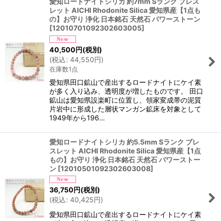
愛知ロードナイトシリカ 約7mm Sランク ブレス
レット AICHI Rhodonite Silica 愛知県産【1点も
の】お守り 浄化 日本銘石 天然石 パワーストーン
[
12010701092302603005
]
40,500
円
(税別)
(
税込
:
44,550
円
)
在庫数1点
愛知県田口鉱山で産出するロードナイトにケイ素
が多く入り込み、透明度が増したものです。 田口
鉱山は愛知県設楽町に位置し、領家変成帯の泥質
片岩中に形成した層状マンガン鉱床を対象として
1949年から196…
愛知ロードナイトシリカ 約5.5mm Sランク ブレ
スレット AICHI Rhodonite Silica 愛知県産【1点
もの】お守り 浄化 日本銘石 天然石 パワーストー
ン
[
12010501092302603008
]
36,750
円
(税別)
(
税込
:
40,425
円
)
愛知県田口鉱山で産出するロードナイトにケイ素