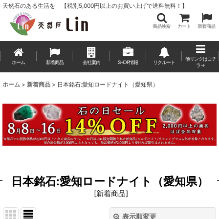
天然石のある生活を 【税別5,000円以上のお買い上げで送料無料！】
商品検索
カート
新着商品
他リンクはコチ
ホーム
新着商品
会社案内
SHOP情報
リクルート
ラ→
ホーム
>
新着商品
>
日本銘石:愛知ロードナイト（愛知県）
日本銘石:愛知ロードナイト（愛知県）
[
新着商品
]
表示順変更
閉じる