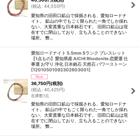
(
税込
:
44,550
円
)
愛知県の旧田口鉱山で採掘される、愛知ロードナ
イト。 鉱山の中でもごく限られた一角でしか採れ
ない、大変貴重な日本銘石です。 旧田口鉱山は現
在すでに閉山しており、立ち入ることのできない
場所。 弊…
愛知ロードナイト 5.5mm Sランク ブレスレット
【1点もの】愛知県産 AICHI Rhodonite 恋愛運 仕
事運 お守り 浄化 日本銘石 天然石 パワーストーン
[
12010501092302603001
]
36,750
円
(税別)
(
税込
:
40,425
円
)
在庫数1点
愛知県の旧田口鉱山で採掘される、愛知ロードナ
イト。 鉱山の中でもごく限られた一角でしか採れ
ない、大変貴重な日本銘石です。 旧田口鉱山は現
在すでに閉山しており、立ち入ることのできない
場所。 弊…