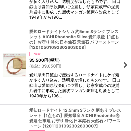
が多く入り込み、透明度が増したものです。 田口
鉱山は愛知県設楽町に位置し、領家変成帯の泥質
片岩中に形成した層状マンガン鉱床を対象として
1949年から196…
愛知ロードナイトシリカ 約5mm Sランク ブレス
レット AICHI Rhodonite Silica 愛知県産【1点も
の】お守り 浄化 日本銘石 天然石 パワーストーン
[
12010501092302603009
]
35,500
円
(税別)
(
税込
:
39,050
円
)
愛知県田口鉱山で産出するロードナイトにケイ素
が多く入り込み、透明度が増したものです。 田口
鉱山は愛知県設楽町に位置し、領家変成帯の泥質
片岩中に形成した層状マンガン鉱床を対象として
1949年から196…
愛知ロードナイト 12.5mm Sランク 柄あり ブレス
レット【1点もの】愛知県産 AICHI Rhodonite 恋
愛運 仕事運 お守り 浄化 日本銘石 天然石 パワース
トーン
[
12011201092302603007
]