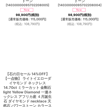
トーン
トーン
[
14030000095702208005
]
[
14030000095702208004
]
98,900
円
(税別)
98,900
円
(税別)
[
通常販売価格
:
115,000
円
]
[
通常販売価格
:
115,000
円
]
(
税込
:
108,790
円
)
(
税込
:
108,790
円
)
【石の日セール 14%OFF】
【一点物】 ライトイエローダ
イヤモンド ネックレス
14.70ct ミラーカット 金剛石
light Yellow Diamond 一連ネ
ックレス アフリカ産 ４月誕生
石 ダイヤモンド necklace 天
然石 パワーストーン カラース