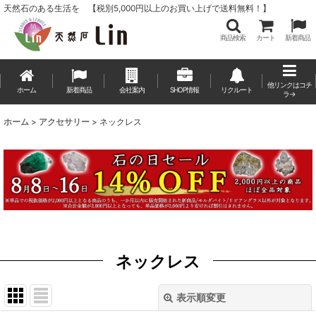
天然石のある生活を 【税別5,000円以上のお買い上げで送料無料！】
商品検索
カート
新着商品
他リンクはコチ
ホーム
新着商品
会社案内
SHOP情報
リクルート
ラ→
ホーム
>
アクセサリー
>
ネックレス
ネックレス
表示順変更
閉じる