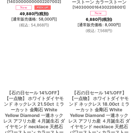
[
14030000000002207002
]
ーストーン カラーストーン
[
14030000164302208001
]
49,880
円
(税別)
[
通常販売価格
:
58,000
円
]
6,880
円
(税別)
[
通常販売価格
:
8,000
円
]
(
税込
:
54,868
円
)
(
税込
:
7,568
円
)
【石の日セール 14%OFF】
【石の日セール 14%OFF】
【一点物】 ホワイトダイヤモ
【一点物】 ホワイトダイヤモ
ンド ネックレス 21.50ct ミラ
ンド ネックレス 18.00ct ミラ
ーカット 金剛石 White
ーカット 金剛石 White
Yellow Diamond 一連ネック
Yellow Diamond 一連ネック
レス アフリカ産 ４月誕生石 ダ
レス アフリカ産 ４月誕生石 ダ
イヤモンド necklace 天然石
イヤモンド necklace 天然石
パワーストーン カラーストー
パワーストーン カラーストー