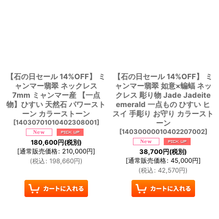
【石の日セール 14%OFF】 ミ
【石の日セール 14%OFF】 ミ
ャンマー翡翠 ネックレス
ャンマー翡翠 如意×蝙蝠 ネッ
7mm ミャンマー産 【一点
クレス 彫り物 Jade Jadeite
物】ひすい 天然石 パワースト
emerald 一点もの ひすい ヒ
ーン カラーストーン
スイ 手彫り お守り カラースト
[
14030701010402308001
]
ーン
[
14030000010402207002
]
180,600
円
(税別)
[
通常販売価格
:
210,000
円
]
38,700
円
(税別)
[
通常販売価格
:
45,000
円
]
(
税込
:
198,660
円
)
(
税込
:
42,570
円
)