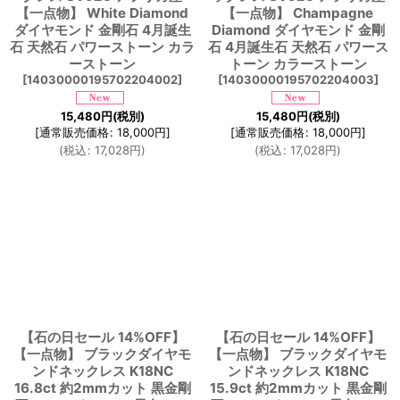
【一点物】 White Diamond
【一点物】 Champagne
ダイヤモンド 金剛石 4月誕生
Diamond ダイヤモンド 金剛
石 天然石 パワーストーン カラ
石 4月誕生石 天然石 パワース
ーストーン
トーン カラーストーン
[
14030000195702204002
]
[
14030000195702204003
]
15,480
円
(税別)
15,480
円
(税別)
[
通常販売価格
:
18,000
円
]
[
通常販売価格
:
18,000
円
]
(
税込
:
17,028
円
)
(
税込
:
17,028
円
)
【石の日セール 14%OFF】
【石の日セール 14%OFF】
【一点物】 ブラックダイヤモ
【一点物】 ブラックダイヤモ
ンドネックレス K18NC
ンドネックレス K18NC
16.8ct 約2mmカット 黒金剛
15.9ct 約2mmカット 黒金剛