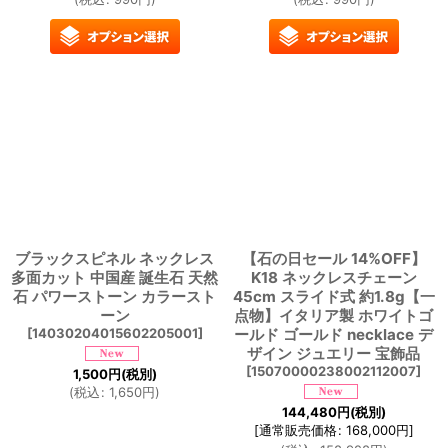
ブラックスピネル ネックレス
【石の日セール 14%OFF】
多面カット 中国産 誕生石 天然
K18 ネックレスチェーン
石 パワーストーン カラースト
45cm スライド式 約1.8g【一
ーン
点物】イタリア製 ホワイトゴ
[
14030204015602205001
]
ールド ゴールド necklace デ
ザイン ジュエリー 宝飾品
[
15070000238002112007
]
1,500
円
(税別)
(
税込
:
1,650
円
)
144,480
円
(税別)
[
通常販売価格
:
168,000
円
]