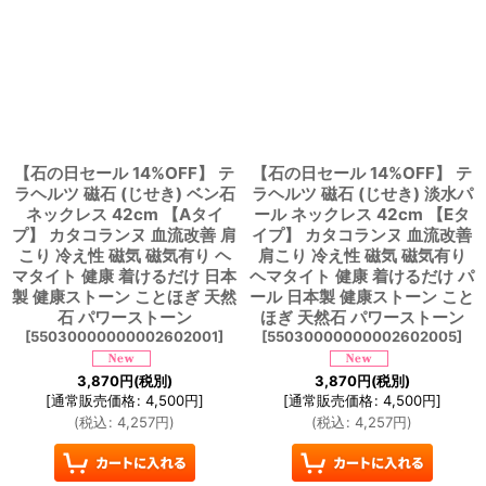
【石の日セール 14%OFF】 テ
【石の日セール 14%OFF】 テ
ラヘルツ 磁石 (じせき) ベン石
ラヘルツ 磁石 (じせき) 淡水パ
ネックレス 42cm 【Aタイ
ール ネックレス 42cm 【Eタ
プ】 カタコランヌ 血流改善 肩
イプ】 カタコランヌ 血流改善
こり 冷え性 磁気 磁気有り ヘ
肩こり 冷え性 磁気 磁気有り
マタイト 健康 着けるだけ 日本
ヘマタイト 健康 着けるだけ パ
製 健康ストーン ことほぎ 天然
ール 日本製 健康ストーン こと
石 パワーストーン
ほぎ 天然石 パワーストーン
[
55030000000002602001
]
[
55030000000002602005
]
3,870
円
(税別)
3,870
円
(税別)
[
通常販売価格
:
4,500
円
]
[
通常販売価格
:
4,500
円
]
(
税込
:
4,257
円
)
(
税込
:
4,257
円
)