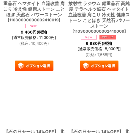
重晶石 ヘマタイト 血流改善 肩
放射性 ラジウム 鉛重晶石 高純
こり 冷え性 健康ストーン こと
度 テラヘルツ鉱石 ヘマタイト
ほぎ 天然石 パワーストーン
血流改善 肩こり 冷え性 健康ス
[
11030000000002410019
]
トーン ことほぎ 天然石 パワー
ストーン
[
11030000000002410009
]
9,460
円
(税別)
[
通常販売価格
:
11,000
円
]
(
税込
:
10,406
円
)
6,880
円
(税別)
[
通常販売価格
:
8,000
円
]
(
税込
:
7,568
円
)
【石の日セール 14%OFF】 北
【石の日セール 14%OFF】 北