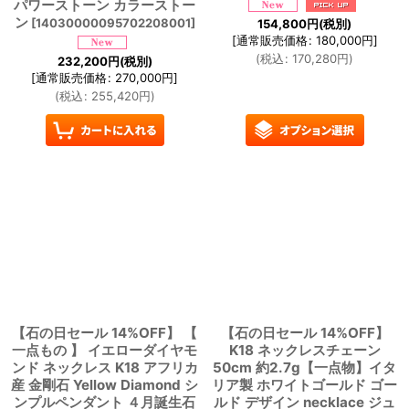
パワーストーン カラーストー
ン
[
14030000095702208001
]
154,800
円
(税別)
[
通常販売価格
:
180,000
円
]
(
税込
:
170,280
円
)
232,200
円
(税別)
[
通常販売価格
:
270,000
円
]
(
税込
:
255,420
円
)
【石の日セール 14%OFF】 【
【石の日セール 14%OFF】
一点もの 】 イエローダイヤモ
K18 ネックレスチェーン
ンド ネックレス K18 アフリカ
50cm 約2.7g【一点物】イタ
産 金剛石 Yellow Diamond シ
リア製 ホワイトゴールド ゴー
ンプルペンダント ４月誕生石
ルド デザイン necklace ジュ