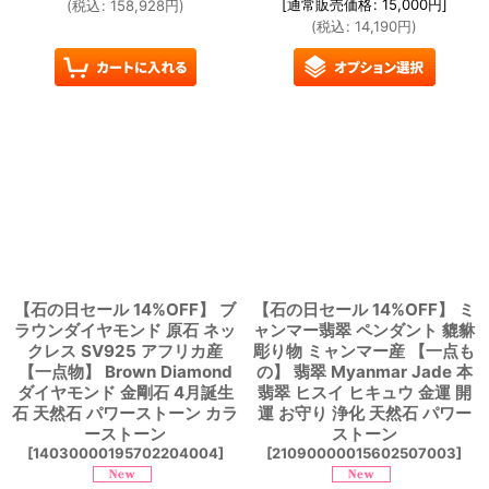
[
通常販売価格
:
15,000
円
]
(
税込
:
158,928
円
)
(
税込
:
14,190
円
)
【石の日セール 14%OFF】 ブ
【石の日セール 14%OFF】 ミ
ラウンダイヤモンド 原石 ネッ
ャンマー翡翠 ペンダント 貔貅
クレス SV925 アフリカ産
彫り物 ミャンマー産 【一点も
【一点物】 Brown Diamond
の】 翡翠 Myanmar Jade 本
ダイヤモンド 金剛石 4月誕生
翡翠 ヒスイ ヒキュウ 金運 開
石 天然石 パワーストーン カラ
運 お守り 浄化 天然石 パワー
ーストーン
ストーン
[
14030000195702204004
]
[
21090000015602507003
]