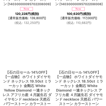
ン
ン
[
14030000095702208009
]
[
14030000095702208008
]
120,228
円
(税別)
100,620
円
(税別)
[
通常販売価格
:
139,800
円
]
[
通常販売価格
:
117,000
円
]
(
税込
:
132,250
円
)
(
税込
:
110,682
円
)
【石の日セール 14%OFF】
【石の日セール 14%OFF】
【一点物】 ホワイトダイヤモ
【一点物】 ホワイトダイヤモ
ンド ネックレス 19.50ct ミラ
ンド ネックレス 18.50ct ミラ
ーカット 金剛石 White
ーカット 金剛石 White
Yellow Diamond 一連ネック
Diamond 一連ネックレス ア
レス アフリカ産 ４月誕生石 ダ
フリカ産 ４月誕生石 ダイヤモ
イヤモンド necklace 天然石
ンド necklace 天然石 パワー
パワーストーン カラーストー
ストーン カラーストーン