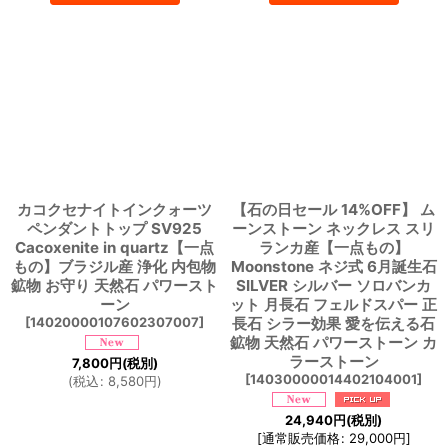
カコクセナイトインクォーツ
【石の日セール 14%OFF】 ム
ペンダントトップ SV925
ーンストーン ネックレス スリ
Cacoxenite in quartz【一点
ランカ産【一点もの】
もの】ブラジル産 浄化 内包物
Moonstone ネジ式 6月誕生石
鉱物 お守り 天然石 パワースト
SILVER シルバー ソロバンカ
ーン
ット 月長石 フェルドスパー 正
[
14020000107602307007
]
長石 シラー効果 愛を伝える石
鉱物 天然石 パワーストーン カ
ラーストーン
7,800
円
(税別)
[
14030000014402104001
]
(
税込
:
8,580
円
)
24,940
円
(税別)
[
通常販売価格
:
29,000
円
]