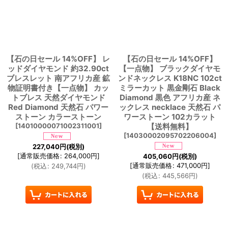
【石の日セール 14%OFF】 レ
【石の日セール 14%OFF】
ッドダイヤモンド 約32.90ct
【一点物】 ブラックダイヤモ
ブレスレット 南アフリカ産 鉱
ンドネックレス K18NC 102ct
物証明書付き【一点物】 カッ
ミラーカット 黒金剛石 Black
トブレス 天然ダイヤモンド
Diamond 黒色 アフリカ産 ネ
Red Diamond 天然石 パワー
ックレス necklace 天然石 パ
ストーン カラーストーン
ワーストーン 102カラット
[
14010000071002311001
]
【送料無料】
[
14030002095702206004
]
227,040
円
(税別)
[
通常販売価格
:
264,000
円
]
405,060
円
(税別)
[
通常販売価格
:
471,000
円
]
(
税込
:
249,744
円
)
(
税込
:
445,566
円
)