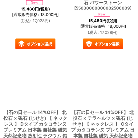
石 パワーストーン
[
55030000000002506009
]
15,480
円
(税別)
[
通常販売価格
:
18,000
円
]
(
税込
:
17,028
円
)
15,480
円
(税別)
[
通常販売価格
:
18,000
円
]
(
税込
:
17,028
円
)
【石の日セール 14%OFF】 北
【石の日セール 14%OFF】 北
投石 × 磁石 (じせき) 【 ネック
投石 × テラヘルツ × 磁石 (じ
レス 】 Dタイプ カタコランヌ
せき) 【 ネックレス 】 Cタイ
プレミアム 日本製 自社製 磁気
プ カタコランヌ プレミアム 日
天然記念物 放射性 ラジウム 鉛
本製 自社製 磁気 天然記念物