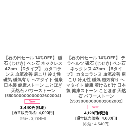
【石の日セール 14%OFF】 磁
【石の日セール 14%OFF】 テ
石 (じせき) ベン石 ネックレス
ラヘルツ 磁石 (じせき) ベン石
42cm 【Dタイプ】 カタコラ
ネックレス 47cm 【Bタイ
ンヌ 血流改善 肩こり 冷え性
プ】 カタコランヌ 血流改善 肩
磁気 磁気有り ヘマタイト 健康
こり 冷え性 磁気 磁気有り ヘ
日本製 健康ストーン ことほぎ
マタイト 健康 着けるだけ 日本
天然石 パワーストーン
製 健康ストーン ことほぎ 天然
[
550300000000002602004
]
石 パワーストーン
[
55030000000002602002
]
3,440
円
(税別)
[
通常販売価格
:
4,000
円
]
4,128
円
(税別)
[
通常販売価格
:
4,800
円
]
(
税込
:
3,784
円
)
(
税込
:
4,540
円
)