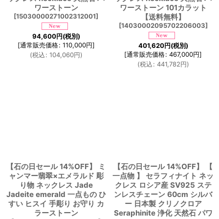
ワーストーン
ワーストーン 101カラット
[
15030000271002312001
]
【送料無料】
[
14030002095702206003
]
94,600
円
(税別)
[
通常販売価格
:
110,000
円
]
401,620
円
(税別)
[
通常販売価格
:
467,000
円
]
(
税込
:
104,060
円
)
(
税込
:
441,782
円
)
【石の日セール 14%OFF】 ミ
【石の日セール 14%OFF】 【
ャンマー翡翠×エメラルド 彫
一点物 】 セラフィナイト ネッ
り物 ネックレス Jade
クレス ロシア産 SV925 ステ
Jadeite emerald 一点もの ひ
ンレスチェーン 60cm シルバ
すい ヒスイ 手彫り お守り カ
ー 日本製 クリノクロア
ラーストーン
Seraphinite 浄化 天然石 パワ