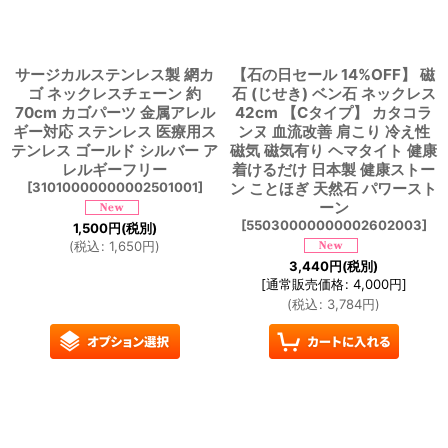
サージカルステンレス製 網カ
【石の日セール 14%OFF】 磁
ゴ ネックレスチェーン 約
石 (じせき) ベン石 ネックレス
70cm カゴパーツ 金属アレル
42cm 【Cタイプ】 カタコラ
ギー対応 ステンレス 医療用ス
ンヌ 血流改善 肩こり 冷え性
テンレス ゴールド シルバー ア
磁気 磁気有り ヘマタイト 健康
レルギーフリー
着けるだけ 日本製 健康ストー
[
31010000000002501001
]
ン ことほぎ 天然石 パワースト
ーン
[
55030000000002602003
]
1,500
円
(税別)
(
税込
:
1,650
円
)
3,440
円
(税別)
[
通常販売価格
:
4,000
円
]
(
税込
:
3,784
円
)