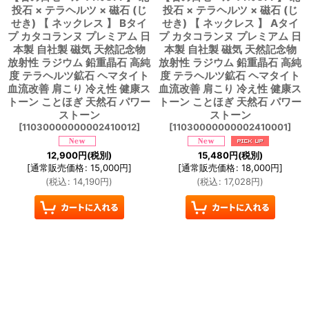
投石 × テラヘルツ × 磁石 (じ
投石 × テラヘルツ × 磁石 (じ
せき) 【 ネックレス 】 Bタイ
せき) 【 ネックレス 】 Aタイ
プ カタコランヌ プレミアム 日
プ カタコランヌ プレミアム 日
本製 自社製 磁気 天然記念物
本製 自社製 磁気 天然記念物
放射性 ラジウム 鉛重晶石 高純
放射性 ラジウム 鉛重晶石 高純
度 テラヘルツ鉱石 ヘマタイト
度 テラヘルツ鉱石 ヘマタイト
血流改善 肩こり 冷え性 健康ス
血流改善 肩こり 冷え性 健康ス
トーン ことほぎ 天然石 パワー
トーン ことほぎ 天然石 パワー
ストーン
ストーン
[
11030000000002410012
]
[
11030000000002410001
]
12,900
円
(税別)
15,480
円
(税別)
[
通常販売価格
:
15,000
円
]
[
通常販売価格
:
18,000
円
]
(
税込
:
14,190
円
)
(
税込
:
17,028
円
)