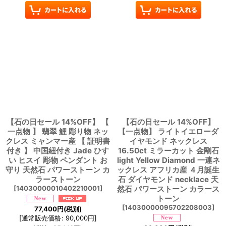
【石の日セール 14%OFF】 【
【石の日セール 14%OFF】
一点物 】 翡翠 鯉 彫り物 ネッ
【一点物】 ライトイエローダ
クレス ミャンマー産 【 証明書
イヤモンド ネックレス
付き 】 中国紐付き Jade ひす
16.50ct ミラーカット 金剛石
い ヒスイ 彫物 ペンダント お
light Yellow Diamond 一連ネ
守り 天然石 パワーストーン カ
ックレス アフリカ産 ４月誕生
ラーストーン
石 ダイヤモンド necklace 天
[
14030000010402210001
]
然石 パワーストーン カラース
トーン
[
14030000095702208003
]
77,400
円
(税別)
[
通常販売価格
:
90,000
円
]