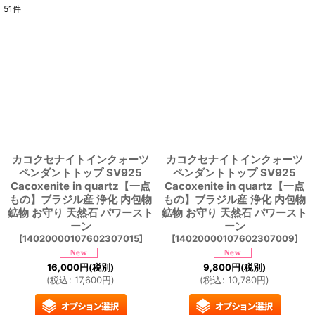
51
件
表示数
:
並び順
:
絞り込む
カコクセナイトインクォーツ
カコクセナイトインクォーツ
ペンダントトップ SV925
ペンダントトップ SV925
Cacoxenite in quartz【一点
Cacoxenite in quartz【一点
もの】ブラジル産 浄化 内包物
もの】ブラジル産 浄化 内包物
鉱物 お守り 天然石 パワースト
鉱物 お守り 天然石 パワースト
ーン
ーン
[
14020000107602307015
]
[
14020000107602307009
]
16,000
円
(税別)
9,800
円
(税別)
(
税込
:
17,600
円
)
(
税込
:
10,780
円
)