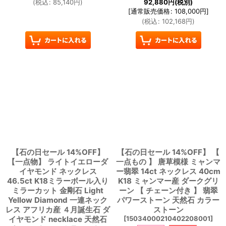
(
税込
:
85,140
円
)
92,880
円
(税別)
[
通常販売価格
:
108,000
円
]
(
税込
:
102,168
円
)
【石の日セール 14%OFF】
【石の日セール 14%OFF】 【
【一点物】 ライトイエローダ
一点もの 】 唐草模様 ミャンマ
イヤモンド ネックレス
ー翡翠 14ct ネックレス 40cm
46.5ct K18ミラーボール入り
K18 ミャンマー産 ダークグリ
ミラーカット 金剛石 Light
ーン 【 チェーン付き 】 翡翠
Yellow Diamond 一連ネック
パワーストーン 天然石 カラー
レス アフリカ産 ４月誕生石 ダ
ストーン
イヤモンド necklace 天然石
[
15034000210402208001
]