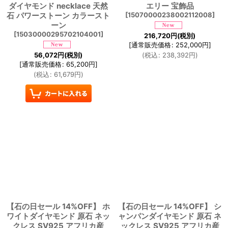
ダイヤモンド necklace 天然
エリー 宝飾品
石 パワーストーン カラースト
[
15070000238002112008
]
ーン
[
15030000295702104001
]
216,720
円
(税別)
[
通常販売価格
:
252,000
円
]
56,072
円
(税別)
(
税込
:
238,392
円
)
[
通常販売価格
:
65,200
円
]
(
税込
:
61,679
円
)
【石の日セール 14%OFF】 ホ
【石の日セール 14%OFF】 シ
ワイトダイヤモンド 原石 ネッ
ャンパンダイヤモンド 原石 ネ
クレス SV925 アフリカ産
ックレス SV925 アフリカ産