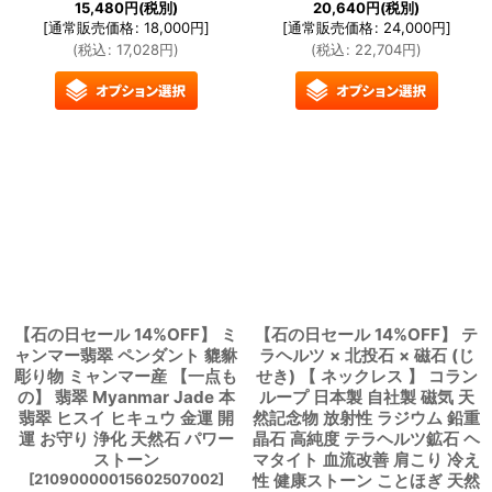
15,480
円
(税別)
20,640
円
(税別)
[
通常販売価格
:
18,000
円
]
[
通常販売価格
:
24,000
円
]
(
税込
:
17,028
円
)
(
税込
:
22,704
円
)
【石の日セール 14%OFF】 ミ
【石の日セール 14%OFF】 テ
ャンマー翡翠 ペンダント 貔貅
ラヘルツ × 北投石 × 磁石 (じ
彫り物 ミャンマー産 【一点も
せき) 【 ネックレス 】 コラン
の】 翡翠 Myanmar Jade 本
ループ 日本製 自社製 磁気 天
翡翠 ヒスイ ヒキュウ 金運 開
然記念物 放射性 ラジウム 鉛重
運 お守り 浄化 天然石 パワー
晶石 高純度 テラヘルツ鉱石 ヘ
ストーン
マタイト 血流改善 肩こり 冷え
[
21090000015602507002
]
性 健康ストーン ことほぎ 天然