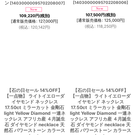
ン
[
14030000095702208006
]
[
14030000095702208007
]
107,500
円
(税別)
109,220
円
(税別)
[
通常販売価格
:
125,000
円
]
[
通常販売価格
:
127,000
円
]
(
税込
:
118,250
円
)
(
税込
:
120,142
円
)
【石の日セール 14%OFF】
【石の日セール 14%OFF】
【一点物】 ライトイエローダ
【一点物】 ライトイエローダ
イヤモンド ネックレス
イヤモンド ネックレス
17.50ct ミラーカット 金剛石
17.50ct ミラーカット 金剛石
light Yellow Diamond 一連ネ
light Yellow Diamond 一連ネ
ックレス アフリカ産 ４月誕生
ックレス アフリカ産 ４月誕生
石 ダイヤモンド necklace 天
石 ダイヤモンド necklace 天
然石 パワーストーン カラース
然石 パワーストーン カラース