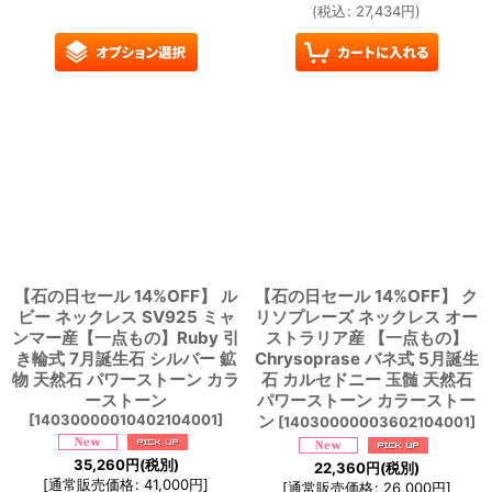
(
税込
:
27,434
円
)
【石の日セール 14%OFF】 ル
【石の日セール 14%OFF】 ク
ビー ネックレス SV925 ミャ
リソプレーズ ネックレス オー
ンマー産【一点もの】Ruby 引
ストラリア産 【一点もの】
き輪式 7月誕生石 シルバー 鉱
Chrysoprase バネ式 5月誕生
物 天然石 パワーストーン カラ
石 カルセドニー 玉髄 天然石
ーストーン
パワーストーン カラーストー
[
14030000010402104001
]
ン
[
14030000003602104001
]
35,260
円
(税別)
22,360
円
(税別)
[
通常販売価格
:
41,000
円
]
[
通常販売価格
:
26,000
円
]