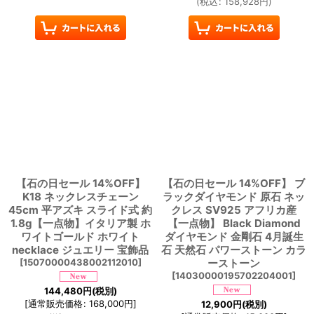
(
税込
:
158,928
円
)
【石の日セール 14%OFF】
【石の日セール 14%OFF】 ブ
K18 ネックレスチェーン
ラックダイヤモンド 原石 ネッ
45cm 平アズキ スライド式 約
クレス SV925 アフリカ産
1.8g【一点物】イタリア製 ホ
【一点物】 Black Diamond
ワイトゴールド ホワイト
ダイヤモンド 金剛石 4月誕生
necklace ジュエリー 宝飾品
石 天然石 パワーストーン カラ
[
15070000438002112010
]
ーストーン
[
14030000195702204001
]
144,480
円
(税別)
[
通常販売価格
:
168,000
円
]
12,900
円
(税別)