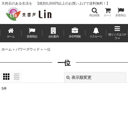
天然石のある生活を 【税別5,000円以上のお買い上げで送料無料！】
商品検索
カート
新着商品
他リンクはコチ
ホーム
新着商品
会社案内
SHOP情報
リクルート
ラ→
ホーム
>
パワーズウッド
>
一位
一位
表示順変更
閉じる
5
件
表示数
:
並び順
:
絞り込む