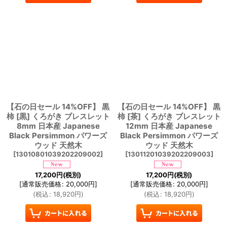
【石の日セール 14%OFF】 黒
【石の日セール 14%OFF】 黒
柿 [黒] くろがき ブレスレット
柿 [茶] くろがき ブレスレット
8mm 日本産 Japanese
12mm 日本産 Japanese
Black Persimmon パワーズ
Black Persimmon パワーズ
ウッド 天然木
ウッド 天然木
[
13010801039202209002
]
[
13011201039202209003
]
17,200
円
(税別)
17,200
円
(税別)
[
通常販売価格
:
20,000
円
]
[
通常販売価格
:
20,000
円
]
(
税込
:
18,920
円
)
(
税込
:
18,920
円
)