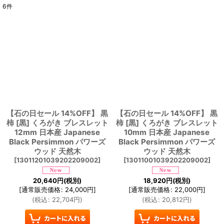
6
件
表示数
:
並び順
:
絞り込む
【石の日セール 14%OFF】 黒
【石の日セール 14%OFF】 黒
柿 [黒] くろがき ブレスレット
柿 [黒] くろがき ブレスレット
12mm 日本産 Japanese
10mm 日本産 Japanese
Black Persimmon パワーズ
Black Persimmon パワーズ
ウッド 天然木
ウッド 天然木
[
13011201039202209002
]
[
13011001039202209002
]
20,640
円
(税別)
18,920
円
(税別)
[
通常販売価格
:
24,000
円
]
[
通常販売価格
:
22,000
円
]
(
税込
:
22,704
円
)
(
税込
:
20,812
円
)