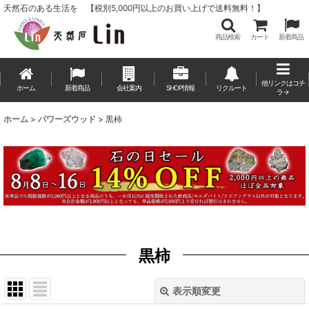
天然石のある生活を 【税別5,000円以上のお買い上げで送料無料！】
商品検索
カート
新着商品
他リンクはコチ
ホーム
新着商品
会社案内
SHOP情報
リクルート
ラ→
ホーム
>
パワーズウッド
>
黒柿
黒柿
表示順変更
閉じる