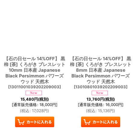
【石の日セール 14%OFF】 黒
【石の日セール 14%OFF】 黒
柿 [茶] くろがき ブレスレット
柿 [茶] くろがき ブレスレット
10mm 日本産 Japanese
8mm 日本産 Japanese
Black Persimmon パワーズ
Black Persimmon パワーズ
ウッド 天然木
ウッド 天然木
[
13011001039202209003
]
[
13010801039202209003
]
15,480
円
(税別)
13,760
円
(税別)
[
通常販売価格
:
18,000
円
]
[
通常販売価格
:
16,000
円
]
(
税込
:
17,028
円
)
(
税込
:
15,136
円
)