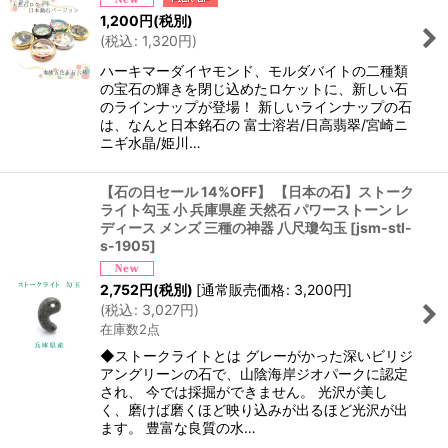
1,200
円
(税別)
(
税込
:
1,320
円
)
ハーキマーダイヤモンド、モルダバイトの二種類
の宝石の輝きを閉じ込めたロケットに、新しい石
のラインナップが登場！ 新しいラインナップの石
は、なんと日本銘石の 富士溶岩/日高翡翠/宮崎ニ
ニギ水晶/姫川…
【石の日セール 14%OFF】 【日本の石】ストーク
ライト勾玉 小 兵庫県産 天然石 パワーストーン レ
ディース メンズ 三種の神器 八尺瓊勾玉
[
jsm-stl-
s-1905
]
2,752
円
(税別)
[
通常販売価格
:
3,200
円
]
(
税込
:
3,027
円
)
在庫数2点
◆ストークライトとは グレーがかった深いビリジ
アングリーンの石で、山陰海岸ジオパークに認定
され、 今では採掘ができません。 光沢が美し
く、磨けば磨くほど映り込みが出るほど光沢が出
ます。 豊富な良質の水…