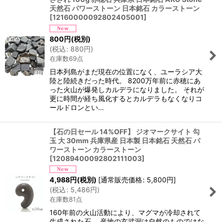
天然石 パワーストーン 日本銘石 カラーストーン
[
12160000092802405001
]
800
円
(税別)
(
税込
:
880
円
)
在庫数69点
日本列島がまだ現在の位置になく、ユーラシア大
陸と陸続きだった時代。 8200万年前に赤穂にあ
った火山が爆発しカルデラになりました。 それが
更に時間が経ち風化するとカルデラもなくなりコ
ールドロンとい…
【石の日セール 14%OFF】 ジオマークサイト 勾
玉 大 30mm 兵庫県産 日本製 日本銘石 天然石 パ
ワーストーン カラーストーン
[
12089400092802111003
]
4,988
円
(税別)
[
通常販売価格
:
5,800
円
]
(
税込
:
5,486
円
)
在庫数81点
160年前の火山活動により、マグマが冷却されて
生成された石。 産地の玄武洞は自然のものではな