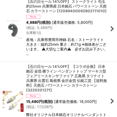
【石の日セール 14%OFF】 ストークライト 勾玉
約25mm 兵庫県産 日本銘石 パワーストーン 天然
石 カラーストーン
[
12089400092802111010
]
4,988
円
(税別)
[
通常販売価格
:
5,800
円
]
(
税込
:
5,486
円
)
在庫数1点
産地：兵庫県豊岡市神鍋 石名：ストークライト
大きさ：縦約25mm 重さ：約7.1g ※個体差がござ
います。 ⚠大切なご案内⚠ 必ずお読み下さい。
…
【石の日セール 14%OFF】 【コラボ企画】 日本
銘石 金箔 横ライン ペンダントトップ マーキス型
フェアリースキンサファイア 広島県 タツナイト
兵庫県 出雲石 島根県 金沢金箔 伝統工芸 【送料無
料】天然石 パワーストーン カラーストーン
[
3220201271
]
15,480
円
(税別)
[
通常販売価格
:
18,000
円
]
(
税込
:
17,028
円
)
弊社オリジナル日本銘石オリジナルペンダントト