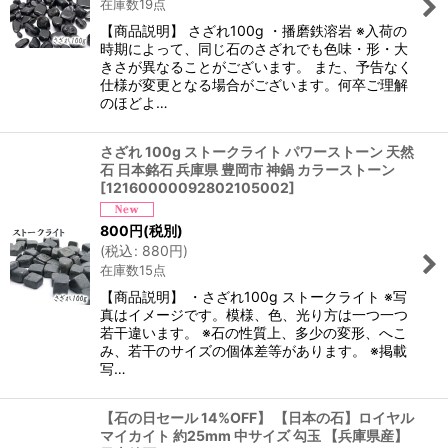
在庫数19点
【商品説明】 さざれ100g ・播磨鉄溶岩 ※入荷の
時期によって、同じ石のさざれでも色味・形・大
きさが異なることがございます。 また、予告なく
仕様が変更となる場合がございます。何卒ご理解
のほどよ…
さざれ 100g ストークライト パワーストーン 天然
石 日本銘石 兵庫県 豊岡市 神鍋 カラーストーン
[
12160000092802105002
]
800
円
(税別)
(
税込
:
880
円
)
在庫数15点
【商品説明】 ・さざれ100g ストークライト ※写
真はイメージです。模様、色、光り方は一つ一つ
若干違います。 ※石の性質上、多少の変形、へこ
み、若干のサイズの個体差等があります。 ※掲載
写…
【石の日セール 14%OFF】 【日本の石】ロイヤル
マイカイト 約25mm 中サイズ 勾玉 【兵庫県産】