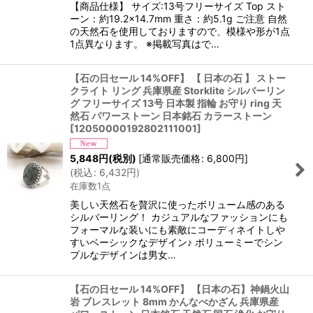
【商品仕様】 サイズ:13号フリーサイズ Top スト
ーン：約19.2×14.7mm 重さ：約5.1g ご注意 自然
の天然石を使用しておりますので、模様や形が1点
1点異なります。 ※掲載写真はで…
【石の日セール 14%OFF】 【 日本の石 】 ストー
クライト リング 兵庫県産 Storklite シルバーリン
グ フリーサイズ 13号 日本製 指輪 お守り ring 天
然石 パワーストーン 日本銘石 カラーストーン
[
12050000192802111001
]
5,848
円
(税別)
[
通常販売価格
:
6,800
円
]
(
税込
:
6,432
円
)
在庫数1点
美しい天然石を贅沢に使ったボリューム感のある
シルバーリング！ カジュアルなファッションにも
フォーマルな装いにも素敵にコーディネイトしや
すいベーシックなデザイン♪ ボリューミーでシン
プルなデザインは男女…
【石の日セール 14%OFF】 【日本の石】神鍋火山
岩 ブレスレット 8mm かんなべかざん 兵庫県産