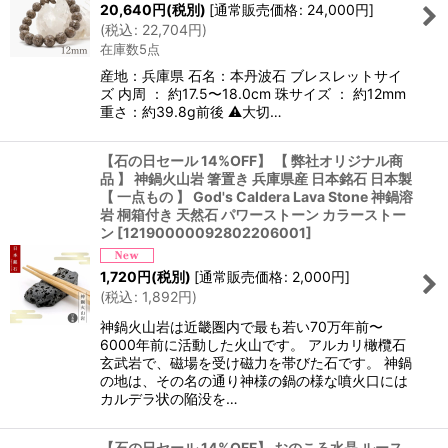
20,640
円
(税別)
[
通常販売価格
:
24,000
円
]
(
税込
:
22,704
円
)
在庫数5点
産地：兵庫県 石名：本丹波石 ブレスレットサイ
ズ 内周 ： 約17.5〜18.0cm 珠サイズ ： 約12mm
重さ：約39.8g前後 ⚠大切…
【石の日セール 14%OFF】 【 弊社オリジナル商
品 】 神鍋火山岩 箸置き 兵庫県産 日本銘石 日本製
【 一点もの 】 God's Caldera Lava Stone 神鍋溶
岩 桐箱付き 天然石 パワーストーン カラーストー
ン
[
12190000092802206001
]
1,720
円
(税別)
[
通常販売価格
:
2,000
円
]
(
税込
:
1,892
円
)
神鍋火山岩は近畿圏内で最も若い70万年前〜
6000年前に活動した火山です。 アルカリ橄欖石
玄武岩で、磁場を受け磁力を帯びた石です。 神鍋
の地は、その名の通り神様の鍋の様な噴火口には
カルデラ状の陥没を…
【石の日セール 14%OFF】 おのころ水晶 ルース