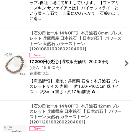
ップ♪自社工場にて加工しています。 【フェアリ
ースキン サファイアとは】 パイオフィライトと
いう葉ろう石で、非常にやわらかで、石鹸のよう
に滑…
【石の日セール 14%OFF】 本丹波石 8ｍm ブレス
レット 兵庫県産 日本銘石 【 日本の石 】 パワース
トーン 天然石 カラーストーン
[
12010801092802204001
]
17,200
円
(税別)
[
通常販売価格
:
20,000
円
]
(
税込
:
18,920
円
)
在庫数10点
【商品情報】 産地：兵庫県 石名：本丹波石 ブレ
スレットサイズ 内周 ： 約16.0〜16.5cm 珠サイ
ズ ： 約8mm 重さ：約17.5g前後 ⚠…
【石の日セール 14%OFF】 本丹波石 12ｍm ブレ
スレット 兵庫県産 日本銘石 【 日本の石 】 パワー
ストーン 天然石 カラーストーン
[
12011201092802204001
]