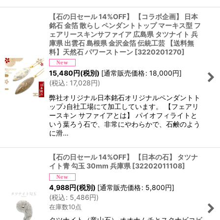
【石の日セール 14%OFF】 【コラボ企画】 日本
銘石 金箔 散らし ペンダントトップ マーキス型 フ
ェアリースキンサファイア 広島県 タツナイト 兵
庫県 出雲石 島根県 金沢金箔 伝統工芸 【送料無
料】天然石 パワーストーン
[
3220201270
]
15,480
円
(税別)
[
通常販売価格
:
18,000
円
]
(
税込
:
17,028
円
)
弊社オリジナル日本銘石オリジナルペンダントト
ップ♪自社工場にて加工しています。 【フェアリ
ースキン サファイアとは】 パイオフィライトと
いう葉ろう石で、非常にやわらかで、石鹸のよう
に滑…
【石の日セール 14%OFF】 【日本の石】 タツナ
イト青 勾玉 30mm 兵庫県
[
32202011108
]
4,988
円
(税別)
[
通常販売価格
:
5,800
円
]
(
税込
:
5,486
円
)
在庫数10点
タツナイト（竜山石） オオナムチとスクナビコビ