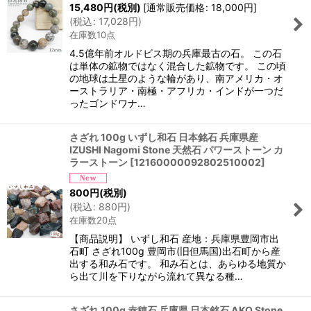
15,480
円
(税別)
[
通常販売価格
:
18,000
円
]
(
税込
:
17,028
円
)
在庫数10点
4.5億年前オルドビス期の兵庫最古の石。 この石
は単体の鉱物ではなく混合した鉱物です。 この頃
の地球は土星のような輪があり、南アメリカ・オ
ーストラリア・南極・アフリカ・インドが一つだ
ったゴンドワナ…
さざれ 100g いずし和石 日本銘石 兵庫県産
IZUSHI Nagomi Stone 天然石 パワーストーン カ
ラーストーン
[
12160000092802510002
]
800
円
(税別)
(
税込
:
880
円
)
在庫数20点
【商品説明】 いずし和石 産地：兵庫県豊岡市出
石町 さざれ100g 豊岡市(旧但馬国)出石町から産
出する和み石です。 和み石とは、あらゆる地質か
ら出て川を下りながら流れて異なる種…
さざれ 100g 赤穂石 兵庫県 日本銘石 AKO Stone