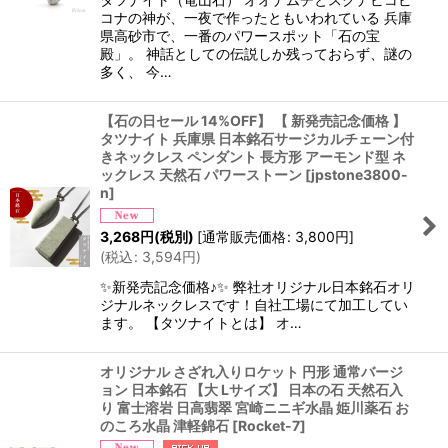
コナの神が、一夜で作ったともいわれている 兵庫
県高砂市で、一番のパワースポット「石の宝
殿」。 神話としての伝説しか残っておらず、謎の
多く、 今…
【石の日セール 14%OFF】 【 新発売記念価格 】
タツナイト 兵庫県 日本銘石サージカルチェーン付
きネックレス ペンダント 長方形 アーモンド型 ネ
ックレス 天然石 パワーストーン
[
jpstone3800-
n
]
3,268
円
(税別)
[
通常販売価格
:
3,800
円
]
(
税込
:
3,594
円
)
✨新発売記念価格♪✨ 弊社オリジナル日本銘石オリ
ジナルネックレスです！自社工場にて加工してい
ます。 【タツナイトとは】 オ…
オリジナル さざれ入りロケット 円形 通常バージ
ョン 日本銘石 【大 Lサイズ】 日本の石 天然石入
り 富士溶岩 日高翡翠 宮崎ニニギ水晶 姫川薬石 お
のころ水晶 津軽錦石
[
Rocket-7
]