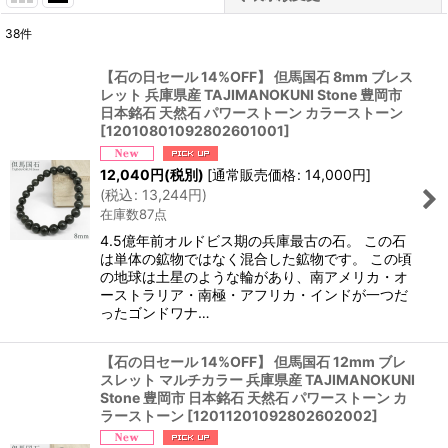
38
件
表示数
:
【石の日セール 14%OFF】 但馬国石 8mm ブレス
レット 兵庫県産 TAJIMANOKUNI Stone 豊岡市
並び順
:
日本銘石 天然石 パワーストーン カラーストーン
[
12010801092802601001
]
絞り込む
12,040
円
(税別)
[
通常販売価格
:
14,000
円
]
(
税込
:
13,244
円
)
在庫数87点
4.5億年前オルドビス期の兵庫最古の石。 この石
は単体の鉱物ではなく混合した鉱物です。 この頃
の地球は土星のような輪があり、南アメリカ・オ
ーストラリア・南極・アフリカ・インドが一つだ
ったゴンドワナ…
【石の日セール 14%OFF】 但馬国石 12mm ブレ
スレット マルチカラー 兵庫県産 TAJIMANOKUNI
Stone 豊岡市 日本銘石 天然石 パワーストーン カ
ラーストーン
[
12011201092802602002
]