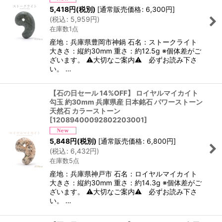
5,418
円
(税別)
[
通常販売価格
:
6,300
円
]
(
税込
:
5,959
円
)
在庫数1点
産地：兵庫県豊岡市神鍋 石名：ストークライト
大きさ：縦約30mm 重さ：約12.5g ※個体差がご
ざいます。 ⚠大切なご案内⚠ 必ずお読み下さ
い。 …
【石の日セール 14%OFF】 ロイヤルマイカイト
勾玉 約30mm 兵庫県産 日本銘石 パワーストーン
天然石 カラーストーン
[
12089400092802203001
]
5,848
円
(税別)
[
通常販売価格
:
6,800
円
]
(
税込
:
6,432
円
)
在庫数5点
産地：兵庫県神戸市 石名：ロイヤルマイカイト
大きさ：縦約30mm 重さ：約14.3g ※個体差がご
ざいます。 ⚠大切なご案内⚠ 必ずお読み下さ
い。 …