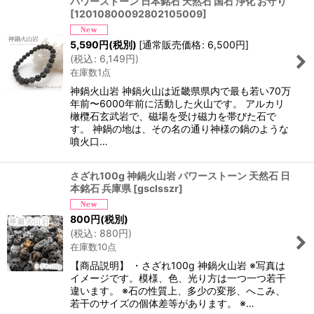
パワーストーン 日本銘石 天然石 国石 浄化 お守り
[
12010800092802105009
]
5,590
円
(税別)
[
通常販売価格
:
6,500
円
]
(
税込
:
6,149
円
)
在庫数1点
神鍋火山岩 神鍋火山は近畿県県内で最も若い70万
年前〜6000年前に活動した火山です。 アルカリ
橄欖石玄武岩で、磁場を受け磁力を帯びた石で
す。 神鍋の地は、その名の通り神様の鍋のような
噴火口…
さざれ100g 神鍋火山岩 パワーストーン 天然石 日
本銘石 兵庫県
[
gsclsszr
]
800
円
(税別)
(
税込
:
880
円
)
在庫数10点
【商品説明】 ・さざれ100g 神鍋火山岩 ※写真は
イメージです。模様、色、光り方は一つ一つ若干
違います。 ※石の性質上、多少の変形、へこみ、
若干のサイズの個体差等があります。 ※…