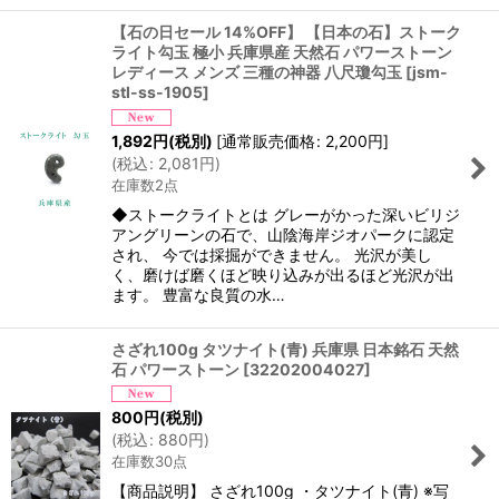
【石の日セール 14%OFF】 【日本の石】ストーク
ライト勾玉 極小 兵庫県産 天然石 パワーストーン
レディース メンズ 三種の神器 八尺瓊勾玉
[
jsm-
stl-ss-1905
]
1,892
円
(税別)
[
通常販売価格
:
2,200
円
]
(
税込
:
2,081
円
)
在庫数2点
◆ストークライトとは グレーがかった深いビリジ
アングリーンの石で、山陰海岸ジオパークに認定
され、 今では採掘ができません。 光沢が美し
く、磨けば磨くほど映り込みが出るほど光沢が出
ます。 豊富な良質の水…
さざれ100g タツナイト(青) 兵庫県 日本銘石 天然
石 パワーストーン
[
32202004027
]
800
円
(税別)
(
税込
:
880
円
)
在庫数30点
【商品説明】 さざれ100g ・タツナイト(青) ※写