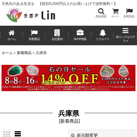
天然石のある生活を 【税別5,000円以上のお買い上げで送料無料！】
商品検索
カート
新着商品
他リンクはコチ
ホーム
新着商品
会社案内
SHOP情報
リクルート
ラ→
ホーム
>
新着商品
>
兵庫県
兵庫県
[
新着商品
]
表示順変更
閉じる