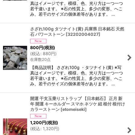
真はイメージです。模様、色、光り方は一つ一つ
若干違います。 ※石の性質上、多少の変形、へこ
み、若干のサイズの個体差等があります。 …
さざれ100g タツナイト(黄) 兵庫県 日本銘石 天然
石 パワーストーン
[
32202004027
]
800
円
(税別)
(
税込
:
880
円
)
在庫数20点
【商品説明】 さざれ100g ・タツナイト(黄) ※写
真はイメージです。模様、色、光り方は一つ一つ
若干違います。 ※石の性質上、多少の変形、へこ
み、若干のサイズの個体差等があります。 …
開運 干支玉乗りストラップ 【日本銘石】 正月 新
年 開運 キーホルダー スマホ ネツケ 紐 根付 根付け
カラーストーン
[
etomeiseki
]
1,200
円
(税別)
(
税込
:
1,320
円
)