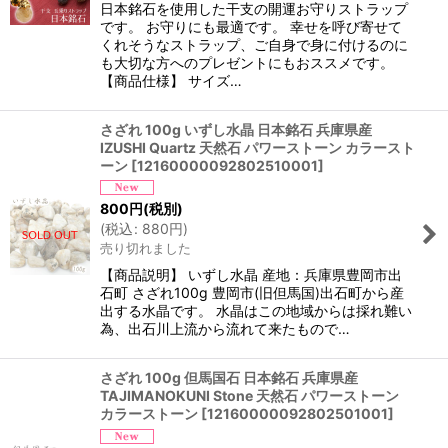
日本銘石を使用した干支の開運お守りストラップ
です。 お守りにも最適です。 幸せを呼び寄せて
くれそうなストラップ、ご自身で身に付けるのに
も大切な方へのプレゼントにもおススメです。
【商品仕様】 サイズ…
さざれ 100g いずし水晶 日本銘石 兵庫県産
IZUSHI Quartz 天然石 パワーストーン カラースト
ーン
[
12160000092802510001
]
800
円
(税別)
(
税込
:
880
円
)
売り切れました
【商品説明】 いずし水晶 産地：兵庫県豊岡市出
石町 さざれ100g 豊岡市(旧但馬国)出石町から産
出する水晶です。 水晶はこの地域からは採れ難い
為、出石川上流から流れて来たもので…
さざれ 100g 但馬国石 日本銘石 兵庫県産
TAJIMANOKUNI Stone 天然石 パワーストーン
カラーストーン
[
12160000092802501001
]