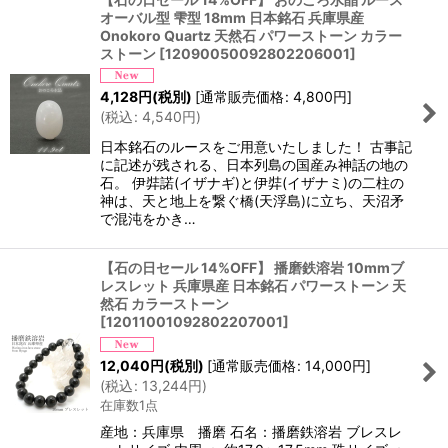
オーバル型 雫型 18mm 日本銘石 兵庫県産
Onokoro Quartz 天然石 パワーストーン カラー
ストーン
[
12090050092802206001
]
4,128
円
(税別)
[
通常販売価格
:
4,800
円
]
(
税込
:
4,540
円
)
日本銘石のルースをご用意いたしました！ 古事記
に記述が残される、日本列島の国産み神話の地の
石。 伊弉諾(イザナギ)と伊弉(イザナミ)の二柱の
神は、天と地上を繋ぐ橋(天浮島)に立ち、天沼矛
で混沌をかき…
【石の日セール 14%OFF】 播磨鉄溶岩 10mmブ
レスレット 兵庫県産 日本銘石 パワーストーン 天
然石 カラーストーン
[
12011001092802207001
]
12,040
円
(税別)
[
通常販売価格
:
14,000
円
]
(
税込
:
13,244
円
)
在庫数1点
産地：兵庫県 播磨 石名：播磨鉄溶岩 ブレスレ