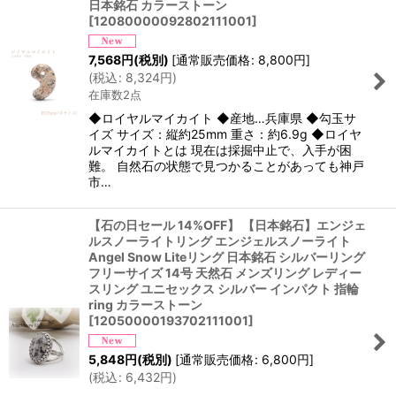
日本銘石 カラーストーン
[
12080000092802111001
]
7,568
円
(税別)
[
通常販売価格
:
8,800
円
]
(
税込
:
8,324
円
)
在庫数2点
◆ロイヤルマイカイト ◆産地…兵庫県 ◆勾玉サ
イズ サイズ：縦約25mm 重さ：約6.9g ◆ロイヤ
ルマイカイトとは 現在は採掘中止で、入手が困
難。 自然石の状態で見つかることがあっても神戸
市…
【石の日セール 14%OFF】 【日本銘石】エンジェ
ルスノーライトリング エンジェルスノーライト
Angel Snow Liteリング 日本銘石 シルバーリング
フリーサイズ 14号 天然石 メンズリング レディー
スリング ユニセックス シルバー インパクト 指輪
ring カラーストーン
[
12050000193702111001
]
5,848
円
(税別)
[
通常販売価格
:
6,800
円
]
(
税込
:
6,432
円
)