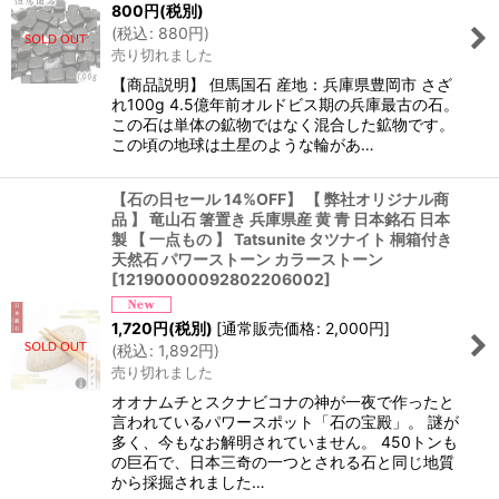
800
円
(税別)
(
税込
:
880
円
)
売り切れました
【商品説明】 但馬国石 産地：兵庫県豊岡市 さざ
れ100g 4.5億年前オルドビス期の兵庫最古の石。
この石は単体の鉱物ではなく混合した鉱物です。
この頃の地球は土星のような輪があ…
【石の日セール 14%OFF】 【 弊社オリジナル商
品 】 竜山石 箸置き 兵庫県産 黄 青 日本銘石 日本
製 【 一点もの 】 Tatsunite タツナイト 桐箱付き
天然石 パワーストーン カラーストーン
[
12190000092802206002
]
1,720
円
(税別)
[
通常販売価格
:
2,000
円
]
(
税込
:
1,892
円
)
売り切れました
オオナムチとスクナビコナの神が一夜で作ったと
言われているパワースポット「石の宝殿」。 謎が
多く、今もなお解明されていません。 450トンも
の巨石で、日本三奇の一つとされる石と同じ地質
から採掘されました…