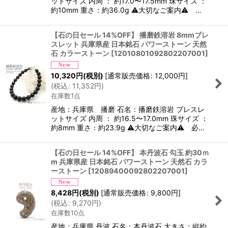
ットサイズ 内周 ： 約17.0〜17.5mm 珠サイズ ：
約10mm 重さ：約36.0g ⚠大切なご案内⚠ …
【石の日セール 14%OFF】 播磨鉄溶岩 8mmブレ
スレット 兵庫県産 日本銘石 パワーストーン 天然
石 カラーストーン
[
12010801092802207001
]
10,320
円
(税別)
[
通常販売価格
:
12,000
円
]
(
税込
:
11,352
円
)
在庫数1点
産地：兵庫県 播磨 石名：播磨鉄溶岩 ブレスレ
ットサイズ 内周 ： 約16.5〜17.0mm 珠サイズ ：
約8mm 重さ：約23.9g ⚠大切なご案内⚠ 必…
【石の日セール 14%OFF】 本丹波石 勾玉 約30ｍ
m 兵庫県産 日本銘石 パワーストーン 天然石 カラ
ーストーン
[
12089400092802207001
]
8,428
円
(税別)
[
通常販売価格
:
9,800
円
]
(
税込
:
9,270
円
)
在庫数10点
産地：兵庫県 丹波 石名：本丹波石 大きさ：縦約