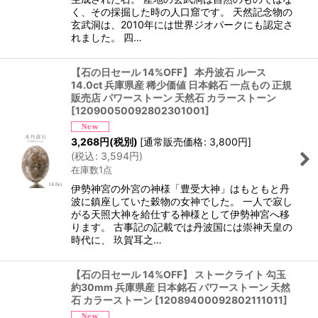
く、その採掘した時の人口窟です。 天然記念物の
玄武洞は、2010年には世界ジオパークにも認定さ
れました。 四…
【石の日セール 14%OFF】 本丹波石 ルース
14.0ct 兵庫県産 稀少価値 日本銘石 一点もの 正規
販売店 パワーストーン 天然石 カラーストーン
[
12090050092802301001
]
3,268
円
(税別)
[
通常販売価格
:
3,800
円
]
(
税込
:
3,594
円
)
在庫数1点
伊勢神宮の外宮の神様「豊受大神」はもともと丹
波に鎮座していた穀物の女神でした。 一人で寂し
がる天照大神を給仕する神様として伊勢神宮へ移
ります。 古事記の記載では丹波国には崇神天皇の
時代に、 玖賀耳之…
【石の日セール 14%OFF】 ストークライト 勾玉
約30mm 兵庫県産 日本銘石 パワーストーン 天然
石 カラーストーン
[
12089400092802111011
]