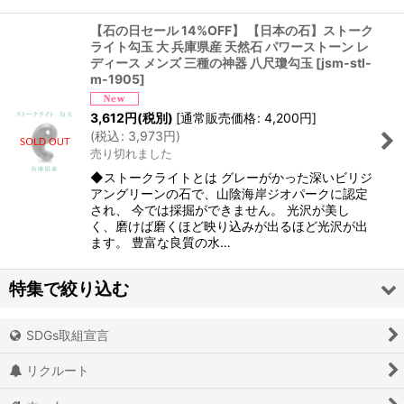
【石の日セール 14%OFF】 【日本の石】ストーク
ライト勾玉 大 兵庫県産 天然石 パワーストーン レ
ディース メンズ 三種の神器 八尺瓊勾玉
[
jsm-stl-
m-1905
]
3,612
円
(税別)
[
通常販売価格
:
4,200
円
]
(
税込
:
3,973
円
)
売り切れました
◆ストークライトとは グレーがかった深いビリジ
アングリーンの石で、山陰海岸ジオパークに認定
され、 今では採掘ができません。 光沢が美し
く、磨けば磨くほど映り込みが出るほど光沢が出
ます。 豊富な良質の水…
特集で絞り込む
SDGs取組宣言
アイオライト
リクルート
アイスクォーツ