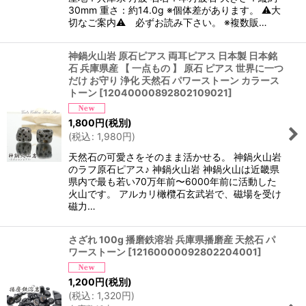
30mm 重さ：約14.0g ※個体差があります。 ⚠大
切なご案内⚠ 必ずお読み下さい。 ※複数販…
神鍋火山岩 原石ピアス 両耳ピアス 日本製 日本銘
石 兵庫県産 【 一点もの 】 原石 ピアス 世界に一つ
だけ お守り 浄化 天然石 パワーストーン カラース
トーン
[
12040000892802109021
]
1,800
円
(税別)
(
税込
:
1,980
円
)
天然石の可愛さをそのまま活かせる。 神鍋火山岩
のラフ原石ピアス♪ 神鍋火山岩 神鍋火山は近畿県
県内で最も若い70万年前〜6000年前に活動した
火山です。 アルカリ橄欖石玄武岩で、磁場を受け
磁力…
さざれ 100g 播磨鉄溶岩 兵庫県播磨産 天然石 パ
ワーストーン
[
12160000092802204001
]
1,200
円
(税別)
(
税込
:
1,320
円
)