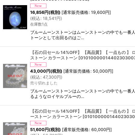
16,856
円
(税別)
[
通常販売価格
:
19,600
円
]
(
税込
:
18,541
円
)
在庫数1点
ブルームーンストーンはムーンストーンの中でも一番人
トーンとして出回るのはご…
【石の日セール 14%OFF】 【高品質】【 一点もの 】
ストーン カラーストーン
[
0101000001440230300
43,000
円
(税別)
[
通常販売価格
:
50,000
円
]
(
税込
:
47,300
円
)
売り切れました
ブルームーンストーンはムーンストーンの中でも一番人
るようなロイヤルブルーの…
【石の日セール 14%OFF】 【高品質】【 一点もの 】 
ーストーン カラーストーン
[
010100000144023030
51,600
円
(税別)
[
通常販売価格
:
60,000
円
]