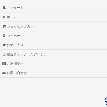
リクルート
アイスクォーツ
ホーム
アイリスクォーツ
ショッピングカート
アクアマリン（藍玉）
マイページ
アグニマニタイト
お気に入り
アゲート（瑪瑙/メノウ）
最近チェックしたアイテム
アズライト（藍銅鉱）
ご利用案内
アゼツライト
お問い合わせ
アパタイト
アフガナイト
アップルグリーンファントム