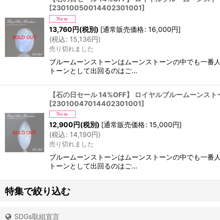
[
23010050014402301001
]
13,760
円
(税別)
[
通常販売価格
:
16,000
円
]
(
税込
:
15,136
円
)
売り切れました
ブルームーンストーンはムーンストーンの中でも一番人
トーンとして出回るのはご…
【石の日セール 14%OFF】 ロイヤルブルームーンストーン 
[
23010047014402301001
]
12,900
円
(税別)
[
通常販売価格
:
15,000
円
]
(
税込
:
14,190
円
)
売り切れました
ブルームーンストーンはムーンストーンの中でも一番人
トーンとして出回るのはご…
特集で絞り込む
SDGs取組宣言
アイオライト