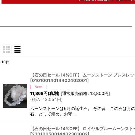
10
件
表示数
:
【石の日セール 14%OFF】 ムーンストーン ブレスレット
[
01010014014402402001
]
並び順
:
11,868
円
(税別)
[
通常販売価格
:
13,800
円
]
(
税込
:
13,054
円
)
ムーンストーンは6月の誕生石。 その昔、この石は月
石」として崇め、お守…
【石の日セール 14%OFF】 ロイヤルブルームーンストーン 
[
23010050014402301002
]