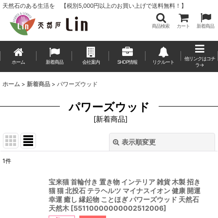
天然石のある生活を 【税別5,000円以上のお買い上げで送料無料！】
商品検索
カート
新着商品
他リンクはコチ
ホーム
新着商品
会社案内
SHOP情報
リクルート
ラ→
ホーム
>
新着商品
>
パワーズウッド
パワーズウッド
[
新着商品
]
表示順変更
閉じる
1
件
表示数
:
宝来猫 首輪付き 置き物 インテリア 雑貨 木製 招き
猫 猫 北投石 テラヘルツ マイナスイオン 健康 開運
並び順
:
幸運 癒し 縁起物 ことほぎ パワーズウッド 天然石
天然木
[
55110000000002512006
]