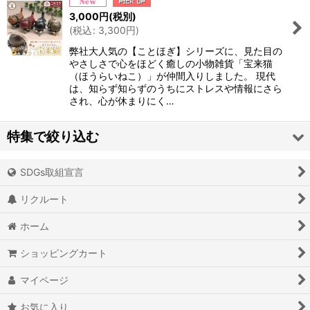
絞り込む
3,000
円
(税別)
(
税込
:
3,300
円
)
弊社大人気の【ことほぎ】シリーズに、見た目の
やさしさで心をほどく癒しの小物雑貨「宝来猫
（ほうらいねこ）」が仲間入りしました。 現代
は、知らず知らずのうちにストレスや情報にさら
され、心が休まりにく…
特集で絞り込む
SDGs取組宣言
アイオライト
リクルート
アイスクォーツ
ホーム
アイリスクォーツ
ショッピングカート
アクアマリン（藍玉）
マイページ
アグニマニタイト
お気に入り