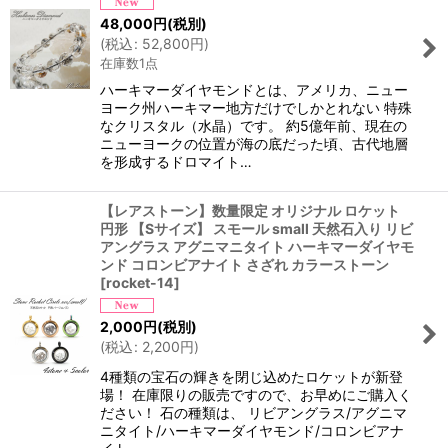
絞り込む
48,000
円
(税別)
(
税込
:
52,800
円
)
在庫数1点
ハーキマーダイヤモンドとは、アメリカ、ニュー
ヨーク州ハーキマー地方だけでしかとれない 特殊
なクリスタル（水晶）です。 約5億年前、現在の
ニューヨークの位置が海の底だった頃、古代地層
を形成するドロマイト…
【レアストーン】数量限定 オリジナル ロケット
円形 【Sサイズ】 スモール small 天然石入り リビ
アングラス アグニマニタイト ハーキマーダイヤモ
ンド コロンビアナイト さざれ カラーストーン
[
rocket-14
]
2,000
円
(税別)
(
税込
:
2,200
円
)
4種類の宝石の輝きを閉じ込めたロケットが新登
場！ 在庫限りの販売ですので、お早めにご購入く
ださい！ 石の種類は、 リビアングラス/アグニマ
ニタイト/ハーキマーダイヤモンド/コロンビアナ