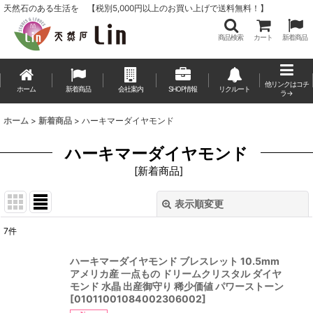
天然石のある生活を 【税別5,000円以上のお買い上げで送料無料！】
商品検索
カート
新着商品
他リンクはコチ
ホーム
新着商品
会社案内
SHOP情報
リクルート
ラ→
ホーム
>
新着商品
>
ハーキマーダイヤモンド
ハーキマーダイヤモンド
[
新着商品
]
表示順変更
閉じる
7
件
表示数
:
ハーキマーダイヤモンド ブレスレット 10.5mm
アメリカ産 一点もの ドリームクリスタル ダイヤ
並び順
:
モンド 水晶 出産御守り 稀少価値 パワーストーン
[
01011001084002306002
]