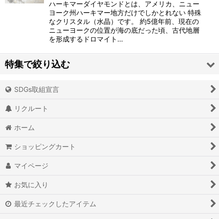
ハーキマーダイヤモンドとは、アメリカ、ニュー
ヨーク州ハーキマー地方だけでしかとれない 特殊
なクリスタル（水晶）です。 約5億年前、現在の
ニューヨークの位置が海の底だった頃、古代地層
を形成するドロマイト…
特集で絞り込む
SDGs取組宣言
アイオライト
リクルート
アイスクォーツ
ホーム
アイリスクォーツ
ショッピングカート
アクアマリン（藍玉）
マイページ
アグニマニタイト
お気に入り
アゲート（瑪瑙/メノウ）
最近チェックしたアイテム
アズライト（藍銅鉱）