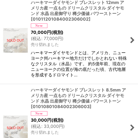
ハーキマーダイヤモンド ブレスレット 12mm ア
メリカ産 一点もの ドリームクリスタル ダイヤモ
ンド 水晶 出産御守り 稀少価値 パワーストーン
[
01011201084002306002
]
70,000
円
(税別)
(
税込
:
77,000
円
)
売り切れました
ハーキマーダイヤモンドとは、アメリカ、ニュー
ヨーク州ハーキマー地方だけでしかとれない 特殊
なクリスタル（水晶）です。 約5億年前、現在の
ニューヨークの位置が海の底だった頃、古代地層
を形成するドロマイト…
ハーキマーダイヤモンド ブレスレット 8.5mm ア
メリカ産 一点もの ドリームクリスタル ダイヤモ
ンド 水晶 出産御守り 稀少価値 パワーストーン
[
01010801084002306003
]
30,000
円
(税別)
(
税込
:
33,000
円
)
売り切れました