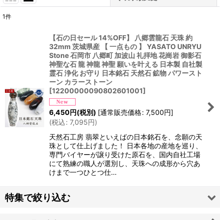
1
件
表示数
:
【石の日セール 14%OFF】 八郷雲龍石 天珠 約
32mm 茨城県産 【 一点もの 】 YASATO UNRYU
並び順
:
Stone 石岡市 八郷町 加波山 礼拝地 花崗岩 御影石
神聖な石 龍 神龍 神聖 願いを叶える 日本製 自社製
霊石 浄化 お守り 日本銘石 天然石 鉱物 パワースト
絞り込む
ーン カラーストーン
[
12200000090802601001
]
6,450
円
(税別)
[
通常販売価格
:
7,500
円
]
(
税込
:
7,095
円
)
天然石工房 翡翠といえばの日本銘石を、念願の天
珠として仕上げました！ 日本各地の産地を巡り、
専門バイヤーが譲り受けた原石を、国内自社工場
にて熟練の職人が選別し、天珠への成形から穴あ
けまで一つひとつ仕…
特集で絞り込む