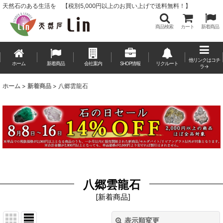
天然石のある生活を 【税別5,000円以上のお買い上げで送料無料！】
商品検索
カート
新着商品
他リンクはコチ
ホーム
新着商品
会社案内
SHOP情報
リクルート
ラ→
ホーム
>
新着商品
>
八郷雲龍石
八郷雲龍石
[
新着商品
]
表示順変更
閉じる