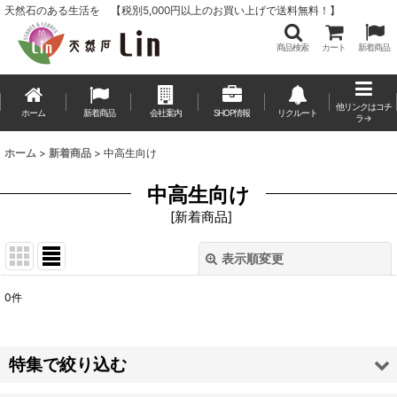
天然石のある生活を 【税別5,000円以上のお買い上げで送料無料！】
商品検索
カート
新着商品
他リンクはコチ
ホーム
新着商品
会社案内
SHOP情報
リクルート
ラ→
ホーム
>
新着商品
>
中高生向け
中高生向け
[
新着商品
]
表示順変更
閉じる
0
件
表示数
:
並び順
:
特集で絞り込む