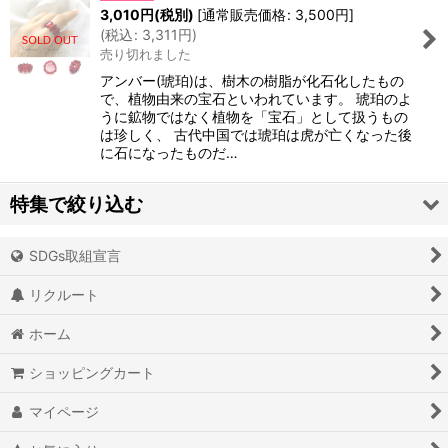
3,010
円
(税別)
[
通常販売価格
:
3,500
円
]
(
税込
:
3,311
円
)
売り切れました
アンバー(琥珀)は、樹木の樹脂が化石化したもの
で、植物由来の宝石といわれています。 琥珀のよ
うに鉱物ではなく植物を「宝石」として扱うもの
は珍しく、 古代中国では琥珀は虎が亡くなった後
に石になったものだ…
特集で絞り込む
SDGs取組宣言
アイオライト
リクルート
アイスクォーツ
ホーム
アイリスクォーツ
ショッピングカート
アクアマリン（藍玉）
マイページ
アグニマニタイト