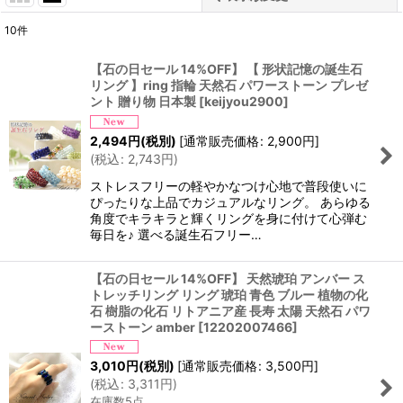
10
件
表示数
:
【石の日セール 14%OFF】 【 形状記憶の誕生石
リング 】ring 指輪 天然石 パワーストーン プレゼ
並び順
:
ント 贈り物 日本製
[
keijyou2900
]
2,494
円
(税別)
[
通常販売価格
:
2,900
円
]
絞り込む
(
税込
:
2,743
円
)
ストレスフリーの軽やかなつけ心地で普段使いに
ぴったりな上品でカジュアルなリング。 あらゆる
角度でキラキラと輝くリングを身に付けて心弾む
毎日を♪ 選べる誕生石フリー…
【石の日セール 14%OFF】 天然琥珀 アンバー ス
トレッチリング リング 琥珀 青色 ブルー 植物の化
石 樹脂の化石 リトアニア産 長寿 太陽 天然石 パワ
ーストーン amber
[
12202007466
]
3,010
円
(税別)
[
通常販売価格
:
3,500
円
]
(
税込
:
3,311
円
)
在庫数5点