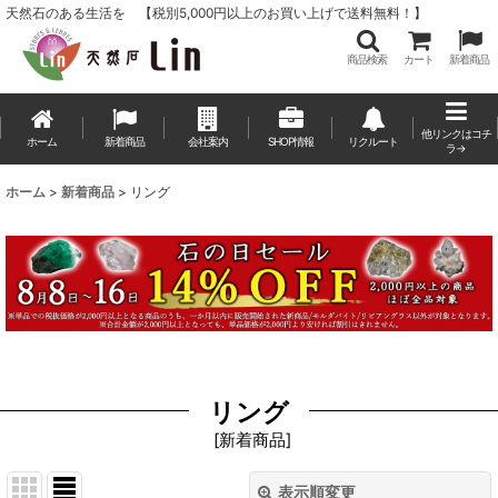
天然石のある生活を 【税別5,000円以上のお買い上げで送料無料！】
商品検索
カート
新着商品
他リンクはコチ
ホーム
新着商品
会社案内
SHOP情報
リクルート
ラ→
ホーム
>
新着商品
>
リング
リング
[
新着商品
]
表示順変更
閉じる