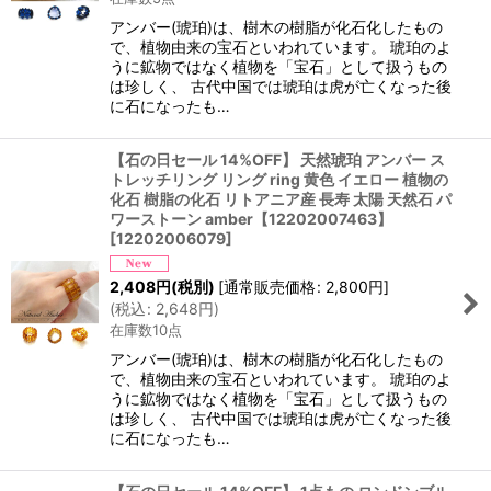
アンバー(琥珀)は、樹木の樹脂が化石化したもの
で、植物由来の宝石といわれています。 琥珀のよ
うに鉱物ではなく植物を「宝石」として扱うもの
は珍しく、 古代中国では琥珀は虎が亡くなった後
に石になったも…
【石の日セール 14%OFF】 天然琥珀 アンバー ス
トレッチリング リング ring 黄色 イエロー 植物の
化石 樹脂の化石 リトアニア産 長寿 太陽 天然石 パ
ワーストーン amber【12202007463】
[
12202006079
]
2,408
円
(税別)
[
通常販売価格
:
2,800
円
]
(
税込
:
2,648
円
)
在庫数10点
アンバー(琥珀)は、樹木の樹脂が化石化したもの
で、植物由来の宝石といわれています。 琥珀のよ
うに鉱物ではなく植物を「宝石」として扱うもの
は珍しく、 古代中国では琥珀は虎が亡くなった後
に石になったも…