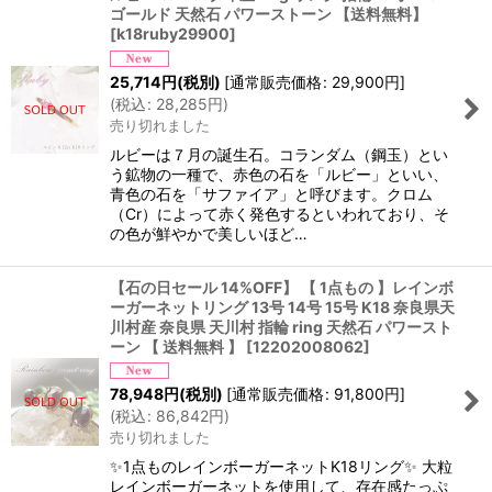
ゴールド 天然石 パワーストーン 【送料無料】
[
k18ruby29900
]
25,714
円
(税別)
[
通常販売価格
:
29,900
円
]
(
税込
:
28,285
円
)
売り切れました
ルビーは７月の誕生石。コランダム（鋼玉）とい
う鉱物の一種で、赤色の石を「ルビー」といい、
青色の石を「サファイア」と呼びます。クロム
（Cr）によって赤く発色するといわれており、そ
の色が鮮やかで美しいほど…
【石の日セール 14%OFF】 【 1点もの 】レインボ
ーガーネットリング 13号 14号 15号 K18 奈良県天
川村産 奈良県 天川村 指輪 ring 天然石 パワースト
ーン 【 送料無料 】
[
12202008062
]
78,948
円
(税別)
[
通常販売価格
:
91,800
円
]
(
税込
:
86,842
円
)
売り切れました
✨1点ものレインボーガーネットK18リング✨ 大粒
レインボーガーネットを使用して、存在感たっぷ