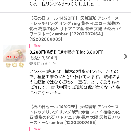
りの一粒リングをおつくりしました♪ …
【石の日セール 14%OFF】 天然琥珀 アンバー ス
トレッチリング リング ring 黄色 イエロー 植物の
化石 樹脂の化石 リトアニア産 長寿 太陽 天然石 パ
ワーストーン amber【12202007464】
[
12202006083
]
3,268
円
(税別)
[
通常販売価格
:
3,800
円
]
(
税込
:
3,594
円
)
売り切れました
アンバー(琥珀)は、樹木の樹脂が化石化したもの
で、植物由来の宝石といわれています。 琥珀のよ
うに鉱物ではなく植物を「宝石」として扱うもの
は珍しく、 古代中国では琥珀は虎が亡くなった後
に石になったも…
【石の日セール 14%OFF】 天然琥珀 アンバー ス
トレッチリング リング 琥珀 赤色 レッド 植物の化
石 樹脂の化石 リトアニア産 長寿 太陽 天然石 パワ
ーストーン amber
[
12202007465
]