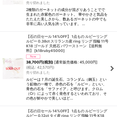
売り切れました
2種類のガーネットの成分が混ざりあうことでで
生まれた赤紫色のガーネット。 華やかさと気品を
たたえた美しさから、数あるガーネットの中でも
非常に高い人気を誇っています。 …
【石の日セール 14%OFF】 1点もの ルビーリング
ルビー 0.38ct スリランカ産 ring リング 指輪 11号
K18 ゴールド 天然石 パワーストーン 【送料無
料】
[
k18ruby45000
]
38,700
円
(税別)
[
通常販売価格
:
45,000
円
]
(
税込
:
42,570
円
)
売り切れました
ルビーは７月の誕生石。コランダム（鋼玉）とい
う鉱物の一種で、赤色の石を「ルビー」といい、
青色の石を「サファイア」と呼びます。クロム
（Cr）によって赤く発色するといわれており、そ
の色が鮮やかで美しいほど…
【石の日セール 14%OFF】 1点もの ルビーリング
ルビー 0.12ct タイ産 ring リング 指輪 11号 K18