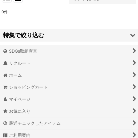
0
件
表示数
:
並び順
:
特集で絞り込む
絞り込む
SDGs取組宣言
アイオライト
リクルート
アイスクォーツ
ホーム
アイリスクォーツ
ショッピングカート
アクアマリン（藍玉）
マイページ
アグニマニタイト
お気に入り
アゲート（瑪瑙/メノウ）
最近チェックしたアイテム
アズライト（藍銅鉱）
ご利用案内