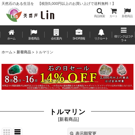
天然石のある生活を 【税別5,000円以上のお買い上げで送料無料！】
商品検索
カート
新着商品
他リンクはコチ
ホーム
新着商品
会社案内
SHOP情報
リクルート
ラ→
ホーム
>
新着商品
>
トルマリン
トルマリン
[
新着商品
]
表示順変更
閉じる