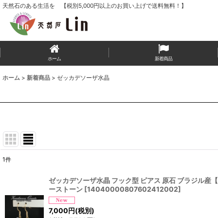
天然石のある生活を 【税別5,000円以上のお買い上げで送料無料！】
ホーム
新着商品
ホーム
>
新着商品
>
ゼッカデソーザ水晶
1
件
表示数
:
ゼッカデソーザ水晶 フック型 ピアス 原石 ブラジル産【 一点
ーストーン
[
14040000807602412002
]
並び順
:
7,000
円
(税別)