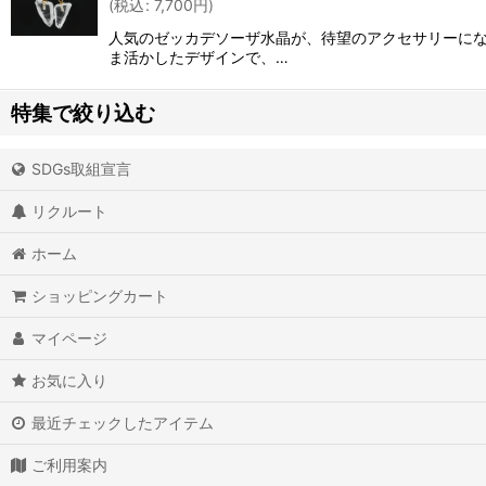
(
税込
:
7,700
円
)
人気のゼッカデソーザ水晶が、待望のアクセサリーにな
ま活かしたデザインで、…
特集で絞り込む
SDGs取組宣言
アイオライト
リクルート
アイスクォーツ
ホーム
アイリスクォーツ
ショッピングカート
アクアマリン（藍玉）
マイページ
アグニマニタイト
お気に入り
アゲート（瑪瑙/メノウ）
最近チェックしたアイテム
アズライト（藍銅鉱）
ご利用案内