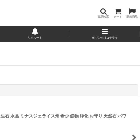
商品検索
カート
新着商品
リクルート
他リンクはコチラ→
閉じる
月誕生石 水晶 ミナスジェライス州 希少 鉱物 浄化 お守り 天然石 パワ