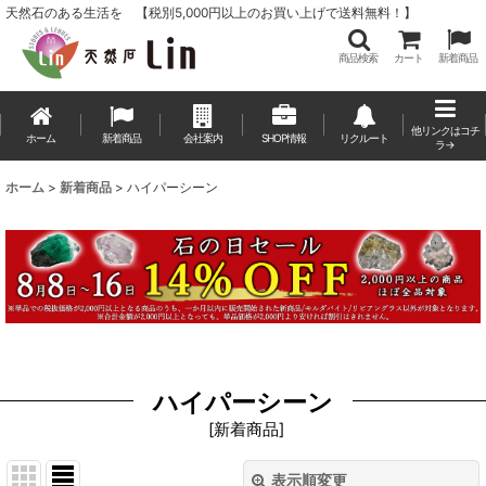
天然石のある生活を 【税別5,000円以上のお買い上げで送料無料！】
商品検索
カート
新着商品
他リンクはコチ
ホーム
新着商品
会社案内
SHOP情報
リクルート
ラ→
ホーム
>
新着商品
>
ハイパーシーン
ハイパーシーン
[
新着商品
]
表示順変更
閉じる