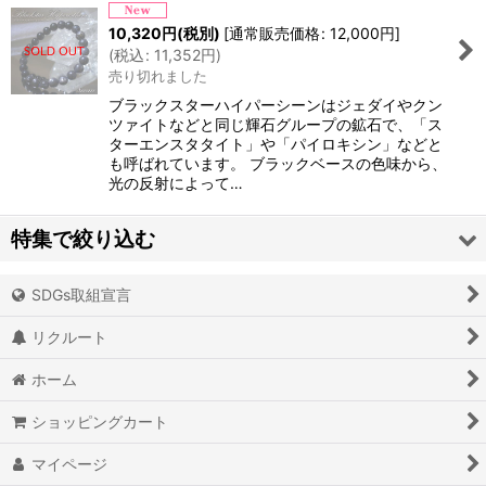
10,320
円
(税別)
[
通常販売価格
:
12,000
円
]
(
税込
:
11,352
円
)
売り切れました
ブラックスターハイパーシーンはジェダイやクン
ツァイトなどと同じ輝石グループの鉱石で、「ス
ターエンスタタイト」や「パイロキシン」などと
も呼ばれています。 ブラックベースの色味から、
光の反射によって…
特集で絞り込む
SDGs取組宣言
アイオライト
リクルート
アイスクォーツ
ホーム
アイリスクォーツ
ショッピングカート
アクアマリン（藍玉）
マイページ
アグニマニタイト