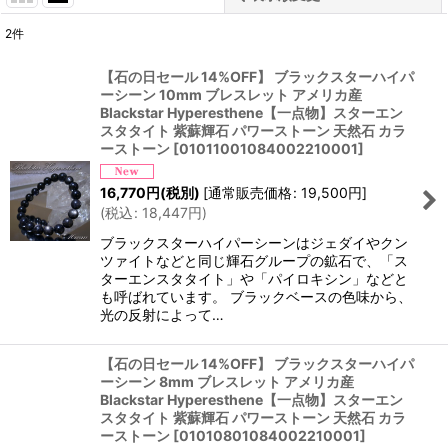
2
件
表示数
:
【石の日セール 14%OFF】 ブラックスターハイパ
ーシーン 10mm ブレスレット アメリカ産
並び順
:
Blackstar Hyperesthene【一点物】スターエン
スタタイト 紫蘇輝石 パワーストーン 天然石 カラ
ーストーン
[
01011001084002210001
]
絞り込む
16,770
円
(税別)
[
通常販売価格
:
19,500
円
]
(
税込
:
18,447
円
)
ブラックスターハイパーシーンはジェダイやクン
ツァイトなどと同じ輝石グループの鉱石で、「ス
ターエンスタタイト」や「パイロキシン」などと
も呼ばれています。 ブラックベースの色味から、
光の反射によって…
【石の日セール 14%OFF】 ブラックスターハイパ
ーシーン 8mm ブレスレット アメリカ産
Blackstar Hyperesthene【一点物】スターエン
スタタイト 紫蘇輝石 パワーストーン 天然石 カラ
ーストーン
[
01010801084002210001
]