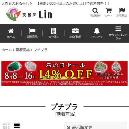
天然石のある生活を 【税別5,000円以上のお買い上げで送料無料！】
商品検索
カート
新着商品
他リンクはコチ
ホーム
新着商品
会社案内
SHOP情報
リクルート
ラ→
ホーム
>
新着商品
>
プチプラ
プチプラ
[
新着商品
]
表示順変更
閉じる