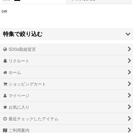
0
件
表示数
:
並び順
:
特集で絞り込む
絞り込む
SDGs取組宣言
アイオライト
リクルート
アイスクォーツ
ホーム
アイリスクォーツ
ショッピングカート
アクアマリン（藍玉）
マイページ
アグニマニタイト
お気に入り
アゲート（瑪瑙/メノウ）
最近チェックしたアイテム
アズライト（藍銅鉱）
ご利用案内