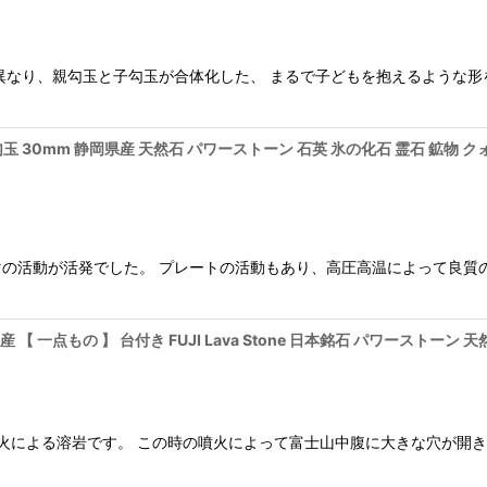
なり、親勾玉と子勾玉が合体化した、 まるで子どもを抱えるような形を
勾玉 30mm 静岡県産 天然石 パワーストーン 石英 氷の化石 霊石 鉱物 
の活動が活発でした。 プレートの活動もあり、高圧高温によって良質
【 一点もの 】 台付き FUJI Lava Stone 日本銘石 パワーストーン
噴火による溶岩です。 この時の噴火によって富士山中腹に大きな穴が開きまし