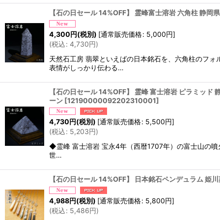
【石の日セール 14%OFF】 霊峰富士溶岩 六角柱 静岡県産 
4,300
円
(税別)
[
通常販売価格
:
5,000
円
]
(
税込
:
4,730
円
)
天然石工房 翡翠といえばの日本銘石を、六角柱のフォ
表情がしっかり伝わる…
【石の日セール 14%OFF】 霊峰 富士溶岩 ピラミッド 静
ーン
[
12190000092202310001
]
4,730
円
(税別)
[
通常販売価格
:
5,500
円
]
(
税込
:
5,203
円
)
◆霊峰 富士溶岩 宝永4年（西暦1707年）の富士山の
世…
【石の日セール 14%OFF】 日本銘石ペンデュラム 姫
4,988
円
(税別)
[
通常販売価格
:
5,800
円
]
(
税込
:
5,486
円
)