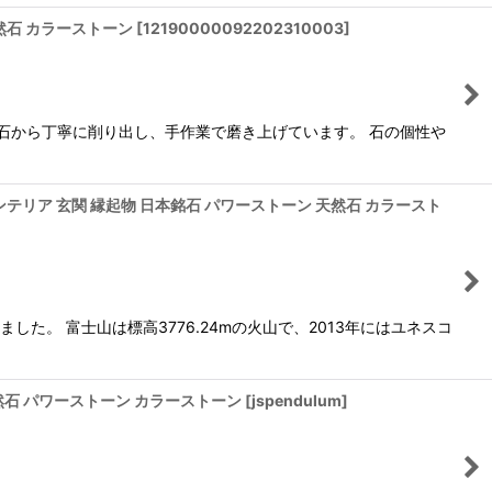
 天然石 カラーストーン
[
12190000092202310003
]
石から丁寧に削り出し、手作業で磨き上げています。 石の個性や
り インテリア 玄関 縁起物 日本銘石 パワーストーン 天然石 カラースト
た。 富士山は標高3776.24mの火山で、2013年にはユネスコ
天然石 パワーストーン カラーストーン
[
jspendulum
]