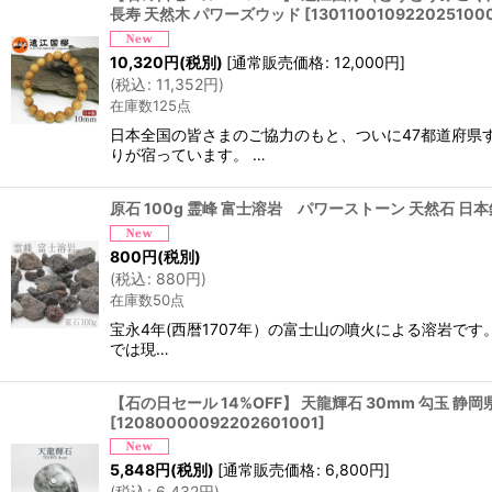
長寿 天然木 パワーズウッド
[
130110010922025100
10,320
円
(税別)
[
通常販売価格
:
12,000
円
]
(
税込
:
11,352
円
)
在庫数125点
日本全国の皆さまのご協力のもと、ついに47都道府県
りが宿っています。 …
原石 100g 霊峰 富士溶岩 パワーストーン 天然石 日本銘石
800
円
(税別)
(
税込
:
880
円
)
在庫数50点
宝永4年(西暦1707年）の富士山の噴火による溶岩です
では現…
【石の日セール 14%OFF】 天龍輝石 30mm 勾玉 静岡
[
12080000092202601001
]
5,848
円
(税別)
[
通常販売価格
:
6,800
円
]
(
税込
:
6,432
円
)