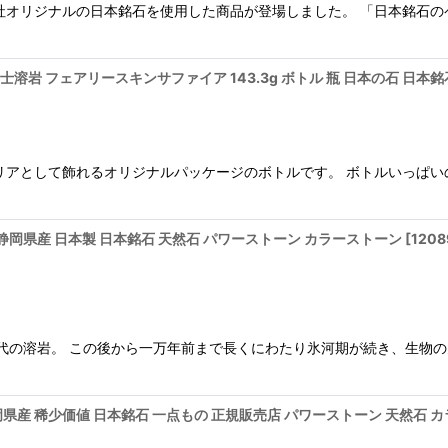
社オリジナルの日本銘石を使用した商品が登場しました。 「日本銘石
溶岩 フェアリースキンサファイア 143.3g ボトル 瓶 日本の石 日本
リアとして飾れるオリジナルパッケージのボトルです。 ボトルいっぱい
m 静岡県産 日本製 日本銘石 天然石 パワーストーン カラーストーン
[
1208
だ時代の溶岩。 この後から一万年前まで長くにわたり氷河期が続き、生物
t 静岡県産 稀少価値 日本銘石 一点もの 正規販売店 パワーストーン 天然石