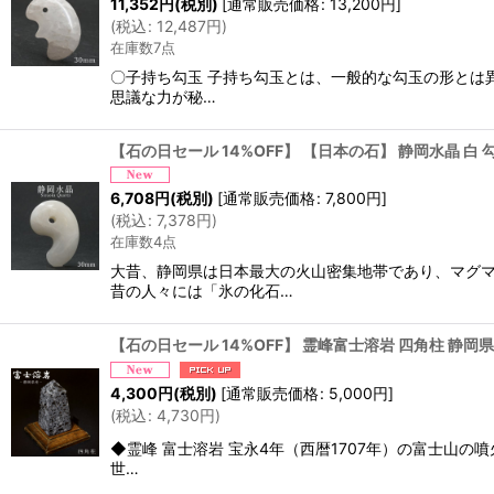
11,352
円
(税別)
[
通常販売価格
:
13,200
円
]
(
税込
:
12,487
円
)
在庫数7点
〇子持ち勾玉 子持ち勾玉とは、一般的な勾玉の形とは異
思議な力が秘…
【石の日セール 14%OFF】 【日本の石】 静岡水晶 白 
6,708
円
(税別)
[
通常販売価格
:
7,800
円
]
(
税込
:
7,378
円
)
在庫数4点
大昔、静岡県は日本最大の火山密集地帯であり、マグマ
昔の人々には「氷の化石…
【石の日セール 14%OFF】 霊峰富士溶岩 四角柱 静岡県産 
4,300
円
(税別)
[
通常販売価格
:
5,000
円
]
(
税込
:
4,730
円
)
◆霊峰 富士溶岩 宝永4年（西暦1707年）の富士山の
世…