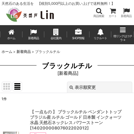
天然石のある生活を 【税別5,000円以上のお買い上げで送料無料！】
商品検索
カート
新着商品
他リンクはコチ
ホーム
新着商品
会社案内
SHOP情報
リクルート
ラ→
ホーム
>
新着商品
>
ブラックルチル
ブラックルチル
[
新着商品
]
表示順変更
閉じる
1
件
表示数
:
【 一点もの 】 ブラックルチル ペンダントトップ
ブラジル産 ルチル ゴールド 日本製 インクォーツ
並び順
:
水晶 天然石ネックレス パワーストーン
[
14020000807602202012
]