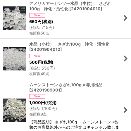
アメリカアーカンソー水晶（中粒） さざれ
100g 浄化・活性化
[
24201904010
]
650
円
(税別)
(
税込
:
715
円
)
在庫数50点
水晶（小粒） さざれ100g 浄化・活性化
[
24201904012
]
500
円
(税別)
(
税込
:
550
円
)
在庫数49点
ムーンストーン さざれ100g ※専用出品
[
24201909001
]
1,000
円
(税別)
(
税込
:
1,100
円
)
在庫数9点
【商品説明】 さざれ100g ・ムーンストーン ※対
象のお客様以外からのご注文はキャンセル致しま