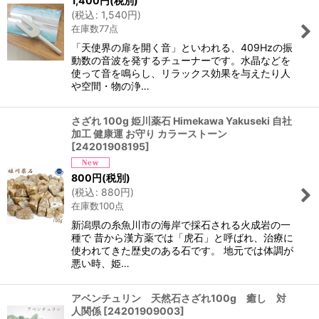
1,400
円
(税別)
(
税込
:
1,540
円
)
在庫数77点
「天使界の扉を開く音」といわれる、409Hzの振
動数の音波を発するチューナーです。水晶などを
使って音を鳴らし、リラックス効果を与えたり人
や空間・物の浄…
さざれ 100g 姫川薬石 Himekawa Yakuseki 自社
加工 健康運 お守り カラーストーン
[
24201908195
]
800
円
(税別)
(
税込
:
880
円
)
在庫数100点
新潟県の糸魚川市の海岸で採石される火成岩の一
種で 昔から漢方薬では「虎石」と呼ばれ、治療に
使われてきた歴史のある石です。 地元では体調が
悪い時、姫…
アベンチュリン 天然石さざれ100g 癒し 対
人関係
[
24201909003
]