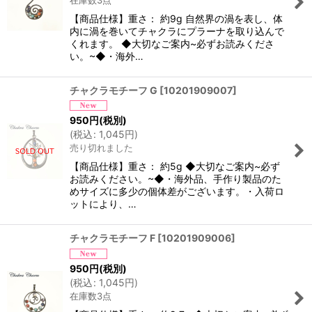
【商品仕様】重さ： 約9g 自然界の渦を表し、体
内に渦を巻いてチャクラにプラーナを取り込んで
くれます。 ◆大切なご案内~必ずお読みくださ
い。~◆・海外…
チャクラモチーフ G
[
10201909007
]
950
円
(税別)
(
税込
:
1,045
円
)
売り切れました
【商品仕様】重さ： 約5g ◆大切なご案内~必ず
お読みください。~◆・海外品、手作り製品のた
めサイズに多少の個体差がございます。・入荷ロ
ットにより、…
チャクラモチーフ F
[
10201909006
]
950
円
(税別)
(
税込
:
1,045
円
)
在庫数3点