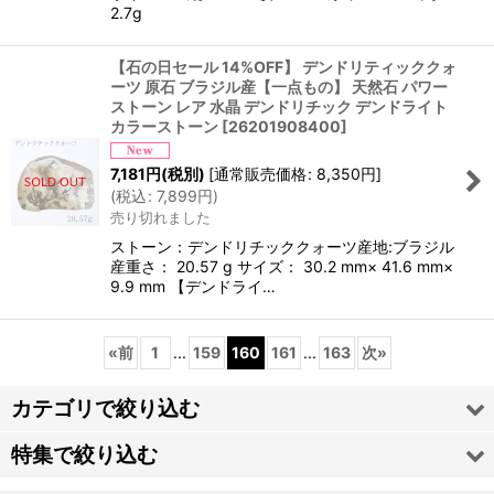
2.7g
【石の日セール 14%OFF】 デンドリティッククォ
ーツ 原石 ブラジル産【一点もの】 天然石 パワー
ストーン レア 水晶 デンドリチック デンドライト
カラーストーン
[
26201908400
]
7,181
円
(税別)
[
通常販売価格
:
8,350
円
]
(
税込
:
7,899
円
)
売り切れました
ストーン：デンドリチッククォーツ産地:ブラジル
産重さ： 20.57 g サイズ： 30.2 mm× 41.6 mm×
9.9 mm 【デンドライ…
«
前
1
...
159
160
161
...
163
次
»
カテゴリで絞り込む
特集で絞り込む
日本銘石