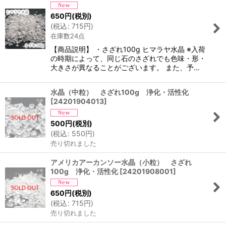
650
円
(税別)
(
税込
:
715
円
)
在庫数24点
【商品説明】 ・さざれ100g ヒマラヤ水晶 ※入荷
の時期によって、同じ石のさざれでも色味・形・
大きさが異なることがございます。 また、予…
水晶（中粒） さざれ100g 浄化・活性化
[
24201904013
]
500
円
(税別)
(
税込
:
550
円
)
売り切れました
アメリカアーカンソー水晶（小粒） さざれ
100g 浄化・活性化
[
24201908001
]
650
円
(税別)
(
税込
:
715
円
)
売り切れました