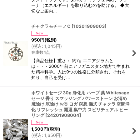
ーナ（エネルギー）を取り込むのを助ける。 ◆大
切なご案内…
チャクラモチーフ C
[
10201909003
]
950
円
(税別)
(
税込
:
1,045
円
)
在庫数4点
【商品仕様】重さ： 約7g エニアグラムと
は・・・2000年前にアフガニスタン地方で生まれ
た精神科学。人は9つの性格に分類され、それを
知り、自己を受け…
ホワイトセージ 30g 浄化用 ハーブ 葉 Whitesage
セージ 香り スマッジング パワーストーン お清め
魔除け 厄除け お香 ヨガ 瞑想 儀式 チャクラ 空間浄
化 リフレッシュ 開運 集中力 スピリチュアル ヒー
リング
[
24201908004
]
1,500
円
(税別)
(
税込
:
1,650
円
)