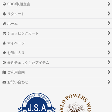
SDGs取組宣言
アイオライト
パワーズウッド
リクルート
アイスクォーツ
バースデーウッド
ホーム
アイリスクォーツ
原石
ショッピングカート
アクアマリン（藍玉）
隕石
マイページ
アグニマニタイト
ルース
お気に入り
アゲート（瑪瑙/メノウ）
日本銘石ルース
最近チェックしたアイテム
アズライト（藍銅鉱）
日本銘石原石
ご利用案内
アゼツライト
勾玉
お問い合わせ
アパタイト
健康ストーン
アフガナイト
レアブレスレット