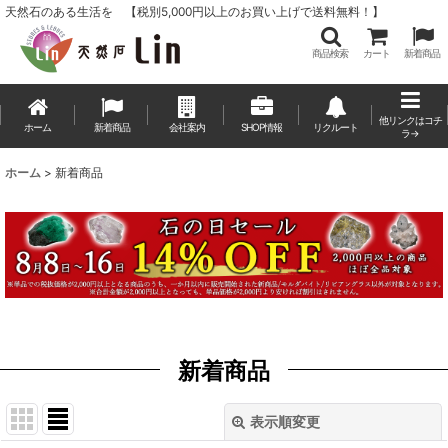
天然石のある生活を 【税別5,000円以上のお買い上げで送料無料！】
商品検索
カート
新着商品
他リンクはコチ
ホーム
新着商品
会社案内
SHOP情報
リクルート
ラ→
ホーム
>
新着商品
新着商品
表示順変更
閉じる