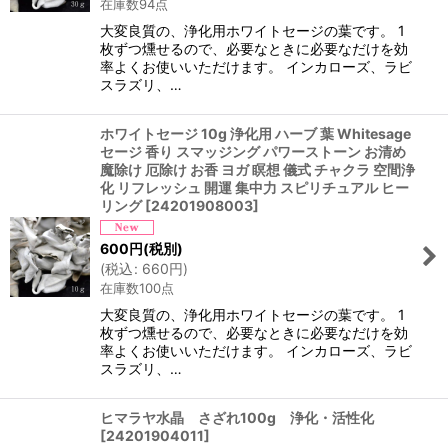
在庫数94点
大変良質の、浄化用ホワイトセージの葉です。 1
枚ずつ燻せるので、必要なときに必要なだけを効
率よくお使いいただけます。 インカローズ、ラビ
スラズリ、…
ホワイトセージ 10g 浄化用 ハーブ 葉 Whitesage
セージ 香り スマッジング パワーストーン お清め
魔除け 厄除け お香 ヨガ 瞑想 儀式 チャクラ 空間浄
化 リフレッシュ 開運 集中力 スピリチュアル ヒー
リング
[
24201908003
]
600
円
(税別)
(
税込
:
660
円
)
在庫数100点
大変良質の、浄化用ホワイトセージの葉です。 1
枚ずつ燻せるので、必要なときに必要なだけを効
率よくお使いいただけます。 インカローズ、ラビ
スラズリ、…
ヒマラヤ水晶 さざれ100g 浄化・活性化
[
24201904011
]