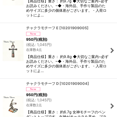
【商品仕様】重さ： 約9.7g ◆大切なご案内~必ず
お読みください。~◆・海外品、手作り製品のた
めサイズに多少の個体差がございます。・入荷ロ
ットによ…
チャクラモチーフ E
[
10201909005
]
950
円
(税別)
(
税込
:
1,045
円
)
在庫数4点
【商品仕様】重さ： 約9.8g ◆大切なご案内~必ず
お読みください。~◆・海外品、手作り製品のた
めサイズに多少の個体差がございます。・入荷ロ
ットによ…
チャクラモチーフ D
[
10201909004
]
950
円
(税別)
(
税込
:
1,045
円
)
在庫数2点
【商品仕様】重さ： 約6.7g 女神モチーフのペン
ダントトップです。女神がチャクラを高め、プラ