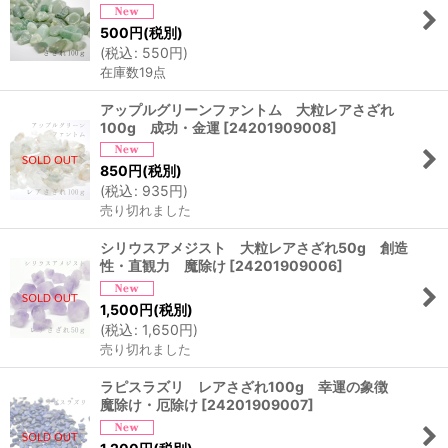
500
円
(税別)
(
税込
:
550
円
)
在庫数19点
アップルグリーンファントム 大粒レアさざれ
100g 成功・金運
[
24201909008
]
850
円
(税別)
(
税込
:
935
円
)
売り切れました
シリウスアメジスト 大粒レアさざれ50g 創造
性・直観力 魔除け
[
24201909006
]
1,500
円
(税別)
(
税込
:
1,650
円
)
売り切れました
ラピスラズリ レアさざれ100g 幸運の象徴
魔除け・厄除け
[
24201909007
]