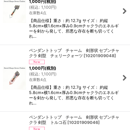
1,000
円
(税別)
(
税込
:
1,100
円
)
在庫数4点
【商品仕様】重さ：約 12.7g サイズ： 約縦
5.8cm×横1.6cm×厚み0.9cmチャクラのエネルギ
ーを剣から発して、邪悪な存在を断ち切ってく
れ…
ペンダントトップ チャーム 剣形状 セブンチャ
クラ 剣型 チェリークォーツ
[
10201909048
]
1,000
円
(税別)
(
税込
:
1,100
円
)
在庫数4点
【商品仕様】重さ：約 12.7g サイズ： 約縦
5.8cm×横1.6cm×厚み0.9cmチャクラのエネルギ
ーを剣から発して、邪悪な存在を断ち切ってく
れ…
ペンダントトップ チャーム 剣形状 セブンチャ
クラ 剣型 トルコ石
[
10201909046
]