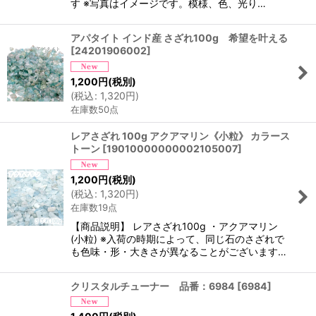
す ※写真はイメージです。模様、色、光り…
アパタイト インド産 さざれ100g 希望を叶える
[
24201906002
]
1,200
円
(税別)
(
税込
:
1,320
円
)
在庫数50点
レアさざれ 100g アクアマリン《小粒》 カラース
トーン
[
19010000000002105007
]
1,200
円
(税別)
(
税込
:
1,320
円
)
在庫数19点
【商品説明】 レアさざれ100g ・アクアマリン
(小粒) ※入荷の時期によって、同じ石のさざれで
も色味・形・大きさが異なることがございます…
クリスタルチューナー 品番：6984
[
6984
]