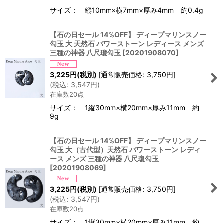
サイズ： 縦10mm×横7mm×厚み4mm 約0.4g
【石の日セール 14%OFF】 ディープマリンスノー
勾玉 大 天然石 パワーストーン レディース メンズ
三種の神器 八尺瓊勾玉
[
20201908070
]
3,225
円
(税別)
[
通常販売価格
:
3,750
円
]
(
税込
:
3,547
円
)
在庫数20点
サイズ： 1縦30mm×横20mm×厚み11mm 約
9g
【石の日セール 14%OFF】 ディープマリンスノー
勾玉 大（古代型）天然石 パワーストーン レディ
ース メンズ 三種の神器 八尺瓊勾玉
[
20201908069
]
3,225
円
(税別)
[
通常販売価格
:
3,750
円
]
(
税込
:
3,547
円
)
在庫数20点
サイズ： 1縦30mm×横20mm×厚み11mm 約