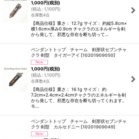
1,000
円
(税別)
(
税込
:
1,100
円
)
在庫数4点
【商品仕様】重さ： 12.7g サイズ： 約縦5.8cm×
横1.6cm×厚み0.9cm チャクラのエネルギーを剣
から発して、邪悪な存在を断ち切って…
ペンダントトップ チャーム 剣形状セブンチャ
クラ 剣型 タイガーアイ
[
10201909050
]
1,000
円
(税別)
(
税込
:
1,100
円
)
在庫数4点
【商品仕様】重さ： 16.1g サイズ： 約
7.2cm×2.4cm×2.4cmチャクラのエネルギーを剣
から発して、邪悪な存在を断ち切ってくれます。
モ…
ペンダントトップ チャーム 剣形状セブンチャ
クラ 剣型 カルセドニー
[
10201909049
]