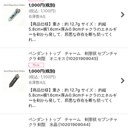
1,000
円
(税別)
(
税込
:
1,100
円
)
在庫数4点
【商品仕様】重さ：約 12.7g サイズ： 約縦
5.8cm×横1.6cm×厚み0.9cmチャクラのエネルギ
ーを剣から発して、邪悪な存在を断ち切ってく
れ…
ペンダントトップ チャーム 剣形状 セブンチャ
クラ 剣型 オニキス
[
10201909045
]
1,000
円
(税別)
(
税込
:
1,100
円
)
在庫数4点
【商品仕様】重さ：約 12.7g サイズ： 約縦
5.8cm×横1.6cm×厚み0.9cmチャクラのエネルギ
ーを剣から発して、邪悪な存在を断ち切ってく
れ…
ペンダントトップ チャーム 剣形状 セブンチャ
クラ 剣型 水晶
[
10201909044
]