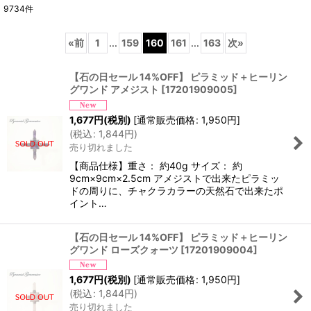
9734
件
表示数
:
«
前
1
...
159
160
161
...
163
次
»
並び順
:
【石の日セール 14%OFF】 ピラミッド＋ヒーリン
グワンド アメジスト
[
17201909005
]
絞り込む
1,677
円
(税別)
[
通常販売価格
:
1,950
円
]
(
税込
:
1,844
円
)
売り切れました
【商品仕様】重さ： 約40g サイズ： 約
9cm×9cm×2.5cm アメジストで出来たピラミッ
ドの周りに、チャクラカラーの天然石で出来たポ
イント…
【石の日セール 14%OFF】 ピラミッド＋ヒーリン
グワンド ローズクォーツ
[
17201909004
]
1,677
円
(税別)
[
通常販売価格
:
1,950
円
]
(
税込
:
1,844
円
)
売り切れました