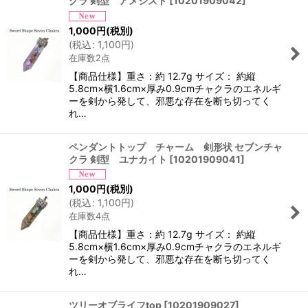
クラ 剣型 アメジスト
[
10201909042
]
1,000
円
(税別)
(
税込
:
1,100
円
)
在庫数2点
【商品仕様】重さ：約 12.7g サイズ： 約縦
5.8cm×横1.6cm×厚み0.9cmチャクラのエネルギ
ーを剣から発して、邪悪な存在を断ち切ってく
れ…
ペンダントトップ チャーム 剣形状 セブンチャ
クラ 剣型 ユナカイト
[
10201909041
]
1,000
円
(税別)
(
税込
:
1,100
円
)
在庫数4点
【商品仕様】重さ：約 12.7g サイズ： 約縦
5.8cm×横1.6cm×厚み0.9cmチャクラのエネルギ
ーを剣から発して、邪悪な存在を断ち切ってく
れ…
ツリーオブライフtop
[
10201909027
]