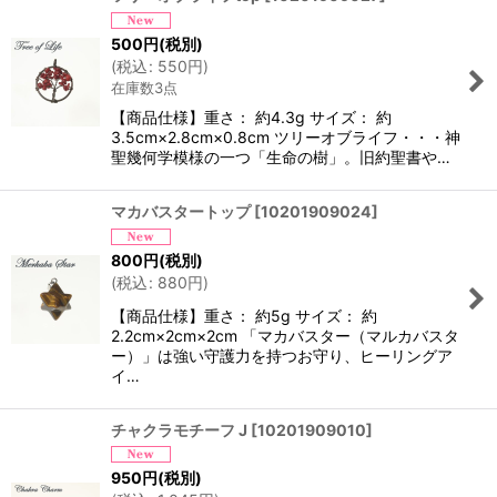
500
円
(税別)
(
税込
:
550
円
)
在庫数3点
【商品仕様】重さ： 約4.3g サイズ： 約
3.5cm×2.8cm×0.8cm ツリーオブライフ・・・神
聖幾何学模様の一つ「生命の樹」。旧約聖書や…
マカバスタートップ
[
10201909024
]
800
円
(税別)
(
税込
:
880
円
)
【商品仕様】重さ： 約5g サイズ： 約
2.2cm×2cm×2cm 「マカバスター（マルカバスタ
ー）」は強い守護力を持つお守り、ヒーリングア
イ…
チャクラモチーフ J
[
10201909010
]
950
円
(税別)