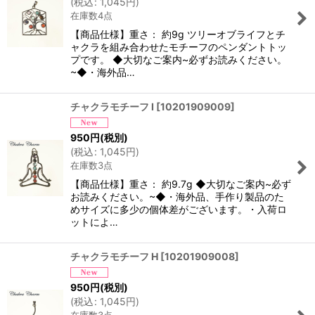
(
税込
:
1,045
円
)
在庫数4点
【商品仕様】重さ： 約9g ツリーオブライフとチ
ャクラを組み合わせたモチーフのペンダントトッ
プです。 ◆大切なご案内~必ずお読みください。
~◆・海外品…
チャクラモチーフ I
[
10201909009
]
950
円
(税別)
(
税込
:
1,045
円
)
在庫数3点
【商品仕様】重さ： 約9.7g ◆大切なご案内~必ず
お読みください。~◆・海外品、手作り製品のた
めサイズに多少の個体差がございます。・入荷ロ
ットによ…
チャクラモチーフ H
[
10201909008
]
950
円
(税別)
(
税込
:
1,045
円
)
在庫数3点