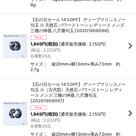
9g
【石の日セール 14%OFF】 ディープマリンスノー
勾玉 小 天然石 パワーストーン レディース メンズ
三種の神器 八尺瓊勾玉
[
20201908068
]
1,849
円
(税別)
[
通常販売価格
:
2,150
円
]
(
税込
:
2,033
円
)
在庫数20点
サイズ： 縦20mm×横13mm×厚み7.5mm 約
2.7g
【石の日セール 14%OFF】 ディープマリンスノー
勾玉 小（古代型）天然石 パワーストーン レディ
ース メンズ 三種の神器 八尺瓊勾玉
[
20201908067
]
1,849
円
(税別)
[
通常販売価格
:
2,150
円
]
(
税込
:
2,033
円
)
在庫数20点
サイズ： 縦20mm×横13mm×厚み7.5mm 約