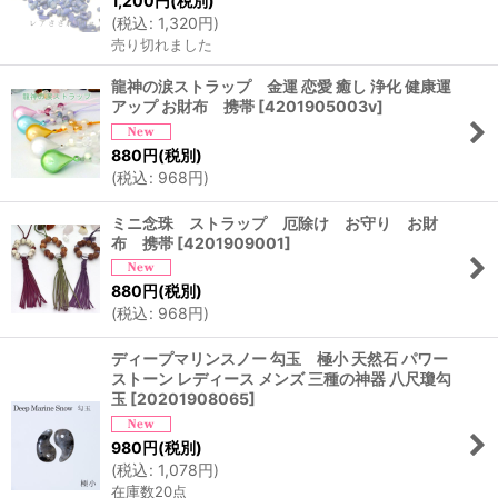
1,200
円
(税別)
(
税込
:
1,320
円
)
売り切れました
龍神の涙ストラップ 金運 恋愛 癒し 浄化 健康運
アップ お財布 携帯
[
4201905003v
]
880
円
(税別)
(
税込
:
968
円
)
ミニ念珠 ストラップ 厄除け お守り お財
布 携帯
[
4201909001
]
880
円
(税別)
(
税込
:
968
円
)
ディープマリンスノー 勾玉 極小 天然石 パワー
ストーン レディース メンズ 三種の神器 八尺瓊勾
玉
[
20201908065
]
980
円
(税別)
(
税込
:
1,078
円
)
在庫数20点