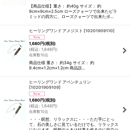
【商品仕様】重さ： 約40g サイズ： 約
9cm×9cm×2.5cm ローズクォーツで出来たピラ
ミッドの四方に、ローズクォーツで出来たポ…
ヒーリングワンド アメジスト
[
10201909110
]
1,680
円
(税別)
(
税込
:
1,848
円
)
在庫数10点
商品仕様 重さ： 約34g サイズ： 約
9.4cm×1.2cm×1.2cm 商品説…
ヒーリングワンド アベンチュリン
[
10201909109
]
1,680
円
(税別)
(
税込
:
1,848
円
)
在庫数10点
・・・瞑想、リラックスに・・・ただ手にとっ
て、石の美しさに見ているだけでも、リラックス
になります。瞑想のときは結界を作るのに役立つ