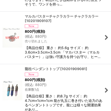
そうで、ワンドを持っ…
マルカバスターチャクラカラー チャクラカラー
[
10201909107
]
800
円
(税別)
(
税込
:
880
円
)
売り切れました
【商品仕様】 重さ： 約5.6g サイズ： 約
3.6cm×3.5cm×3.5cm 「マカバスター（マルカ
バスター）」は強い守護力を持つお守り、ヒー…
龍柱ペンダントトップ
[
10201909081
]
800
円
(税別)
(
税込
:
880
円
)
在庫数1点
【商品仕様】重さ： 約8.7g サイズ： 約
4.7cm×1cm×1cm 龍が丸玉に巻き付いた迫力のあ
るペンダントトップです。龍には様々な開運効果
があり…