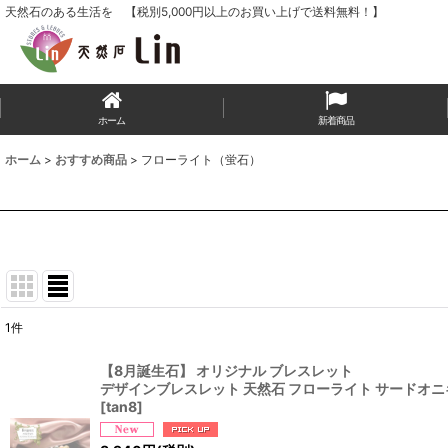
天然石のある生活を 【税別5,000円以上のお買い上げで送料無料！】
ホーム
新着商品
ホーム
>
おすすめ商品
>
フローライト（蛍石）
1
件
表示数
:
【8月誕生石】 オリジナル ブレスレット
デザインブレスレット 天然石 フローライト サードオニキス 
並び順
:
[
tan8
]