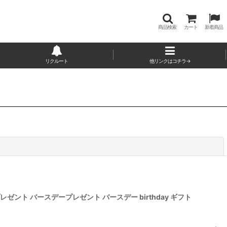
商品検索
カート
新着商品
リクルート
他リンクはコチラ→
閉じる
レゼント バースデープレゼント バースデー birthday ギフト