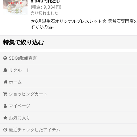
8,940
円
(税別)
(
税込
:
9,834
円
)
売り切れました
☆8月誕生石オリジナルブレスレット☆ 天然石専門店の
すぐりの品…
特集で絞り込む
SDGs取組宣言
アイオライト
リクルート
アイスクォーツ
ホーム
アイリスクォーツ
ショッピングカート
アクアマリン（藍玉）
マイページ
アグニマニタイト
お気に入り
アゲート（瑪瑙/メノウ）
最近チェックしたアイテム