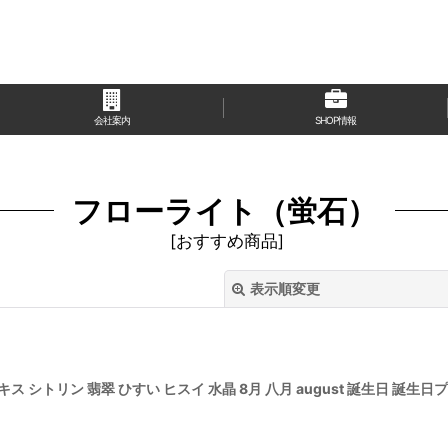
会社案内
SHOP情報
フローライト（蛍石）
[
おすすめ商品
]
表示順変更
シトリン 翡翠 ひすい ヒスイ 水晶 8月 八月 august 誕生日 誕生日プ